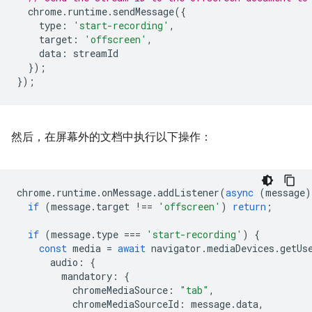
chrome
.
runtime
.
sendMessage
({
type
:
'start-recording'
,
target
:
'offscreen'
,
data
:
streamId
});
});
然后，在屏幕外的文档中执行以下操作：
chrome
.
runtime
.
onMessage
.
addListener
(
async
(
message
)
if
(
message
.
target
!==
'offscreen'
)
return
;
if
(
message
.
type
===
'start-recording'
)
{
const
media
=
await
navigator
.
mediaDevices
.
getUs
audio
:
{
mandatory
:
{
chromeMediaSource
:
"tab"
,
chromeMediaSourceId
:
message
.
data
,