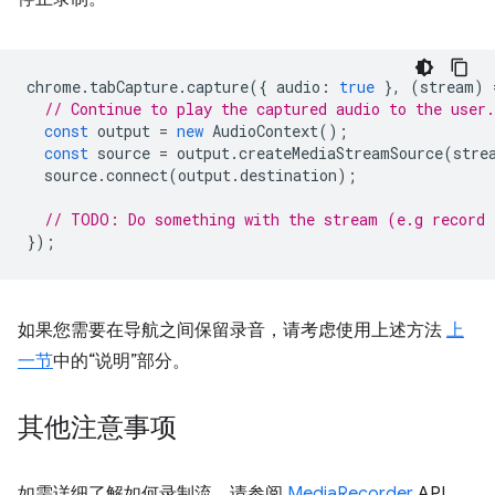
chrome
.
tabCapture
.
capture
({
audio
:
true
},
(
stream
)
// Continue to play the captured audio to the user.
const
output
=
new
AudioContext
();
const
source
=
output
.
createMediaStreamSource
(
stre
source
.
connect
(
output
.
destination
);
// TODO: Do something with the stream (e.g record 
});
如果您需要在导航之间保留录音，请考虑使用上述方法
上
一节
中的“说明”部分。
其他注意事项
如需详细了解如何录制流，请参阅
MediaRecorder
API。