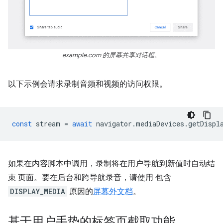
example.com 的屏幕共享对话框。
以下示例会请求录制音频和视频的访问权限。
const
stream
=
await
navigator
.
mediaDevices
.
getDispl
如果在内容脚本中调用，录制将在用户导航到新值时自动结
束 页面。要在后台和跨导航录音，请使用 包含
DISPLAY_MEDIA
原因的
屏幕外文档
。
基于用户手势的标签页截取功能