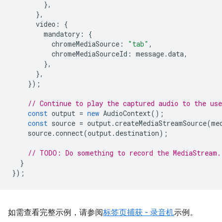
},
},
video
:
{
mandatory
:
{
chromeMediaSource
:
"tab"
,
chromeMediaSourceId
:
message
.
data
,
},
},
});
// Continue to play the captured audio to the use
const
output
=
new
AudioContext
();
const
source
=
output
.
createMediaStreamSource
(
me
source
.
connect
(
output
.
destination
);
// TODO: Do something to record the MediaStream.
}
});
如需查看完整示例，请参阅
标签页捕获 - 录音机
示例。