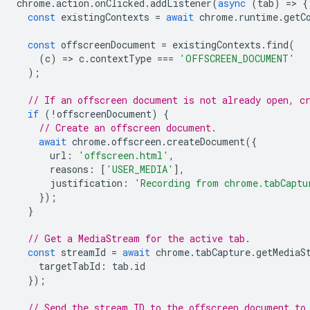
chrome
.
action
.
onClicked
.
addListener
(
async
(
tab
)
=
>
{
const
existingContexts
=
await
chrome
.
runtime
.
getC
const
offscreenDocument
=
existingContexts
.
find
(
(
c
)
=
>
c
.
contextType
===
'OFFSCREEN_DOCUMENT'
);
// If an offscreen document is not already open, c
if
(
!
offscreenDocument
)
{
// Create an offscreen document.
await
chrome
.
offscreen
.
createDocument
({
url
:
'offscreen.html'
,
reasons
:
[
'USER_MEDIA'
],
justification
:
'Recording from chrome.tabCaptu
});
}
// Get a MediaStream for the active tab.
const
streamId
=
await
chrome
.
tabCapture
.
getMediaS
targetTabId
:
tab
.
id
});
// Send the stream ID to the offscreen document to