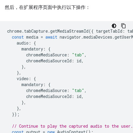
然后，在扩展程序页面中执行以下操作：
chrome
.
tabCapture
.
getMediaStreamId
({
targetTabId
:
ta
const
media
=
await
navigator
.
mediaDevices
.
getUser
audio
:
{
mandatory
:
{
chromeMediaSource
:
"tab"
,
chromeMediaSourceId
:
id
,
},
},
video
:
{
mandatory
:
{
chromeMediaSource
:
"tab"
,
chromeMediaSourceId
:
id
,
},
},
});
// Continue to play the captured audio to the user.
const
output
=
new
AudioContext
();