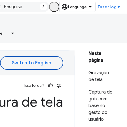
/
Fazer login
re
Nesta
página
Gravação
de tela
Isso foi útil?
Captura de
ra de tela
guia com
base no
gesto do
usuário