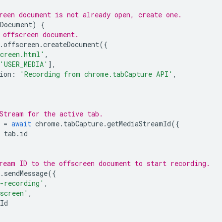
reen document is not already open, create one.
nDocument
)
{
 offscreen document.
.
offscreen
.
createDocument
({
creen.html'
,
'USER_MEDIA'
],
ion
:
'Recording from chrome.tabCapture API'
,
Stream for the active tab.
=
await
chrome
.
tabCapture
.
getMediaStreamId
({
tab
.
id
ream ID to the offscreen document to start recording.
.
sendMessage
({
-recording'
,
screen'
,
Id