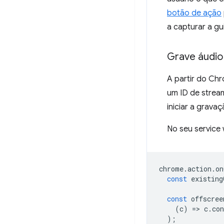
botão de ação
a capturar a g
Grave áudio
A partir do Chr
um ID de strea
iniciar a gravaç
No seu service 
chrome
.
action
.
on
const
existing
const
offscree
(
c
)
=
>
c
.
co
);