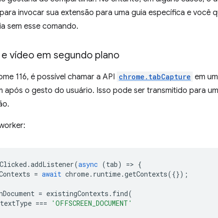
para invocar sua extensão para uma guia específica e você 
uia sem esse comando.
 e vídeo em segundo plano
ome 116, é possível chamar a API
chrome.tabCapture
em um 
m após o gesto do usuário. Isso pode ser transmitido para u
ão.
worker:
Clicked
.
addListener
(
async
(
tab
)
=
>
{
Contexts
=
await
chrome
.
runtime
.
getContexts
({});
nDocument
=
existingContexts
.
find
(
ntextType
===
'OFFSCREEN_DOCUMENT'