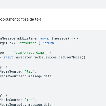
 documento fora da tela:
nMessage
.
addListener
(
async
(
message
)
=
>
{
rget
!==
'offscreen'
)
return
;
pe
===
'start-recording'
)
{
=
await
navigator
.
mediaDevices
.
getUserMedia
({
y
:
{
MediaSource
:
"tab"
,
MediaSourceId
:
message
.
data
,
y
:
{
MediaSource
:
"tab"
,
MediaSourceId
:
message
.
data
,