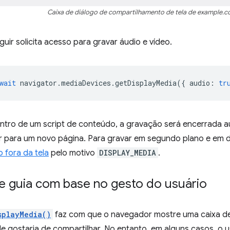
Caixa de diálogo de compartilhamento de tela de example.c
uir solicita acesso para gravar áudio e vídeo.
wait
navigator
.
mediaDevices
.
getDisplayMedia
({
audio
:
tr
tro de um script de conteúdo, a gravação será encerrada 
r para um novo página. Para gravar em segundo plano e em d
 fora da tela
pelo motivo
DISPLAY_MEDIA
.
e guia com base no gesto do usuário
splayMedia()
faz com que o navegador mostre uma caixa de 
le gostaria de compartilhar. No entanto, em alguns casos, o 