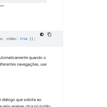
om.
ue
,
video
:
true
});
automaticamente quando o
iferentes navegações, use
diálogo que solicita ao
usuário apenas clica no botão