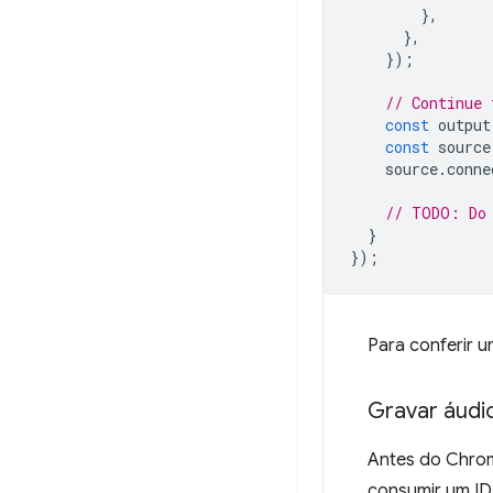
},
},
});
// Continue 
const
output
const
source
source
.
conne
// TODO: Do 
}
});
Para conferir 
Gravar áudi
Antes do Chrom
consumir um ID