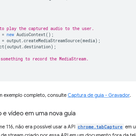
to play the captured audio to the user.
=
new
AudioContext
();
=
output
.
createMediaStreamSource
(
media
);
ct
(
output
.
destination
);
something to record the MediaStream.
um exemplo completo, consulte
Captura de guia - Gravador
.
o e vídeo em uma nova guia
e 116, não era possível usar a API
chrome.tabCapture
em u
 de stream criado por essa API em um documento fora da te