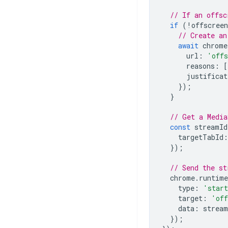
// If an offsc
if
(
!
offscree
// Create an
await
chrome
url
:
'offs
reasons
:
[
justificat
});
}
// Get a Media
const
streamId
targetTabId
:
});
// Send the st
chrome
.
runtime
type
:
'start
target
:
'off
data
:
stream
});