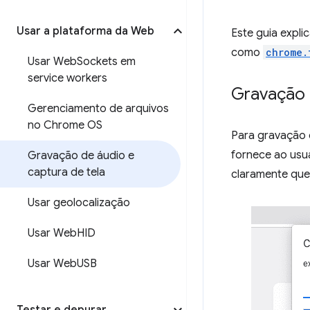
Usar a plataforma da Web
Este guia expli
como
chrome.
Usar Web
Sockets em
service workers
Gravação 
Gerenciamento de arquivos
no Chrome OS
Para gravação 
fornece ao usuá
Gravação de áudio e
captura de tela
claramente que
Usar geolocalização
Usar Web
HID
Usar Web
USB