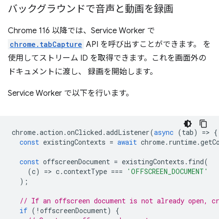
バックグラウンドで音声と動画を録画
Chrome 116 以降では、Service Worker で
chrome.tabCapture
API を呼び出すことができます。 を
使用してストリーム ID を取得できます。これを画面外の
ドキュメントに渡し、 録画を開始します。
Service Worker で以下を行います。
chrome
.
action
.
onClicked
.
addListener
(
async
(
tab
)
=
>
{
const
existingContexts
=
await
chrome
.
runtime
.
getC
const
offscreenDocument
=
existingContexts
.
find
(
(
c
)
=
>
c
.
contextType
===
'OFFSCREEN_DOCUMENT'
);
// If an offscreen document is not already open, c
if
(
!
offscreenDocument
)
{