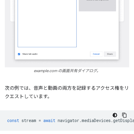
example.com の画面共有ダイアログ。
次の例では、音声と動画の両方を記録するアクセス権をリ
クエストしています。
const
stream
=
await
navigator
.
mediaDevices
.
getDispl