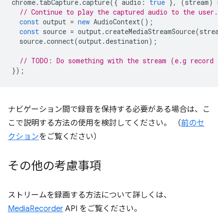
chrome
.
tabCapture
.
capture
({
audio
:
true
},
(
stream
)
// Continue to play the captured audio to the user.
const
output
=
new
AudioContext
();
const
source
=
output
.
createMediaStreamSource
(
stre
source
.
connect
(
output
.
destination
);
// TODO: Do something with the stream (e.g record 
});
ナビゲーション間で録音を保持する必要がある場合は、こ
こで説明する方法の使用を検討してください。 （
前のセ
クション
をご覧ください）
その他の考慮事項
ストリームを録画する方法について詳しくは、
MediaRecorder
API をご覧ください。