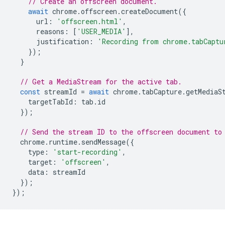
// Create an offscreen document.
await
chrome
.
offscreen
.
createDocument
({
url
:
'offscreen.html'
,
reasons
:
[
'USER_MEDIA'
],
justification
:
'Recording from chrome.tabCaptu
});
}
// Get a MediaStream for the active tab.
const
streamId
=
await
chrome
.
tabCapture
.
getMediaS
targetTabId
:
tab
.
id
});
// Send the stream ID to the offscreen document to
chrome
.
runtime
.
sendMessage
({
type
:
'start-recording'
,
target
:
'offscreen'
,
data
:
streamId
});
});