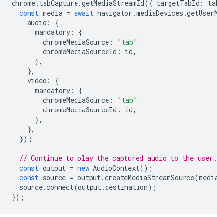
chrome
.
tabCapture
.
getMediaStreamId
({
targetTabId
:
ta
const
media
=
await
navigator
.
mediaDevices
.
getUser
audio
:
{
mandatory
:
{
chromeMediaSource
:
"tab"
,
chromeMediaSourceId
:
id
,
},
},
video
:
{
mandatory
:
{
chromeMediaSource
:
"tab"
,
chromeMediaSourceId
:
id
,
},
},
});
// Continue to play the captured audio to the user.
const
output
=
new
AudioContext
();
const
source
=
output
.
createMediaStreamSource
(
medi
source
.
connect
(
output
.
destination
);
});