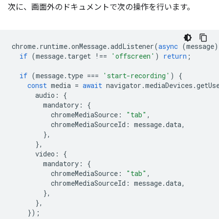
次に、画面外のドキュメントで次の操作を行います。
chrome
.
runtime
.
onMessage
.
addListener
(
async
(
message
)
if
(
message
.
target
!==
'offscreen'
)
return
;
if
(
message
.
type
===
'start-recording'
)
{
const
media
=
await
navigator
.
mediaDevices
.
getUs
audio
:
{
mandatory
:
{
chromeMediaSource
:
"tab"
,
chromeMediaSourceId
:
message
.
data
,
},
},
video
:
{
mandatory
:
{
chromeMediaSource
:
"tab"
,
chromeMediaSourceId
:
message
.
data
,
},
},
});