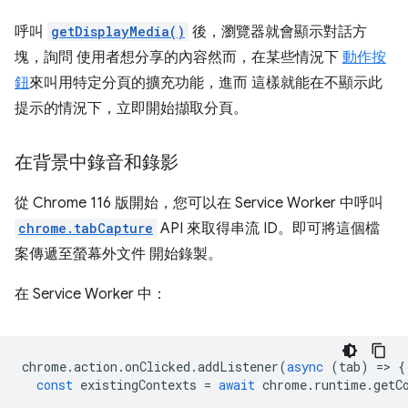
呼叫
getDisplayMedia()
後，瀏覽器就會顯示對話方
塊，詢問 使用者想分享的內容然而，在某些情況下
動作按
鈕
來叫用特定分頁的擴充功能，進而 這樣就能在不顯示此
提示的情況下，立即開始擷取分頁。
在背景中錄音和錄影
從 Chrome 116 版開始，您可以在 Service Worker 中呼叫
chrome.tabCapture
API 來取得串流 ID。即可將這個檔
案傳遞至螢幕外文件 開始錄製。
在 Service Worker 中：
chrome
.
action
.
onClicked
.
addListener
(
async
(
tab
)
=
>
{
const
existingContexts
=
await
chrome
.
runtime
.
getC