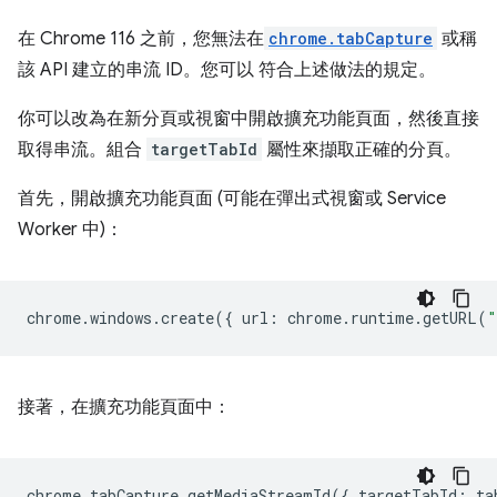
在 Chrome 116 之前，您無法在
chrome.tabCapture
或稱
該 API 建立的串流 ID。您可以 符合上述做法的規定。
你可以改為在新分頁或視窗中開啟擴充功能頁面，然後直接
取得串流。組合
targetTabId
屬性來擷取正確的分頁。
首先，開啟擴充功能頁面 (可能在彈出式視窗或 Service
Worker 中)：
chrome
.
windows
.
create
({
url
:
chrome
.
runtime
.
getURL
(
"
接著，在擴充功能頁面中：
chrome
.
tabCapture
.
getMediaStreamId
({
targetTabId
:
ta