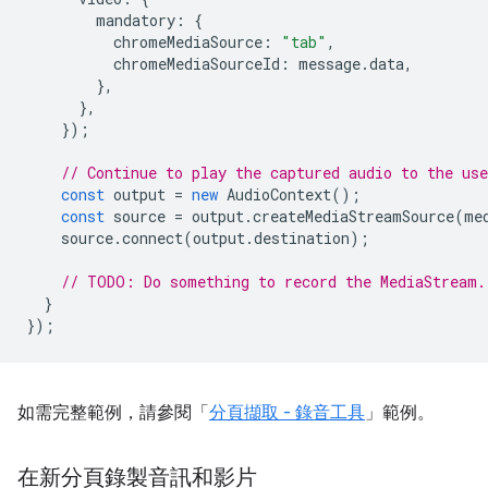
mandatory
:
{
chromeMediaSource
:
"tab"
,
chromeMediaSourceId
:
message
.
data
,
},
},
});
// Continue to play the captured audio to the use
const
output
=
new
AudioContext
();
const
source
=
output
.
createMediaStreamSource
(
me
source
.
connect
(
output
.
destination
);
// TODO: Do something to record the MediaStream.
}
});
如需完整範例，請參閱「
分頁擷取 - 錄音工具
」範例。
在新分頁錄製音訊和影片