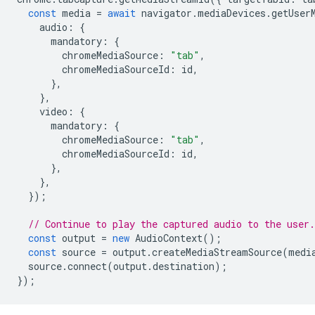
const
media
=
await
navigator
.
mediaDevices
.
getUser
audio
:
{
mandatory
:
{
chromeMediaSource
:
"tab"
,
chromeMediaSourceId
:
id
,
},
},
video
:
{
mandatory
:
{
chromeMediaSource
:
"tab"
,
chromeMediaSourceId
:
id
,
},
},
});
// Continue to play the captured audio to the user.
const
output
=
new
AudioContext
();
const
source
=
output
.
createMediaStreamSource
(
medi
source
.
connect
(
output
.
destination
);
});