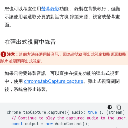
您也可以考慮使用
螢幕錄影
功能， 錄製在背景執行，但顯
示讓使用者選取分頁的對話方塊 錄製來源、視窗或螢幕畫
面。
在彈出式視窗中錄音
注意：
這個方法僅適用於音訊，因為嘗試從彈出式視窗擷取原因擷取
影片 並關閉彈出式視窗。
如果只需要錄製音訊，可以直接在擴充功能的彈出式視窗
中，使用
chrome.tabCapture.capture
。彈出式視窗關閉
後，系統會停止錄製。
chrome
.
tabCapture
.
capture
({
audio
:
true
},
(
stream
)
// Continue to play the captured audio to the user.
const
output
=
new
AudioContext
();