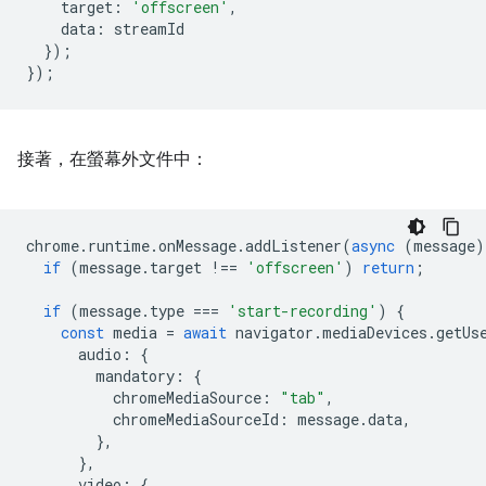
target
:
'offscreen'
,
data
:
streamId
});
});
接著，在螢幕外文件中：
chrome
.
runtime
.
onMessage
.
addListener
(
async
(
message
)
if
(
message
.
target
!==
'offscreen'
)
return
;
if
(
message
.
type
===
'start-recording'
)
{
const
media
=
await
navigator
.
mediaDevices
.
getUs
audio
:
{
mandatory
:
{
chromeMediaSource
:
"tab"
,
chromeMediaSourceId
:
message
.
data
,
},
},
video
:
{