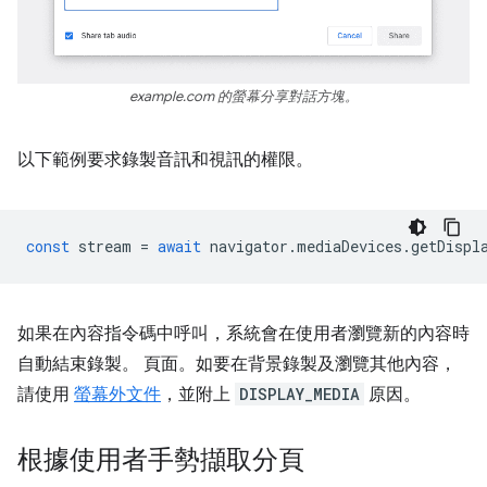
example.com 的螢幕分享對話方塊。
以下範例要求錄製音訊和視訊的權限。
const
stream
=
await
navigator
.
mediaDevices
.
getDispl
如果在內容指令碼中呼叫，系統會在使用者瀏覽新的內容時
自動結束錄製。 頁面。如要在背景錄製及瀏覽其他內容，
請使用
螢幕外文件
，並附上
DISPLAY_MEDIA
原因。
根據使用者手勢擷取分頁