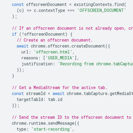
const
offscreenDocument
=
existingContexts
.
find
(
(
c
)
=
>
c
.
contextType
===
'OFFSCREEN_DOCUMENT'
);
// If an offscreen document is not already open, c
if
(
!
offscreenDocument
)
{
// Create an offscreen document.
await
chrome
.
offscreen
.
createDocument
({
url
:
'offscreen.html'
,
reasons
:
[
'USER_MEDIA'
],
justification
:
'Recording from chrome.tabCaptu
});
}
// Get a MediaStream for the active tab.
const
streamId
=
await
chrome
.
tabCapture
.
getMediaS
targetTabId
:
tab
.
id
});
// Send the stream ID to the offscreen document to
chrome
.
runtime
.
sendMessage
({
type
:
'start-recording'
,