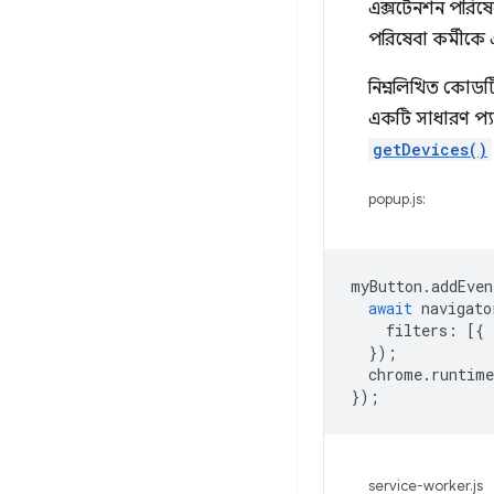
এক্সটেনশন পরিষেব
পরিষেবা কর্মীকে 
নিম্নলিখিত কোডটি
একটি সাধারণ প্য
getDevices()
popup.js:
myButton
.
addEven
await
navigato
filters
:
[{
});
chrome
.
runtime
});
service-worker.js