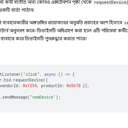
া কর্মী ব্যতীত অন্য কোনও এক্সটেনশন পৃষ্ঠা থেকে
requestDevice
একটি বার্তা পাঠান৷
 ব্যবহারকারীর অঙ্গভঙ্গির প্রয়োজনের অনুমতি প্রবাহের অংশ হিসাবে
r
াটার্ন অনুসরণ করে। ডিভাইসটি অধিগ্রহণ করা হলে এটি পরিষেবা কর্মীক
ব্যবহার করে ডিভাইসটি পুনরুদ্ধার করতে পারে।
tListener
(
"click"
,
async
()
=
>
{
r
.
hid
.
requestDevice
({
vendorId
:
0x1234
,
productId
:
0x5678
}],
.
sendMessage
(
"newDevice"
);