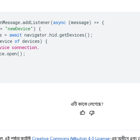
nMessage
.
addListener
(
async
(
message
)
=
>
{
=
"newDevice"
)
{
s
=
await
navigator
.
hid
.
getDevices
();
evice
of
devices
)
{
vice connection.
ce
.
open
();
এটি কাজে লেগেছে?
 এই পৃষ্ঠার কন্টেন্ট
Creative Commons Attribution 4.0 License
-এর অধীনে এবং 