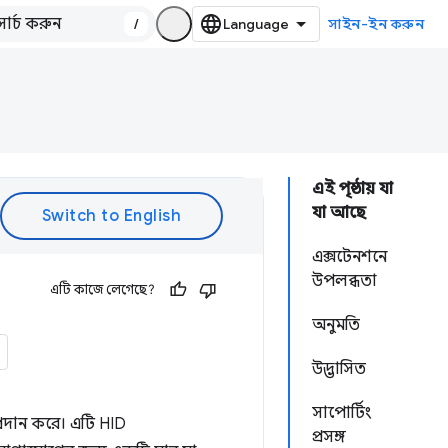
/
সাইন-ইন করুন
এই পৃষ্ঠায় যা
যা আছে
এক্সটেনশনে
উপলব্ধতা
এটি কাজে লেগেছে?
অনুমতি
উদ্ভাসিত
সাপোর্টিং
্রদান করে। এটি HID
প্রসঙ্গ