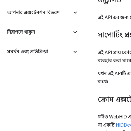
উদ্ভাসিত
আপনার এক্সটেনশন বিতরণ
এই API এর জন্য ক
নিরাপদে থাকুন
সাপোর্টিং প্রসঙ
সমর্থন এবং প্রতিক্রিয়া
এই API প্রায় কো
ব্যবহার করা যাবে 
যখন এই APIটি এক
রাখে৷
ক্রোম এক্সট
যদিও WebHID এক্
যা একটি
HIDDev