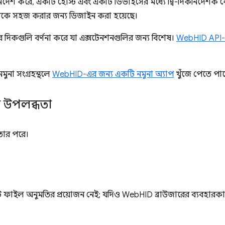
্দেশ করে, একটি হোস্ট এবং একটি ডিভাইসের মধ্যে দ্বি-দিকনির্দেশক
তিকে সহজ করার জন্য ডিজাইন করা হয়েছে।
এর দিকগুলি বর্ণনা করে যা এক্সটেনশনগুলির জন্য বিশেষ।
WebHID API-
না সংগ্রহস্থলে
WebHID-এর জন্য একটি নমুনা অ্যাপ
খুঁজে পেতে পা
ে উপলব্ধতা
তার পরে।
ট ফাইল অনুমতির প্রয়োজন নেই; যদিও WebHID ব্রাউজারের ব্যবহারকারী