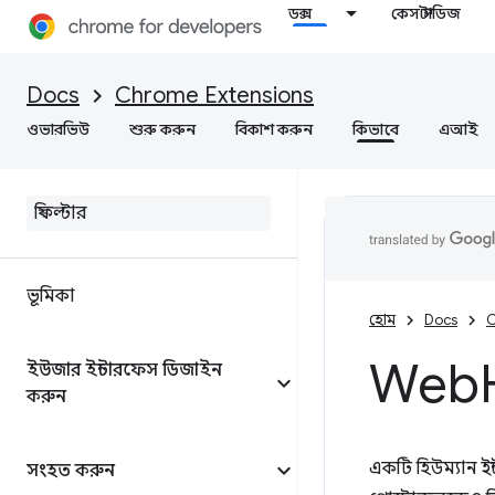
ডক্স
কেস স্টাডিজ
Docs
Chrome Extensions
ওভারভিউ
শুরু করুন
বিকাশ করুন
কিভাবে
এআই
ভূমিকা
হোম
Docs
C
Web
ইউজার ইন্টারফেস ডিজাইন
করুন
একটি হিউম্যান ই
সংহত করুন