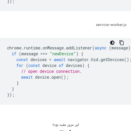
});
service-worker.js
chrome
.
runtime
.
onMessage
.
addListener
(
async
(
message
)
if
(
message
===
"newDevice"
)
{
const
devices
=
await
navigator
.
hid
.
getDevices
()
for
(
const
device
of
devices
)
{
// open device connection.
await
device
.
open
();
}
}
});
این مرور مفید بود؟