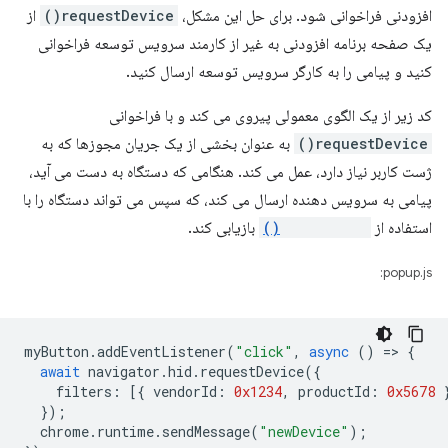
افزودنی فراخوانی شود. برای حل این مشکل،
requestDevice()
از
یک صفحه برنامه افزودنی به غیر از کارمند سرویس توسعه فراخوانی
کنید و پیامی را به کارگر سرویس توسعه ارسال کنید.
کد زیر از یک الگوی معمولی پیروی می کند و با فراخوانی
requestDevice()
به عنوان بخشی از یک جریان مجوزها که به
ژست کاربر نیاز دارد، عمل می کند. هنگامی که دستگاه به دست می آید،
پیامی به سرویس دهنده ارسال می کند، که سپس می تواند دستگاه را با
استفاده از
getDevices()
بازیابی کند.
popup.js:
myButton
.
addEventListener
(
"click"
,
async
()
=
>
{
await
navigator
.
hid
.
requestDevice
({
filters
:
[{
vendorId
:
0x1234
,
productId
:
0x5678
});
chrome
.
runtime
.
sendMessage
(
"newDevice"
);