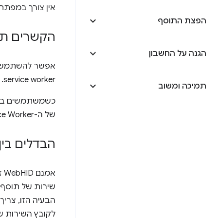
אין צורך במפתחות מ
הפצת התוסף
הקשרים תו
הגנה על החשבון
אפשר להשתמש ב-API הזה כמעט בכל הקשר. לא ניתן לה
service worker. למידע נוסף, עיין בקטע הבא.
תמיכה ומשוב
של ה-Service Worker.
הבדלים בין תו
אמנם WebHID זמין לקובצי שירות של תוספים, אבל אי אפשר להפעיל את
שירות של תוסף. הפונקציה 
הבעיה הזו, צריך
לקובץ השירות ש