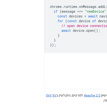
chrome
.
runtime
.
onMessage
.
addL
if
(
message
===
"newDevice"
const
devices
=
await
nav
for
(
const
device
of
devi
// open device connecti
await
device
.
open
();
}
}
});
שיון
Apache 2.0
. לפרטים, ניתן לעיין ב
מדיניות