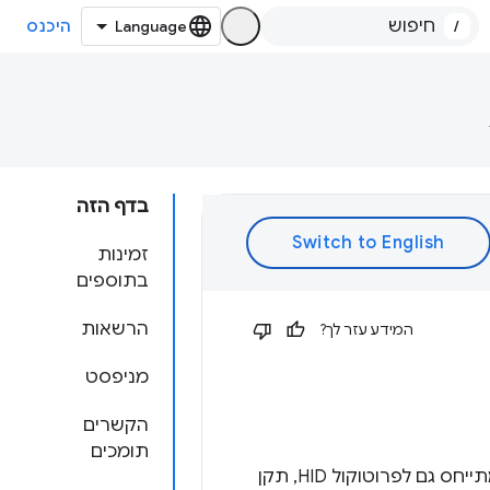
/
היכנס
בדף הזה
זמינות
בתוספים
הרשאות
המידע עזר לך?
מניפסט
הקשרים
תומכים
מכשיר ממשק אנושי (HID) מקבל קלט מבני אדם או מספק פלט לבני אדם. הוא מתייחס גם לפרוטוקול HID, תקן