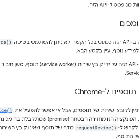
ניפסט ל-API הזה.
מכים
שתמש בשיטה
ice()
כשמשתמשים ב-API הזה על ידי קובץ שירות 
ספים ל-Chrome
ice()
הזו מחזירה הבטחה (promise) שמתקבלת בה מכונה של
 לקרוא ל-
requestDevice()
מדף של תוסף שאינו קובץ השירות
ל התוסף.