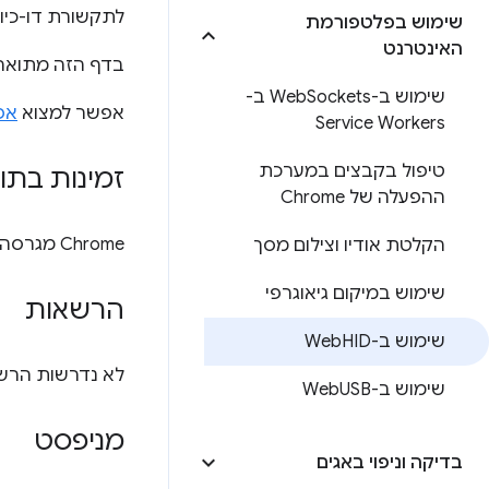
לתקשורת דו-כיו
שימוש בפלטפורמת
האינטרנט
בדף הזה מתוארים היבטים של ה-API ש
שימוש ב-Web
Sockets ב-
אפשר למצוא
אפל
Service Workers
טיפול בקבצים במערכת
זמינות בתו
ההפעלה של Chrome
Chrome מגרסה 117 ואילך.
הקלטת אודיו וצילום מסך
שימוש במיקום גיאוגרפי
הרשאות
שימוש ב-Web
HID
לא נדרשות הרשאות לקובץ המניפסט, 
שימוש ב-Web
USB
מניפסט
בדיקה וניפוי באגים