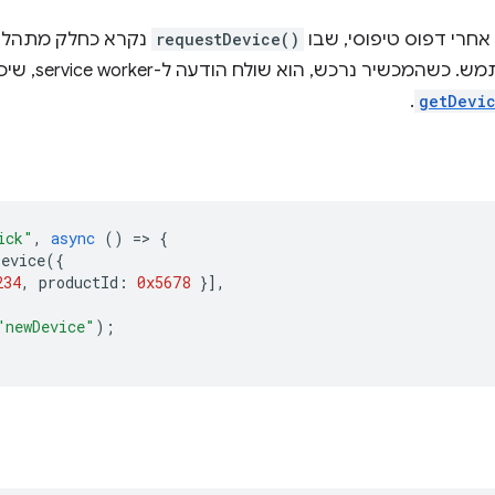
אחרי דפוס טיפוסי, שבו
requestDevice()
נקרא כחלק מתהלי
מחווה של המשתמש
.
getDevi
ick"
,
async
()
=
>
{
Device
({
234
,
productId
:
0x5678
}],
"newDevice"
);