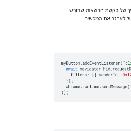
ך של בקשת הרשאות שדורש
. כשהמכשיר נרכש, הוא שולח הודעה ל-service worker, שיכול לאחזר את המכשיר
myButton
.
addEventListener
(
"cl
await
navigator
.
hid
.
request
filters
:
[{
vendorId
:
0x1
});
chrome
.
runtime
.
sendMessage
(
});