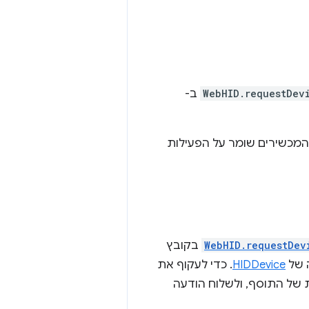
WebHID.requestDev
ב-
(service worker) תוסף, סשן חיבור המכשירים שומר על הפעילות
WebHID.requestDev
בקובץ
HIDDevice
. כדי לעקוף את
 של התוסף, ולשלוח הודעה