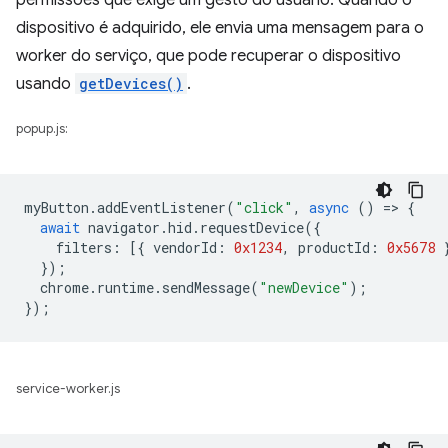
permissões que exige um gesto do usuário. Quando o
dispositivo é adquirido, ele envia uma mensagem para o
worker do serviço, que pode recuperar o dispositivo
usando
getDevices()
.
popup.js:
myButton
.
addEventListener
(
"click"
,
async
()
=
>
{
await
navigator
.
hid
.
requestDevice
({
filters
:
[{
vendorId
:
0x1234
,
productId
:
0x5678
});
chrome
.
runtime
.
sendMessage
(
"newDevice"
);
});
service-worker.js