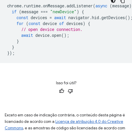
chrome
.
runtime
.
onMessage
.
addListener
(
async
(
message
)
if
(
message
===
"newDevice"
)
{
const
devices
=
await
navigator
.
hid
.
getDevices
()
for
(
const
device
of
devices
)
{
// open device connection.
await
device
.
open
();
}
}
});
Isso foi útil?
Exceto em caso de indicação contrária, o conteúdo desta página é
licenciado de acordo com a
Licença de atribuição 4.0 do Creative
Commons
, e as amostras de código são licenciadas de acordo com