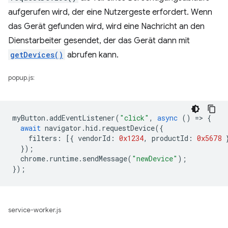
aufgerufen wird, der eine Nutzergeste erfordert. Wenn
das Gerät gefunden wird, wird eine Nachricht an den
Dienstarbeiter gesendet, der das Gerät dann mit
getDevices()
abrufen kann.
popup.js:
myButton
.
addEventListener
(
"click"
,
async
()
=
>
{
await
navigator
.
hid
.
requestDevice
({
filters
:
[{
vendorId
:
0x1234
,
productId
:
0x5678
});
chrome
.
runtime
.
sendMessage
(
"newDevice"
);
});
service-worker.js