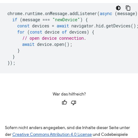
chrome
.
runtime
.
onMessage
.
addListener
(
async
(
message
)
if
(
message
===
"newDevice"
)
{
const
devices
=
await
navigator
.
hid
.
getDevices
()
for
(
const
device
of
devices
)
{
// open device connection.
await
device
.
open
();
}
}
});
War das hilfreich?
Sofern nicht anders angegeben, sind die Inhalte dieser Seite unter
der
Creative Commons Attribution 4.0 License
und Codebeispiele