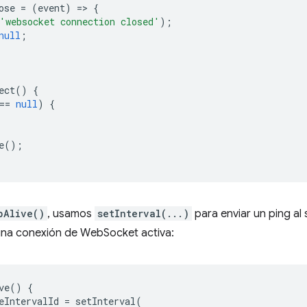
ose
=
(
event
)
=
>
{
'websocket connection closed'
);
null
;
ect
()
{
==
null
)
{
e
();
pAlive()
, usamos
setInterval(...)
para enviar un ping al
una conexión de WebSocket activa:
ve
()
{
eIntervalId
=
setInterval
(