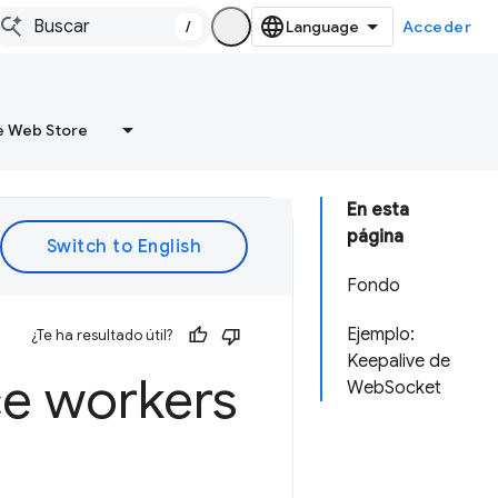
/
Acceder
 Web Store
En esta
página
Fondo
Ejemplo:
¿Te ha resultado útil?
Keepalive de
ce workers
WebSocket