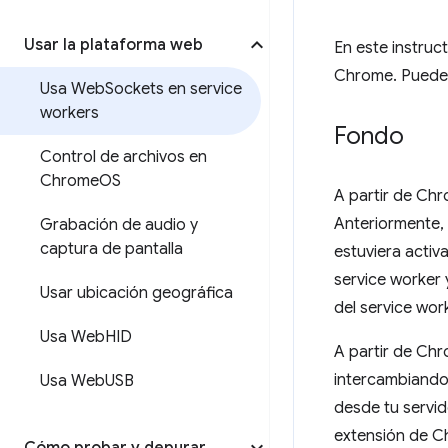
Usar la plataforma web
En este instruc
Chrome. Puede
Usa Web
Sockets en service
workers
Fondo
Control de archivos en
Chrome
OS
A partir de Chr
Anteriormente,
Grabación de audio y
captura de pantalla
estuviera activ
service worker 
Usar ubicación geográfica
del service wor
Usa Web
HID
A partir de Ch
intercambiando 
Usa Web
USB
desde tu servid
extensión de C