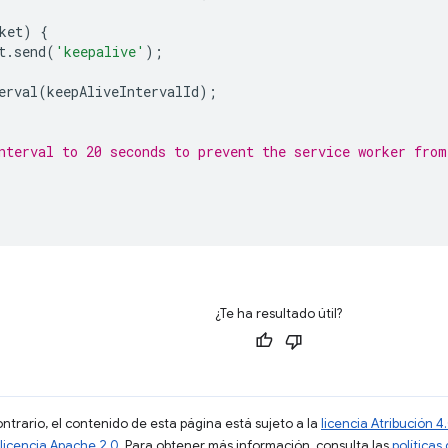
ket
)
{
t
.
send
(
'keepalive'
);
erval
(
keepAliveIntervalId
);
nterval to 20 seconds to prevent the service worker from
¿Te ha resultado útil?
ontrario, el contenido de esta página está sujeto a la
licencia Atribución
licencia Apache 2.0
. Para obtener más información, consulta las
políticas