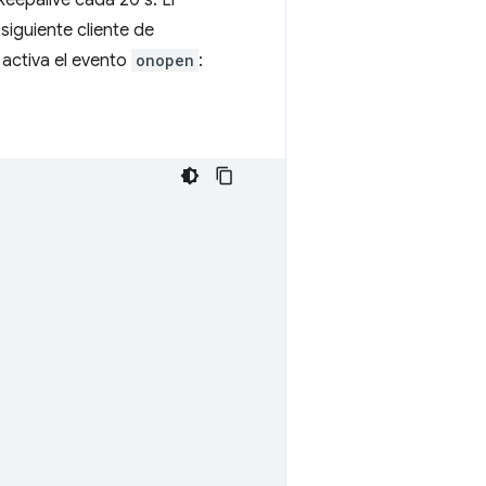
eepalive cada 20 s. El
siguiente cliente de
activa el evento
onopen
: