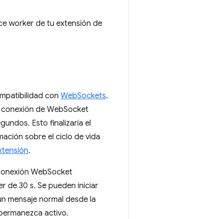
ce worker de tu extensión de
ompatibilidad con
WebSockets
.
na conexión de WebSocket
undos. Esto finalizaría el
ación sobre el ciclo de vida
extensión
.
 conexión WebSocket
r de 30 s. Se pueden iniciar
 un mensaje normal desde la
 permanezca activo.