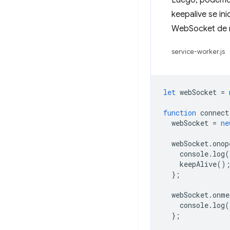
Luego, podemos
keepalive se in
WebSocket de m
service-worker.js
let
webSocket
=
function
connect
webSocket
=
ne
webSocket
.
onop
console
.
log
(
keepAlive
()
};
webSocket
.
onme
console
.
log
(
};