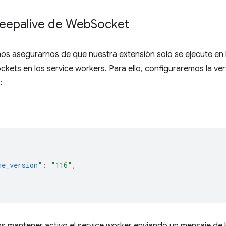
Keepalive de Web
Socket
os asegurarnos de que nuestra extensión solo se ejecute en
ets en los service workers. Para ello, configuraremos la ve
:
me_version"
:
"116"
,