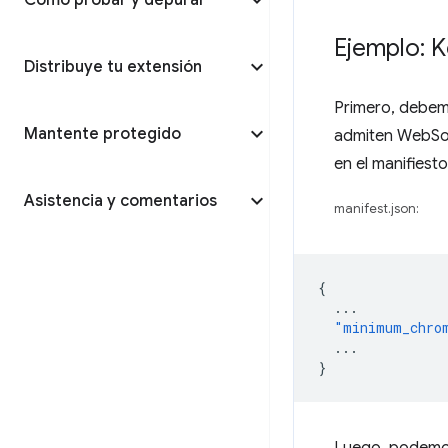
Cómo probar y depurar
Ejemplo: 
Distribuye tu extensión
Primero, debem
Mantente protegido
admiten WebSock
en el manifiesto
Asistencia y comentarios
manifest.json:
{
...
"minimum_chro
...
}