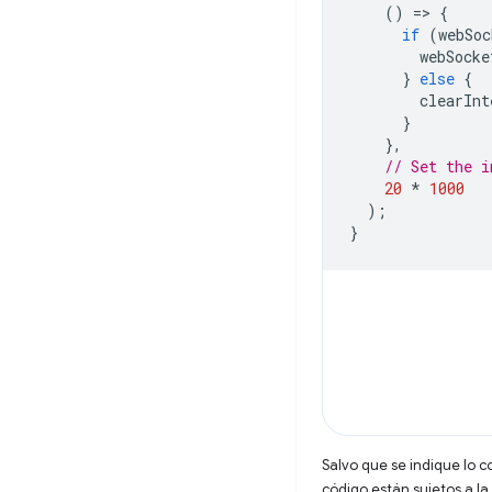
()
=
>
{
if
(
webSoc
webSocke
}
else
{
clearInt
}
},
// Set the i
20
*
1000
);
}
Salvo que se indique lo c
código están sujetos a la