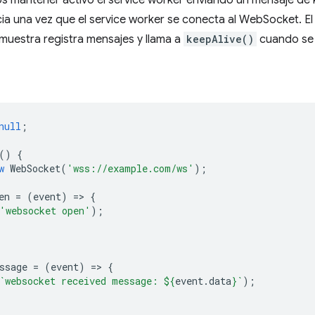
 mantener activo el service worker enviando un mensaje de k
icia una vez que el service worker se conecta al WebSocket. El 
uestra registra mensajes y llama a
keepAlive()
cuando se 
null
;
()
{
w
WebSocket
(
'wss://example.com/ws'
);
en
=
(
event
)
=
>
{
'websocket open'
);
;
ssage
=
(
event
)
=
>
{
`websocket received message: 
${
event
.
data
}
`
);