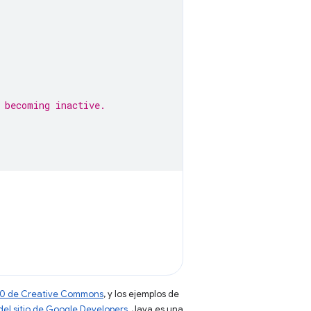
 becoming inactive.
 4.0 de Creative Commons
, y los ejemplos de
 del sitio de Google Developers
. Java es una