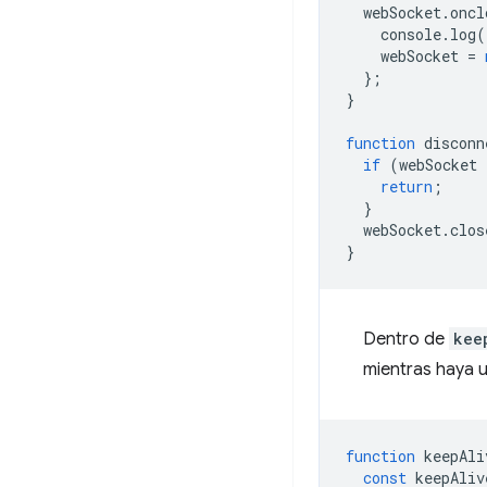
webSocket
.
oncl
console
.
log
(
webSocket
=
};
}
function
disconn
if
(
webSocket
return
;
}
webSocket
.
clos
}
Dentro de
kee
mientras haya 
function
keepAli
const
keepAliv