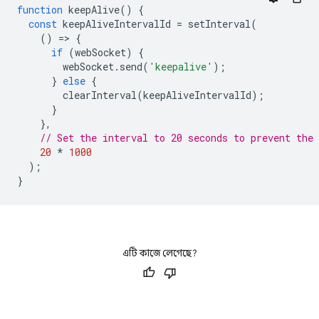
function
keepAlive
()
{
const
keepAliveIntervalId
=
setInterval
(
()
=
>
{
if
(
webSocket
)
{
webSocket
.
send
(
'keepalive'
);
}
else
{
clearInterval
(
keepAliveIntervalId
);
}
},
// Set the interval to 20 seconds to prevent the
20
*
1000
);
}
এটি কাজে লেগেছে?