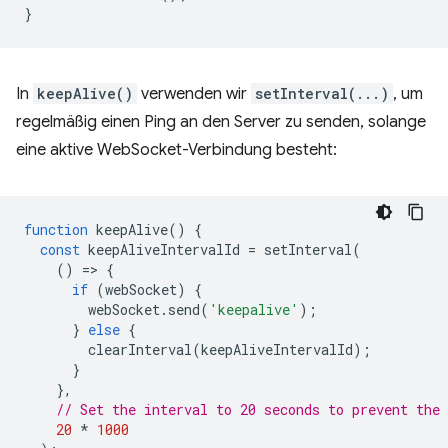
}
In
keepAlive()
verwenden wir
setInterval(...)
, um
regelmäßig einen Ping an den Server zu senden, solange
eine aktive WebSocket-Verbindung besteht:
function
keepAlive
()
{
const
keepAliveIntervalId
=
setInterval
(
()
=
>
{
if
(
webSocket
)
{
webSocket
.
send
(
'keepalive'
);
}
else
{
clearInterval
(
keepAliveIntervalId
);
}
},
// Set the interval to 20 seconds to prevent the
20
*
1000