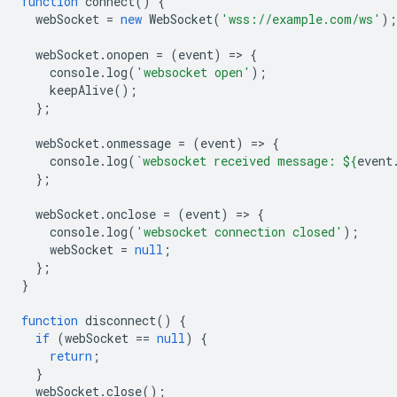
function
connect
()
{
webSocket
=
new
WebSocket
(
'wss://example.com/ws'
);
webSocket
.
onopen
=
(
event
)
=
>
{
console
.
log
(
'websocket open'
);
keepAlive
();
};
webSocket
.
onmessage
=
(
event
)
=
>
{
console
.
log
(
`websocket received message: 
${
event
};
webSocket
.
onclose
=
(
event
)
=
>
{
console
.
log
(
'websocket connection closed'
);
webSocket
=
null
;
};
}
function
disconnect
()
{
if
(
webSocket
==
null
)
{
return
;
}
webSocket
.
close
();