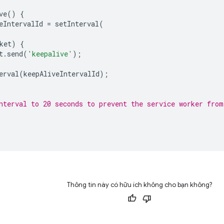
ve
()
{
eIntervalId
=
setInterval
(
ket
)
{
t
.
send
(
'keepalive'
);
erval
(
keepAliveIntervalId
);
nterval to 20 seconds to prevent the service worker from
Thông tin này có hữu ích không cho bạn không?