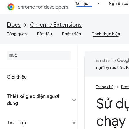
Tài liệu
Nghiên cứu
Docs
Chrome Extensions
Tổng quan
Bắt đầu
Phát triển
Cách thực hiện
ngữ bạn ưu tiên. B
Giới thiệu
Trang chủ
Doc
Thiết kế giao diện người
Sử d
dùng
chạy 
Tích hợp