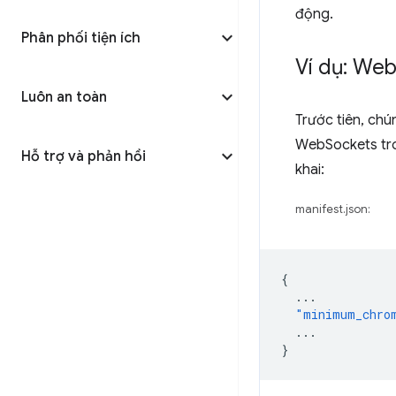
động.
Phân phối tiện ích
Ví dụ: We
Luôn an toàn
Trước tiên, chú
WebSockets tro
Hỗ trợ và phản hồi
khai:
manifest.json:
{
...
"minimum_chro
...
}