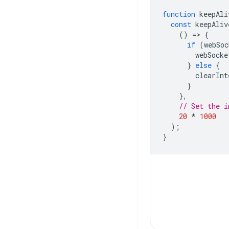
function
keepAli
const
keepAliv
()
=
>
{
if
(
webSoc
webSocke
}
else
{
clearInt
}
},
// Set the i
20
*
1000
);
}