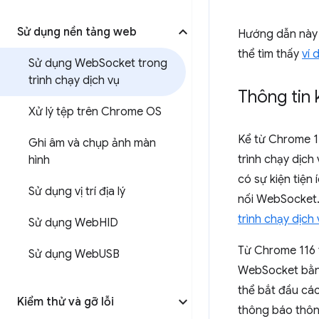
Sử dụng nền tảng web
Hướng dẫn này m
thể tìm thấy
ví 
Sử dụng Web
Socket trong
trình chạy dịch vụ
Thông tin 
Xử lý tệp trên Chrome OS
Kể từ Chrome 11
Ghi âm và chụp ảnh màn
trình chạy dịc
hình
có sự kiện tiện
Sử dụng vị trí địa lý
nối WebSocket. 
trình chạy dịch 
Sử dụng Web
HID
Từ Chrome 116 t
Sử dụng Web
USB
WebSocket bằng
thể bắt đầu các
Kiểm thử và gỡ lỗi
thông báo thôn