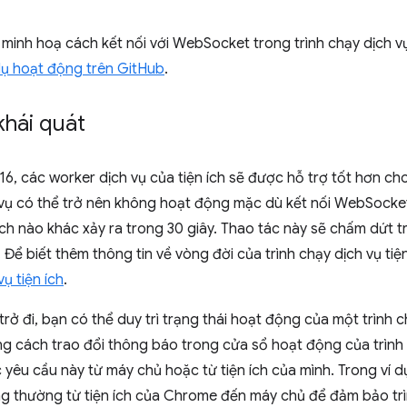
inh hoạ cách kết nối với WebSocket trong trình chạy dịch v
dụ hoạt động trên GitHub
.
khái quát
6, các worker dịch vụ của tiện ích sẽ được hỗ trợ tốt hơn ch
h vụ có thể trở nên không hoạt động mặc dù kết nối WebSock
 ích nào khác xảy ra trong 30 giây. Thao tác này sẽ chấm dứt t
Để biết thêm thông tin về vòng đời của trình chạy dịch vụ tiệ
vụ tiện ích
.
rở đi, bạn có thể duy trì trạng thái hoạt động của một trình c
 cách trao đổi thông báo trong cửa sổ hoạt động của trình c
 yêu cầu này từ máy chủ hoặc từ tiện ích của mình. Trong ví d
g thường từ tiện ích của Chrome đến máy chủ để đảm bảo trì