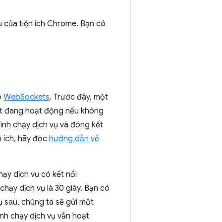
ụ của tiện ích Chrome. Bạn có
o
WebSockets
. Trước đây, một
et đang hoạt động nếu không
rình chạy dịch vụ và đóng kết
n ích, hãy đọc
hướng dẫn về
hạy dịch vụ có kết nối
hạy dịch vụ là 30 giây. Bạn có
ụ sau, chúng ta sẽ gửi một
nh chạy dịch vụ vẫn hoạt