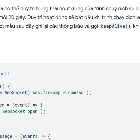
a có thể duy trì trạng thái hoạt động của trình chạy dịch vụ 
ỗi 20 giây. Duy trì hoạt động sẽ bắt đầu khi trình chạy dịch 
 mẫu sau đây ghi lại các thông báo và gọi
keepAlive()
khi
null
;
()
{
w
WebSocket
(
'wss://example.com/ws'
);
en
=
(
event
)
=
>
{
'websocket open'
);
;
ssage
=
(
event
)
=
>
{