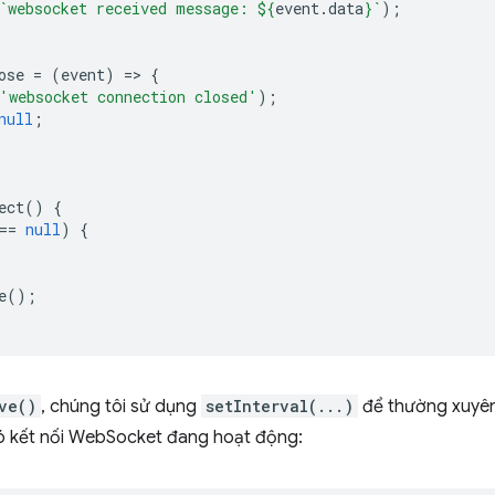
`websocket received message: 
${
event
.
data
}
`
);
ose
=
(
event
)
=
>
{
'websocket connection closed'
);
null
;
ect
()
{
==
null
)
{
e
();
ve()
, chúng tôi sử dụng
setInterval(...)
để thường xuyên
có kết nối WebSocket đang hoạt động: