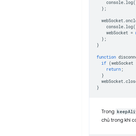
console
.
log
(
};
webSocket
.
oncl
console
.
log
(
webSocket
=
};
}
function
disconn
if
(
webSocket
return
;
}
webSocket
.
clos
}
Trong
keepAli
chủ trong khi 