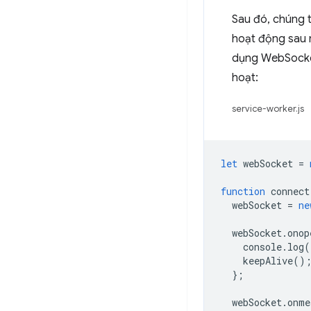
Sau đó, chúng t
hoạt động sau m
dụng WebSocket
hoạt:
service-worker.js
let
webSocket
=
function
connect
webSocket
=
ne
webSocket
.
onop
console
.
log
(
keepAlive
()
};
webSocket
.
onme