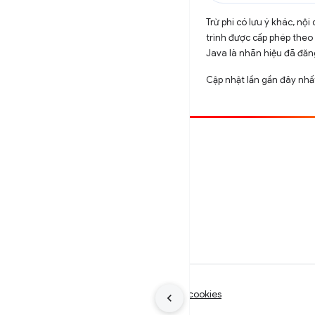
Trừ phi có lưu ý khác, n
trình được cấp phép theo
Java là nhãn hiệu đã đăng
Cập nhật lần gần đây nh
Đóng góp
Báo cáo lỗi
Xem các sự cố mở
Điều khoản
Quyền riêng tư
Manage cookies