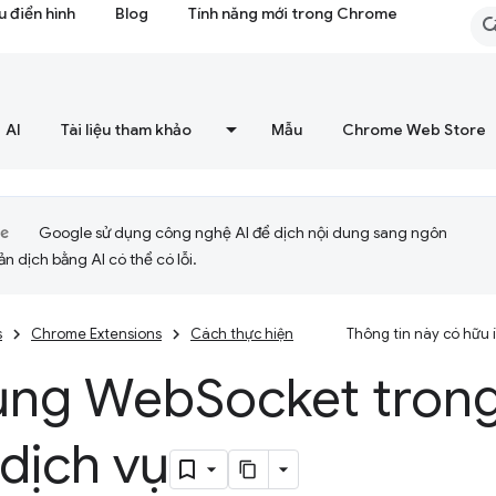
 điển hình
Blog
Tính năng mới trong Chrome
AI
Tài liệu tham khảo
Mẫu
Chrome Web Store
Google sử dụng công nghệ AI để dịch nội dung sang ngôn
ản dịch bằng AI có thể có lỗi.
s
Chrome Extensions
Cách thực hiện
Thông tin này có hữu
ụng Web
Socket trong
dịch vụ