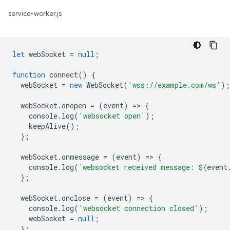
service-worker.js
let
webSocket
=
null
;
function
connect
()
{
webSocket
=
new
WebSocket
(
'wss://example.com/ws'
);
webSocket
.
onopen
=
(
event
)
=
>
{
console
.
log
(
'websocket open'
);
keepAlive
();
};
webSocket
.
onmessage
=
(
event
)
=
>
{
console
.
log
(
`websocket received message: 
${
event
};
webSocket
.
onclose
=
(
event
)
=
>
{
console
.
log
(
'websocket connection closed'
);
webSocket
=
null
;
};