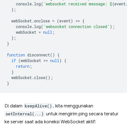
console
.
log
(
`websocket received message: 
${
event
};
webSocket
.
onclose
=
(
event
)
=
>
{
console
.
log
(
'websocket connection closed'
);
webSocket
=
null
;
};
}
function
disconnect
()
{
if
(
webSocket
==
null
)
{
return
;
}
webSocket
.
close
();
}
Di dalam
keepAlive()
, kita menggunakan
setInterval(...)
untuk mengirim ping secara teratur
ke server saat ada koneksi WebSocket aktif: