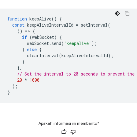
function
keepAlive
()
{
const
keepAliveIntervalId
=
setInterval
(
()
=
>
{
if
(
webSocket
)
{
webSocket
.
send
(
'keepalive'
);
}
else
{
clearInterval
(
keepAliveIntervalId
);
}
},
// Set the interval to 20 seconds to prevent the
20
*
1000
);
}
Apakah informasi ini membantu?