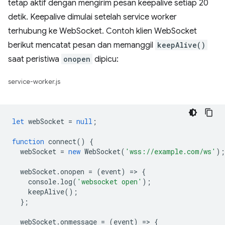
tetap aktif dengan mengirim pesan keepalive setiap 20
detik. Keepalive dimulai setelah service worker
terhubung ke WebSocket. Contoh klien WebSocket
berikut mencatat pesan dan memanggil
keepAlive()
saat peristiwa
onopen
dipicu:
service-worker.js
let
webSocket
=
null
;
function
connect
()
{
webSocket
=
new
WebSocket
(
'wss://example.com/ws'
);
webSocket
.
onopen
=
(
event
)
=
>
{
console
.
log
(
'websocket open'
);
keepAlive
();
};
webSocket
.
onmessage
=
(
event
)
=
>
{