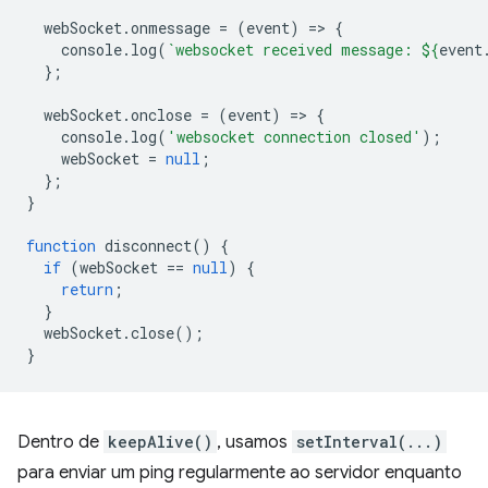
webSocket
.
onmessage
=
(
event
)
=
>
{
console
.
log
(
`websocket received message: 
${
event
};
webSocket
.
onclose
=
(
event
)
=
>
{
console
.
log
(
'websocket connection closed'
);
webSocket
=
null
;
};
}
function
disconnect
()
{
if
(
webSocket
==
null
)
{
return
;
}
webSocket
.
close
();
}
Dentro de
keepAlive()
, usamos
setInterval(...)
para enviar um ping regularmente ao servidor enquanto