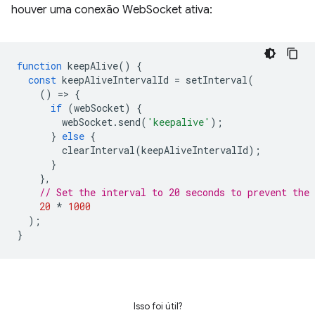
houver uma conexão WebSocket ativa:
function
keepAlive
()
{
const
keepAliveIntervalId
=
setInterval
(
()
=
>
{
if
(
webSocket
)
{
webSocket
.
send
(
'keepalive'
);
}
else
{
clearInterval
(
keepAliveIntervalId
);
}
},
// Set the interval to 20 seconds to prevent the
20
*
1000
);
}
Isso foi útil?