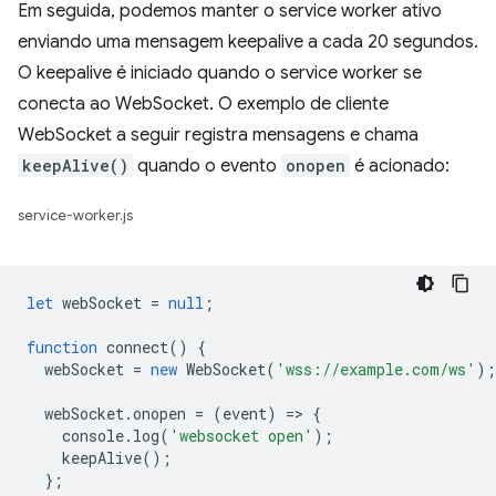
Em seguida, podemos manter o service worker ativo
enviando uma mensagem keepalive a cada 20 segundos.
O keepalive é iniciado quando o service worker se
conecta ao WebSocket. O exemplo de cliente
WebSocket a seguir registra mensagens e chama
keepAlive()
quando o evento
onopen
é acionado:
service-worker.js
let
webSocket
=
null
;
function
connect
()
{
webSocket
=
new
WebSocket
(
'wss://example.com/ws'
);
webSocket
.
onopen
=
(
event
)
=
>
{
console
.
log
(
'websocket open'
);
keepAlive
();
};