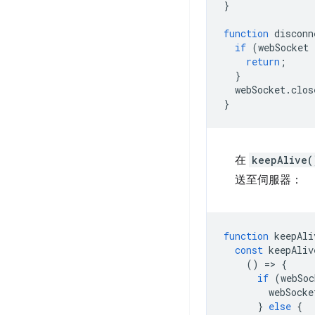
}
function
disconn
if
(
webSocket
return
;
}
webSocket
.
clos
}
在
keepAlive(
送至伺服器：
function
keepAli
const
keepAliv
()
=
>
{
if
(
webSoc
webSocke
}
else
{