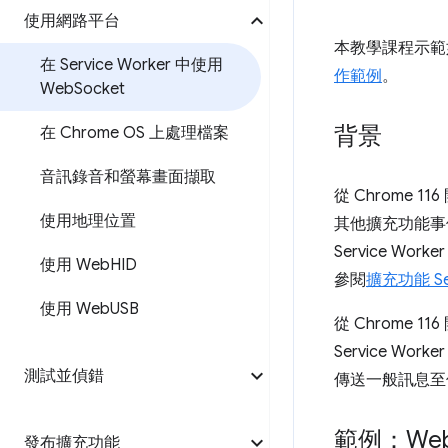
使用網路平台
本教學課程示範如何
在 Service Worker 中使用
作範例
。
Web
Socket
背景
在 Chrome OS 上處理檔案
音訊錄音和螢幕畫面擷取
從 Chrome
使用地理位置
其他擴充功能事件，
Service Wo
使用 Web
HID
參閱
擴充功能 Ser
使用 Web
USB
從 Chrome 1
Service 
測試並偵錯
傳送一般訊息至伺服
範例：We
發布擴充功能