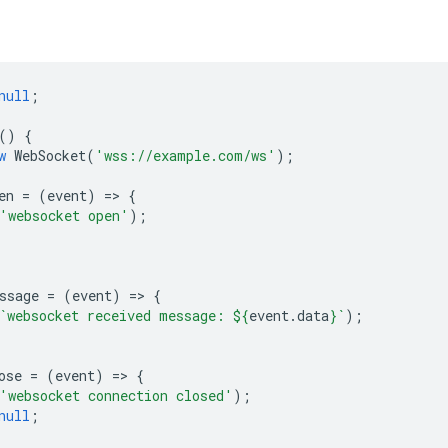
null
;
()
{
w
WebSocket
(
'wss://example.com/ws'
);
en
=
(
event
)
=
>
{
'websocket open'
);
;
ssage
=
(
event
)
=
>
{
`websocket received message: 
${
event
.
data
}
`
);
ose
=
(
event
)
=
>
{
'websocket connection closed'
);
null
;