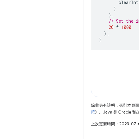
clearInt
}
},
// Set the i
20
*
1000
);
}
除非另有註明，否則本頁
策
》。Java 是 Oracl
上次更新時間：2023-07-