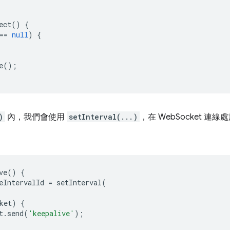
ect
()
{
==
null
)
{
e
();
)
內，我們會使用
setInterval(...)
，在 WebSocket 連
ve
()
{
eIntervalId
=
setInterval
(
ket
)
{
t
.
send
(
'keepalive'
);