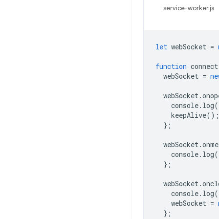
service-worker.js
let
webSocket
=
function
connect
webSocket
=
ne
webSocket
.
onop
console
.
log
(
keepAlive
()
};
webSocket
.
onme
console
.
log
(
};
webSocket
.
oncl
console
.
log
(
webSocket
=
};