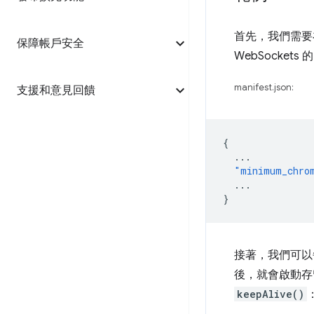
首先，我們需要在
保障帳戶安全
WebSockets
manifest.json:
支援和意見回饋
{
...
"minimum_chro
...
}
接著，我們可以每 2
後，就會啟動存留
keepAlive()