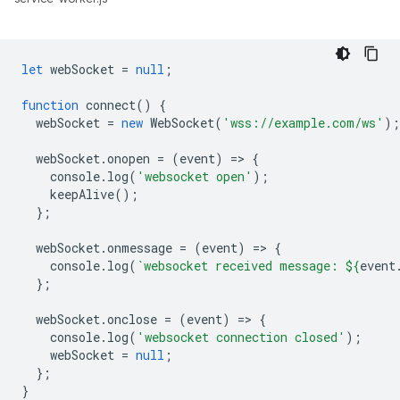
let
webSocket
=
null
;
function
connect
()
{
webSocket
=
new
WebSocket
(
'wss://example.com/ws'
);
webSocket
.
onopen
=
(
event
)
=
>
{
console
.
log
(
'websocket open'
);
keepAlive
();
};
webSocket
.
onmessage
=
(
event
)
=
>
{
console
.
log
(
`websocket received message: 
${
event
};
webSocket
.
onclose
=
(
event
)
=
>
{
console
.
log
(
'websocket connection closed'
);
webSocket
=
null
;
};
}