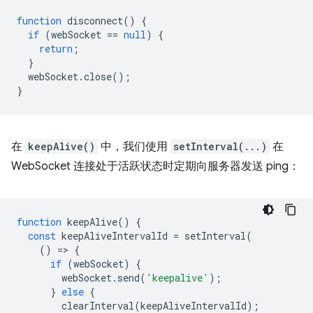
function
disconnect
()
{
if
(
webSocket
==
null
)
{
return
;
}
webSocket
.
close
();
}
在
keepAlive()
中，我们使用
setInterval(...)
在
WebSocket 连接处于活跃状态时定期向服务器发送 ping：
function
keepAlive
()
{
const
keepAliveIntervalId
=
setInterval
(
()
=
>
{
if
(
webSocket
)
{
webSocket
.
send
(
'keepalive'
);
}
else
{
clearInterval
(
keepAliveIntervalId
);