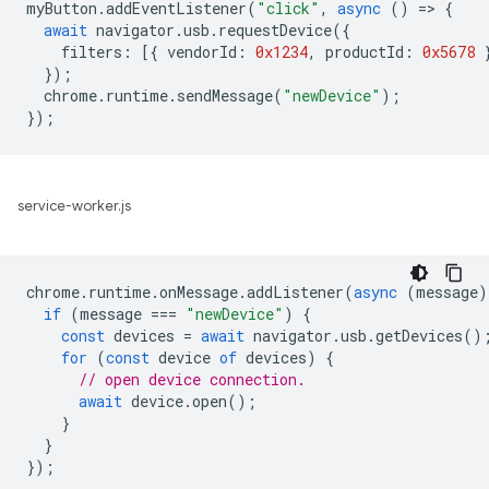
myButton
.
addEventListener
(
"click"
,
async
()
=
>
{
await
navigator
.
usb
.
requestDevice
({
filters
:
[{
vendorId
:
0x1234
,
productId
:
0x5678
});
chrome
.
runtime
.
sendMessage
(
"newDevice"
);
});
service-worker.js
chrome
.
runtime
.
onMessage
.
addListener
(
async
(
message
)
if
(
message
===
"newDevice"
)
{
const
devices
=
await
navigator
.
usb
.
getDevices
()
for
(
const
device
of
devices
)
{
// open device connection.
await
device
.
open
();
}
}
});