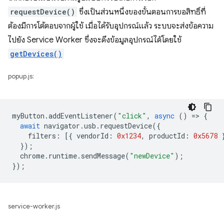
requestDevice()
ซึ่งเป็นส่วนหนึ่งของขั้นตอนการขอสิทธิ์ที่
ต้องมีการโต้ตอบจากผู้ใช้ เมื่อได้รับอุปกรณ์แล้ว ระบบจะส่งข้อความ
ไปยัง Service Worker ซึ่งจะดึงข้อมูลอุปกรณ์ได้โดยใช้
getDevices()
popup.js:
myButton
.
addEventListener
(
"click"
,
async
()
=
>
{
await
navigator
.
usb
.
requestDevice
({
filters
:
[{
vendorId
:
0x1234
,
productId
:
0x5678
});
chrome
.
runtime
.
sendMessage
(
"newDevice"
);
});
service-worker.js