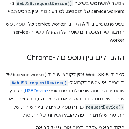
אפשר להשתמש בשיטה
WebUSB.requestDevice()
ב-
service workers של תוספים. למידע נוסף, עיין בקטע הבא.
כשמשתמשים ב-API הזה ב-service worker של תוסף, סשן
החיבור של המכשירים שומר על הפעילות של ה-service
worker.
ההבדלים בין תוספים ל-Chrome
למרות ש-WebUSB זמין לקובצי שירות (service worker) של
תוספים, אי אפשר לקרוא ל-
WebUSB.requestDevice()
,
שמחזיר הבטחה שמושלמת עם מופע
USBDevice
, בקובץ
שירות של תוסף. כדי לעקוף את הבעיה הזו, מתקשרים אל
requestDevice()
מדף תוסף שאינו קובץ השירות של
התוסף ושולחים הודעה לקובץ השירות של התוסף.
הקוד הבא פועל לפי דפוס אופייני של קריאה