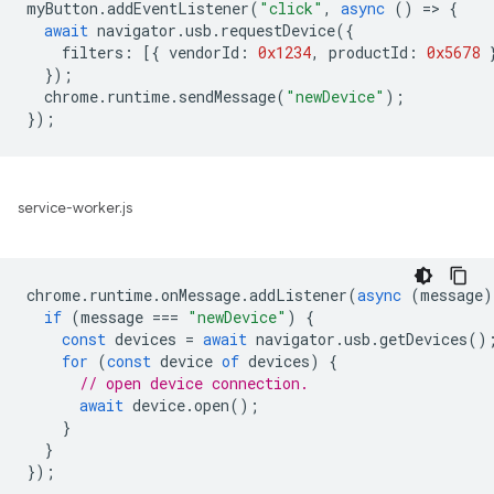
myButton
.
addEventListener
(
"click"
,
async
()
=
>
{
await
navigator
.
usb
.
requestDevice
({
filters
:
[{
vendorId
:
0x1234
,
productId
:
0x5678
});
chrome
.
runtime
.
sendMessage
(
"newDevice"
);
});
service-worker.js
chrome
.
runtime
.
onMessage
.
addListener
(
async
(
message
)
if
(
message
===
"newDevice"
)
{
const
devices
=
await
navigator
.
usb
.
getDevices
()
for
(
const
device
of
devices
)
{
// open device connection.
await
device
.
open
();
}
}
});