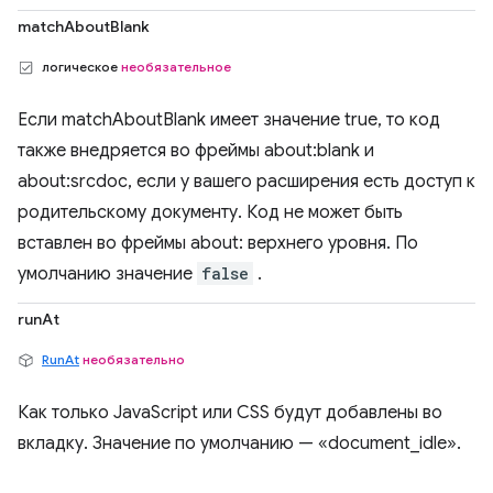
matchAboutBlank
логическое
необязательное
Если matchAboutBlank имеет значение true, то код
также внедряется во фреймы about:blank и
about:srcdoc, если у вашего расширения есть доступ к
родительскому документу. Код не может быть
вставлен во фреймы about: верхнего уровня. По
умолчанию значение
false
.
runAt
RunAt
необязательно
Как только JavaScript или CSS будут добавлены во
вкладку. Значение по умолчанию — «document_idle».