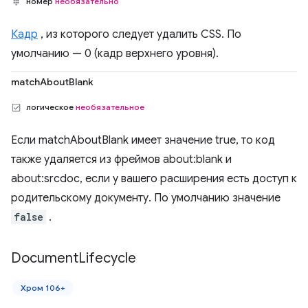
номер
необязательно
Кадр
, из которого следует удалить CSS. По
умолчанию — 0 (кадр верхнего уровня).
matchAboutBlank
логическое
необязательное
Если matchAboutBlank имеет значение true, то код
также удаляется из фреймов about:blank и
about:srcdoc, если у вашего расширения есть доступ к
родительскому документу. По умолчанию значение
false
.
Document
Lifecycle
Хром 106+