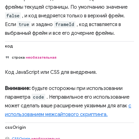
фреймы текущей страницы. По умолчанию значение
false
, и код внедряется только в верхний фрейм.
Если
true
и задано
frameId
, код вставляется в
выбранный фрейм и все его дочерние фреймы.
код
строка
необязательная
Код JavaScript или CSS для внедрения.
Внимание:
будьте осторожны при использовании
параметра
code
. Неправильное его использование
может сделать ваше расширение уязвимым для атак
с
использованием межсайтового скриптинга.
cssOrigin
CSSOrigin
необязательно