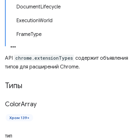
DocumentLifecycle
ExecutionWorld
FrameType
API
chrome.extensionTypes
содержит объявления
типов для расширений Chrome.
Типы
Color
Array
Хром 139+
ТИП