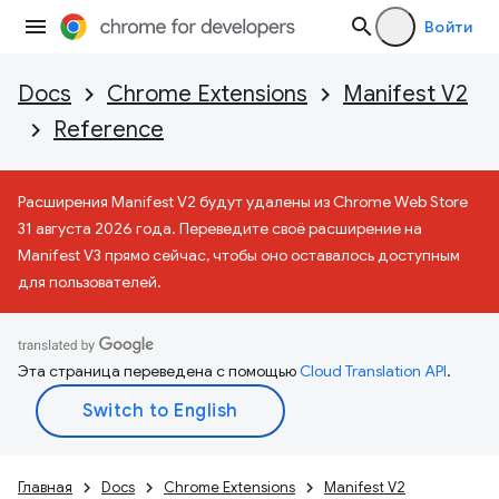
Войти
Docs
Chrome Extensions
Manifest V2
Reference
Расширения Manifest V2 будут удалены из Chrome Web Store
31 августа 2026 года. Переведите своё расширение на
Manifest V3 прямо сейчас, чтобы оно оставалось доступным
для пользователей.
Эта страница переведена с помощью
Cloud Translation API
.
Главная
Docs
Chrome Extensions
Manifest V2