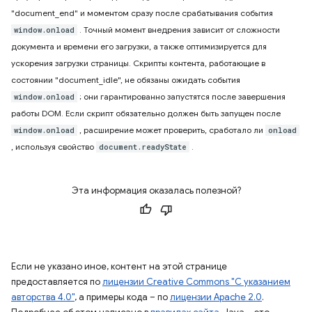
"document_end" и моментом сразу после срабатывания события
. Точный момент внедрения зависит от сложности
window.onload
документа и времени его загрузки, а также оптимизируется для
ускорения загрузки страницы. Скрипты контента, работающие в
состоянии "document_idle", не обязаны ожидать события
; они гарантированно запустятся после завершения
window.onload
работы DOM. Если скрипт обязательно должен быть запущен после
, расширение может проверить, сработало ли
window.onload
onload
, используя свойство
.
document.readyState
Эта информация оказалась полезной?
Если не указано иное, контент на этой странице
предоставляется по
лицензии Creative Commons "С указанием
авторства 4.0"
, а примеры кода – по
лицензии Apache 2.0
.