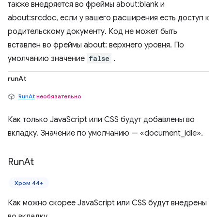
также внедряется во фреймы about:blank и
about:srcdoc, если у вашего расширения есть доступ к
родительскому документу. Код не может быть
вставлен во фреймы about: верхнего уровня. По
умолчанию значение
false
.
runAt
RunAt
необязательно
Как только JavaScript или CSS будут добавлены во
вкладку. Значение по умолчанию — «document_idle».
Run
At
Хром 44+
Как можно скорее JavaScript или CSS будут внедрены
во вкладку.