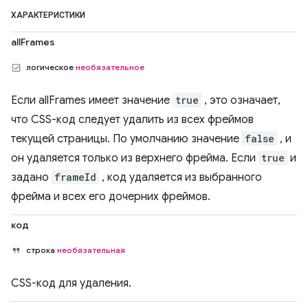
ХАРАКТЕРИСТИКИ
allFrames
логическое
необязательное
Если allFrames имеет значение
true
, это означает,
что CSS-код следует удалить из всех фреймов
текущей страницы. По умолчанию значение
false
, и
он удаляется только из верхнего фрейма. Если
true
и
задано
frameId
, код удаляется из выбранного
фрейма и всех его дочерних фреймов.
код
строка
необязательная
CSS-код для удаления.