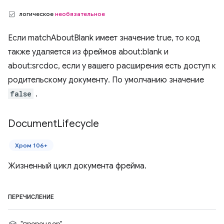
логическое
необязательное
Если matchAboutBlank имеет значение true, то код
также удаляется из фреймов about:blank и
about:srcdoc, если у вашего расширения есть доступ к
родительскому документу. По умолчанию значение
false
.
Document
Lifecycle
Хром 106+
Жизненный цикл документа фрейма.
ПЕРЕЧИСЛЕНИЕ
"пререндер"