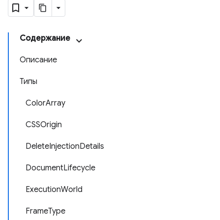
Содержание
Описание
Типы
ColorArray
CSSOrigin
DeleteInjectionDetails
DocumentLifecycle
ExecutionWorld
FrameType