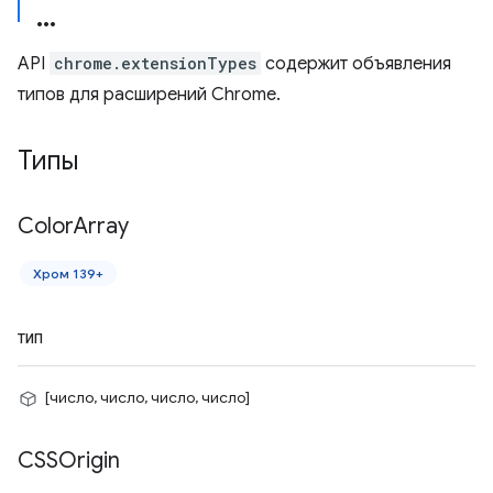
API
chrome.extensionTypes
содержит объявления
типов для расширений Chrome.
Типы
Color
Array
Хром 139+
ТИП
[число, число, число, число]
CSSOrigin