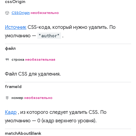
cssOrigin
CSSOrigin
необязательно
Источник
CSS-кода, который нужно удалить. По
умолчанию —
"author"
.
файл
строка
необязательная
Файл CSS для удаления.
frameId
номер
необязательно
Кадр
, из которого следует удалить CSS. По
умолчанию — 0 (кадр верхнего уровня).
matchAboutBlank