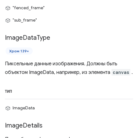
"fenced_frame"
"sub_frame"
Image
Data
Type
Хром 139+
Пиксельные данные изображения. Должны быть
объектом ImageData, например, из элемента
canvas
.
ТИП
ImageData
Image
Details