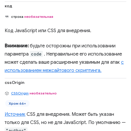
код
строка
необязательная
Код JavaScript или CSS для внедрения.
Внимание:
будьте осторожны при использовании
параметра
code
. Неправильное его использование
может сделать ваше расширение уязвимым для атак
с
использованием межсайтового скриптинга.
cssOrigin
CSSOrigin
необязательно
Хром 66+
Источник
CSS для внедрения. Может быть указан
только для CSS, но не для JavaScript. По умолчанию —
"author"
.