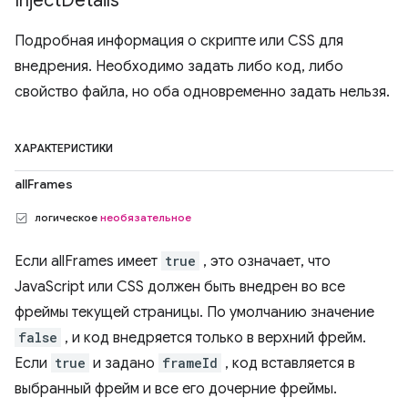
Inject
Details
Подробная информация о скрипте или CSS для
внедрения. Необходимо задать либо код, либо
свойство файла, но оба одновременно задать нельзя.
ХАРАКТЕРИСТИКИ
allFrames
логическое
необязательное
Если allFrames имеет
true
, это означает, что
JavaScript или CSS должен быть внедрен во все
фреймы текущей страницы. По умолчанию значение
false
, и код внедряется только в верхний фрейм.
Если
true
и задано
frameId
, код вставляется в
выбранный фрейм и все его дочерние фреймы.