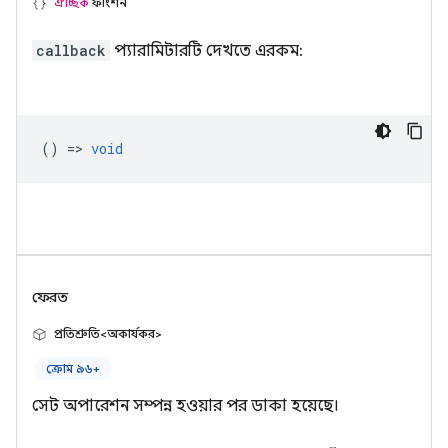
ঐচ্ছিক
ফাংশন
callback
প্যারামিটারটি দেখতে এরকম:
() =>
void
ফেরত
প্রতিশ্রুতি<অকার্যকর>
ক্রোম ৯৬+
সেট অপারেশন সম্পন্ন হওয়ার পর ডাকা হয়েছে।