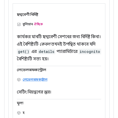
ছদ্মবেশী নির্দিষ্ট
বুলিয়ান
ঐচ্ছিক
কার্যকর মানটি ছদ্মবেশী সেশনের জন্য নির্দিষ্ট কিনা।
এই বৈশিষ্ট্যটি
কেবল
তখনই উপস্থিত থাকবে যদি
get()
এর
details
প্যারামিটারে
incognito
বৈশিষ্ট্যটি সত্য হয়।
লেভেলঅফকন্ট্রোল
লেভেলঅফকন্ট্রোল
সেটিং নিয়ন্ত্রণের স্তর।
মূল্য
হ