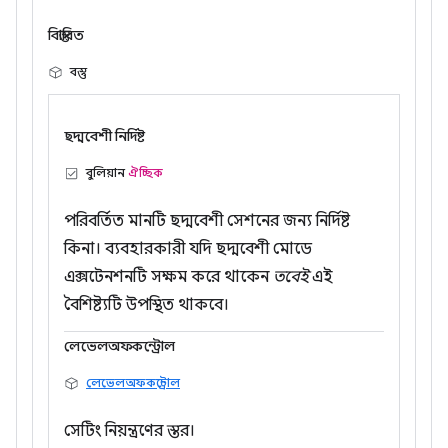
বিস্তারিত
বস্তু
ছদ্মবেশী নির্দিষ্ট
বুলিয়ান
ঐচ্ছিক
পরিবর্তিত মানটি ছদ্মবেশী সেশনের জন্য নির্দিষ্ট
কিনা। ব্যবহারকারী যদি ছদ্মবেশী মোডে
এক্সটেনশনটি সক্ষম করে থাকেন
তবেই
এই
বৈশিষ্ট্যটি উপস্থিত থাকবে।
লেভেলঅফকন্ট্রোল
লেভেলঅফকন্ট্রোল
সেটিং নিয়ন্ত্রণের স্তর।