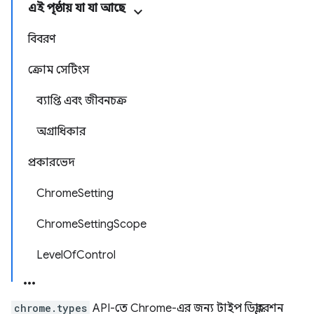
এই পৃষ্ঠায় যা যা আছে
বিবরণ
ক্রোম সেটিংস
ব্যাপ্তি এবং জীবনচক্র
অগ্রাধিকার
প্রকারভেদ
ChromeSetting
ChromeSettingScope
LevelOfControl
chrome.types
API-তে Chrome-এর জন্য টাইপ ডিক্লারেশন