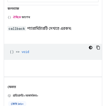
কলব্যাক
ঐচ্ছিক
ফাংশন
callback
প্যারামিটারটি দেখতে এরকম:
() =>
void
ফেরত
প্রতিশ্রুতি<অকার্যকর>
ক্রোম ৯৬+