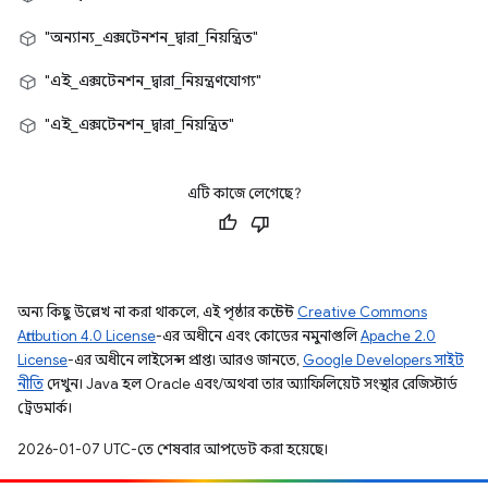
"অন্যান্য_এক্সটেনশন_দ্বারা_নিয়ন্ত্রিত"
"এই_এক্সটেনশন_দ্বারা_নিয়ন্ত্রণযোগ্য"
"এই_এক্সটেনশন_দ্বারা_নিয়ন্ত্রিত"
এটি কাজে লেগেছে?
অন্য কিছু উল্লেখ না করা থাকলে, এই পৃষ্ঠার কন্টেন্ট
Creative Commons
Attribution 4.0 License
-এর অধীনে এবং কোডের নমুনাগুলি
Apache 2.0
License
-এর অধীনে লাইসেন্স প্রাপ্ত। আরও জানতে,
Google Developers সাইট
নীতি
দেখুন। Java হল Oracle এবং/অথবা তার অ্যাফিলিয়েট সংস্থার রেজিস্টার্ড
ট্রেডমার্ক।
2026-01-07 UTC-তে শেষবার আপডেট করা হয়েছে।