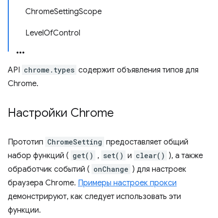
ChromeSettingScope
LevelOfControl
API
chrome.types
содержит объявления типов для
Chrome.
Настройки Chrome
Прототип
ChromeSetting
предоставляет общий
набор функций (
get()
,
set()
и
clear()
), а также
обработчик событий (
onChange
) для настроек
браузера Chrome.
Примеры настроек прокси
демонстрируют, как следует использовать эти
функции.