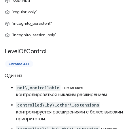
"обычный"
"regular_only"
"incognito_persistent"
"incognito_session_only"
Level
Of
Control
Chrome 44+
Один из
not\_controllable
: не может
контролироваться никаким расширением
controlled\_by\_other\_extensions
:
контролируется расширениями с более высоким
приоритетом.