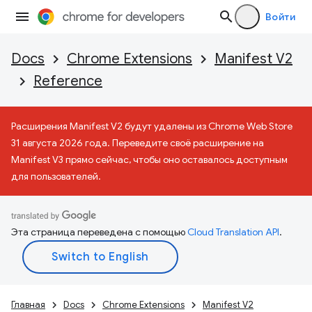
Войти
Docs
Chrome Extensions
Manifest V2
Reference
Расширения Manifest V2 будут удалены из Chrome Web Store
31 августа 2026 года. Переведите своё расширение на
Manifest V3 прямо сейчас, чтобы оно оставалось доступным
для пользователей.
Эта страница переведена с помощью
Cloud Translation API
.
Главная
Docs
Chrome Extensions
Manifest V2