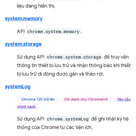
liệu đang hiển thị.
system.memory
API
chrome.system.memory
.
system.storage
Sử dụng API
chrome.system.storage
để truy vấn
thông tin thiết bị lưu trữ và nhận thông báo khi thiết
bị lưu trữ di động được gắn và tháo rời.
systemLog
Chrome 125 trở lên
Chỉ dành cho ChromeOS
Yêu cầu
chính sách
Sử dụng API
chrome.systemLog
để ghi nhật ký hệ
thống của Chrome từ các tiện ích.