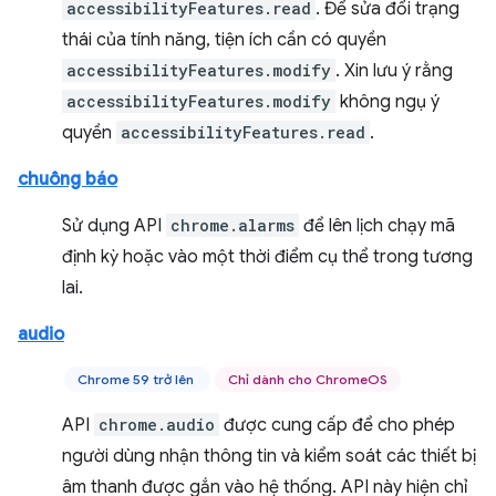
accessibilityFeatures.read
. Để sửa đổi trạng
thái của tính năng, tiện ích cần có quyền
accessibilityFeatures.modify
. Xin lưu ý rằng
accessibilityFeatures.modify
không ngụ ý
quyền
accessibilityFeatures.read
.
chuông báo
Sử dụng API
chrome.alarms
để lên lịch chạy mã
định kỳ hoặc vào một thời điểm cụ thể trong tương
lai.
audio
Chrome 59 trở lên
Chỉ dành cho ChromeOS
API
chrome.audio
được cung cấp để cho phép
người dùng nhận thông tin và kiểm soát các thiết bị
âm thanh được gắn vào hệ thống. API này hiện chỉ