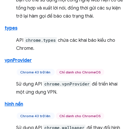
bạn có thể sử dụng mọi công nghệ web hiện có để
tổng hợp và xuất lời nói, đồng thời gửi các sự kiện
trở lại hàm gọi để báo cáo trạng thái.
types
API
chrome.types
chứa các khai báo kiểu cho
Chrome.
vpnProvider
Chrome 43 trở lên
Chỉ dành cho ChromeOS
Sử dụng API
chrome.vpnProvider
để triển khai
một ứng dụng VPN.
hình nền
Chrome 43 trở lên
Chỉ dành cho ChromeOS
Sử dụng API
chrome.wallpaper
để thay đổi hình