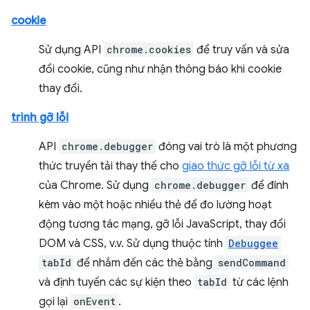
cookie
Sử dụng API
chrome.cookies
để truy vấn và sửa
đổi cookie, cũng như nhận thông báo khi cookie
thay đổi.
trình gỡ lỗi
API
chrome.debugger
đóng vai trò là một phương
thức truyền tải thay thế cho
giao thức gỡ lỗi từ xa
của Chrome. Sử dụng
chrome.debugger
để đính
kèm vào một hoặc nhiều thẻ để đo lường hoạt
động tương tác mạng, gỡ lỗi JavaScript, thay đổi
DOM và CSS, v.v. Sử dụng thuộc tính
Debuggee
tabId
để nhắm đến các thẻ bằng
sendCommand
và định tuyến các sự kiện theo
tabId
từ các lệnh
gọi lại
onEvent
.