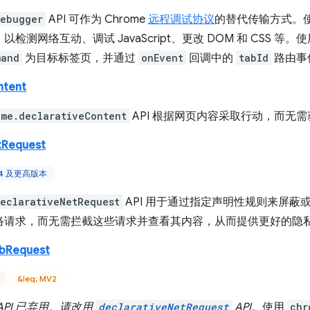
debugger
API 可作为 Chrome
远程调试协议
的替代传输方式。
检测网络互动、调试 JavaScript、更改 DOM 和 CSS 等。
mand
为目标标签页，并通过
onEvent
回调中的
tabId
路由事
ntent
ome.declarativeContent
API 根据网页内容采取行动，而无
tRequest
84 及更高版本
eclarativeNetRequest
API 用于通过指定声明性规则来屏
络请求，而无需拦截这些请求并查看其内容，从而提供更好的隐
ebRequest
&leq; MV2
API 已弃用。请改用
declarativeNetRequest
API。
使用
chr