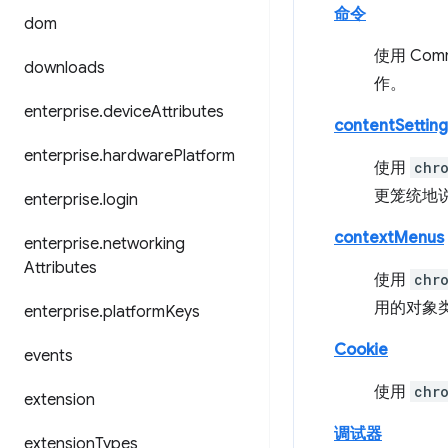
命令
dom
使用 Co
downloads
作。
enterprise
.
device
Attributes
contentSetting
enterprise
.
hardware
Platform
使用
chr
更笼统地说
enterprise
.
login
contextMenus
enterprise
.
networking
Attributes
使用
chr
用的对象
enterprise
.
platform
Keys
Cookie
events
使用
chr
extension
调试器
extension
Types