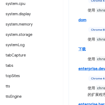
Chrome
system
.
cpu
使用
chr
system
.
display
dom
system
.
memory
Chrome 
system
.
storage
使用
chr
system
Log
下载
tab
Capture
使用
chr
tabs
enterprise.dev
top
Sites
Chrome
tts
使用
chr
的扩展程
tts
Engine
enterprise.ha