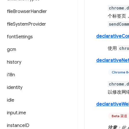
chrome.
file
Browser
Handler
个标签页，以
file
System
Provider
sendCom
declarativeCo
font
Settings
使用
chr
gcm
declarativeNe
history
Chrome 
i18n
chrome.d
identity
以修改网
idle
declarativeW
input
.
ime
Beta 渠道
instance
ID
注意
：此 