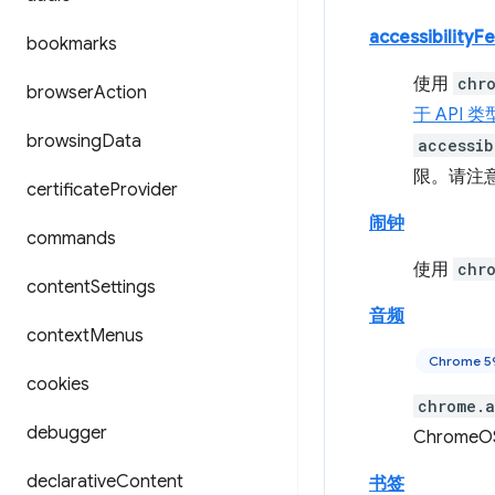
accessibilityF
bookmarks
使用
chr
browser
Action
于 API 
browsing
Data
accessib
限。请注
certificate
Provider
闹钟
commands
使用
chr
content
Settings
音频
context
Menus
Chrome
cookies
chrome.a
debugger
Chrom
declarative
Content
书签