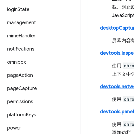
截、阻止
login
State
JavaS
management
desktopCaptu
mime
Handler
屏幕内容截
notifications
devtools.insp
omnibox
使用
chr
上下文中
page
Action
devtools.netw
page
Capture
使用
chr
permissions
devtools.panel
platform
Keys
使用
chr
power
添加边栏