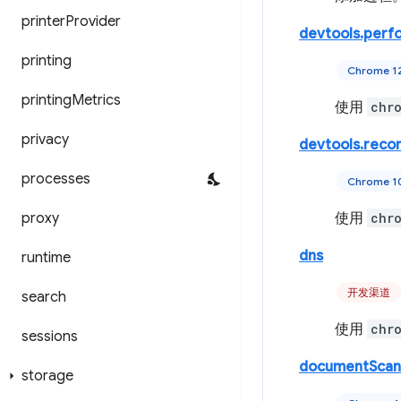
printer
Provider
devtools.perf
printing
Chrome 
printing
Metrics
使用
chr
privacy
devtools.reco
processes
Chrome 
proxy
使用
chr
dns
runtime
开发渠道
search
使用
chr
sessions
documentScan
storage