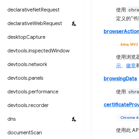
declarative
Net
Request
使用
chr
定义的“书
declarative
Web
Request
browserActio
desktop
Capture
&leq; MV2
devtools
.
inspected
Window
使用浏览器
devtools
.
network
示
、
徽章
devtools
.
panels
browsingData
devtools
.
performance
使用
chr
certificatePro
devtools
.
recorder
Chrome
dns
使用此 A
document
Scan