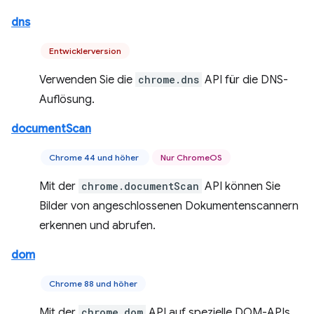
dns
Entwicklerversion
Verwenden Sie die
chrome.dns
API für die DNS-
Auflösung.
documentScan
Chrome 44 und höher
Nur ChromeOS
Mit der
chrome.documentScan
API können Sie
Bilder von angeschlossenen Dokumentenscannern
erkennen und abrufen.
dom
Chrome 88 und höher
Mit der
chrome.dom
API auf spezielle DOM-APIs