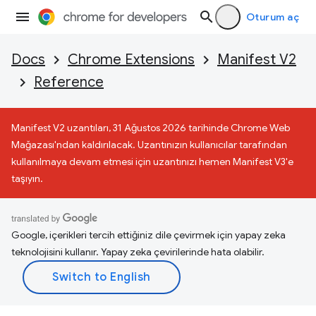
Oturum aç
Docs
Chrome Extensions
Manifest V2
Reference
Manifest V2 uzantıları, 31 Ağustos 2026 tarihinde Chrome Web
Mağazası'ndan kaldırılacak. Uzantınızın kullanıcılar tarafından
kullanılmaya devam etmesi için uzantınızı hemen Manifest V3'e
taşıyın.
Google, içerikleri tercih ettiğiniz dile çevirmek için yapay zeka
teknolojisini kullanır. Yapay zeka çevirilerinde hata olabilir.