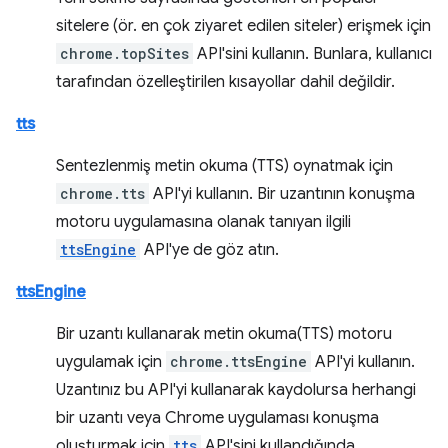
sitelere (ör. en çok ziyaret edilen siteler) erişmek için
chrome.topSites
API'sini kullanın. Bunlara, kullanıcı
tarafından özelleştirilen kısayollar dahil değildir.
tts
Sentezlenmiş metin okuma (TTS) oynatmak için
chrome.tts
API'yi kullanın. Bir uzantının konuşma
motoru uygulamasına olanak tanıyan ilgili
ttsEngine
API'ye de göz atın.
ttsEngine
Bir uzantı kullanarak metin okuma(TTS) motoru
uygulamak için
chrome.ttsEngine
API'yi kullanın.
Uzantınız bu API'yi kullanarak kaydolursa herhangi
bir uzantı veya Chrome uygulaması konuşma
oluşturmak için
tts
API'sini kullandığında,