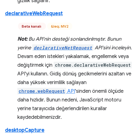
gizlilik sağlanır.
declarativeWebRequest
Beta kanalı
&leq; MV2
Not:
Bu API'nin desteği sonlandırılmıştır. Bunun
yerine
declarativeNetRequest
API'sini inceleyin.
Devam eden istekleri yakalamak, engellemek veya
değiştirmek için
chrome.declarativeWebRequest
API'yi kullanın. Gidiş dönüş gecikmelerini azaltan ve
daha yüksek verimlilik sağlayan
chrome.webRequest
API
'sinden önemli ölçüde
daha hızlıdır. Bunun nedeni, JavaScript motoru
yerine tarayıcıda değerlendirilen kurallar
kaydedebilmenizdir.
desktopCapture