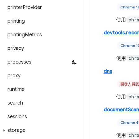
printer
Provider
Chrome 
使用
chr
printing
devtools.reco
printing
Metrics
Chrome 
privacy
使用
chr
processes
dns
proxy
開發人員版
runtime
使用
chr
search
documentScan
sessions
Chrome 
storage
使用
chr