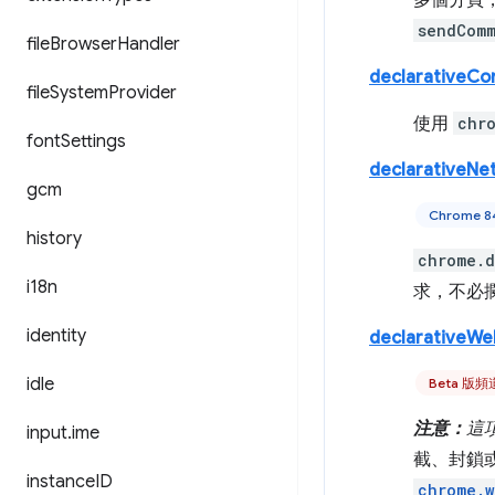
多個分頁，即
sendCom
file
Browser
Handler
declarativeCo
file
System
Provider
使用
chr
font
Settings
declarativeNe
gcm
Chrome 
history
chrome.d
i18n
求，不必
identity
declarativeW
idle
Beta 版
注意：
這項
input
.
ime
截、封鎖或
instance
ID
chrome.