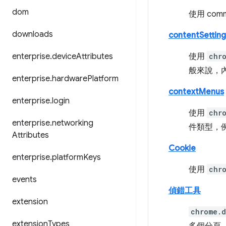
dom
使用 co
downloads
contentSetting
enterprise
.
device
Attributes
使用
chr
般來說，內
enterprise
.
hardware
Platform
contextMenus
enterprise
.
login
使用
chr
enterprise
.
networking
件類型，
Attributes
Cookie
enterprise
.
platform
Keys
使用
chr
events
偵錯工具
extension
chrome.
extension
Types