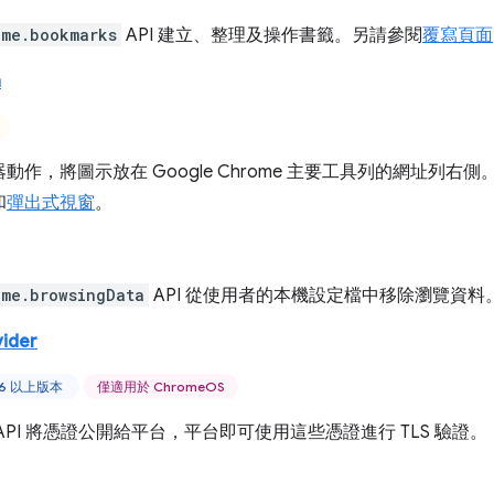
ome.bookmarks
API 建立、整理及操作書籤。另請參閱
覆寫頁面
n
動作，將圖示放在 Google Chrome 主要工具列的網址列右側
和
彈出式視窗
。
ome.browsingData
API 從使用者的本機設定檔中移除瀏覽資料
vider
46 以上版本
僅適用於 ChromeOS
API 將憑證公開給平台，平台即可使用這些憑證進行 TLS 驗證。