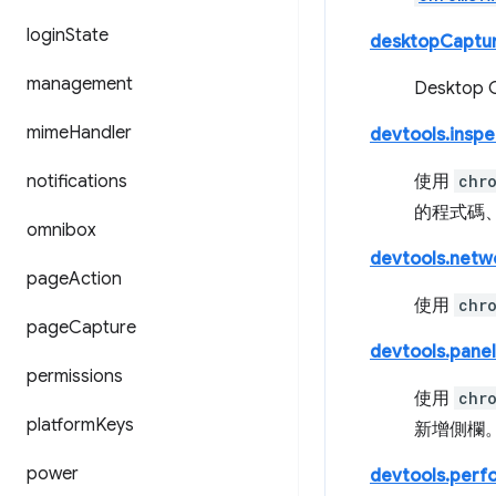
login
State
desktopCaptu
management
Deskto
mime
Handler
devtools.insp
notifications
使用
chr
的程式碼
omnibox
devtools.netw
page
Action
使用
chr
page
Capture
devtools.panel
permissions
使用
chr
platform
Keys
新增側欄
power
devtools.perf