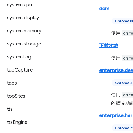
system
.
cpu
dom
system
.
display
Chrome 
system
.
memory
使用
chr
system
.
storage
下載次數
system
Log
使用
chr
tab
Capture
enterprise.dev
tabs
Chrome 
使用
chr
top
Sites
的擴充功
tts
enterprise.ha
tts
Engine
Chrome 