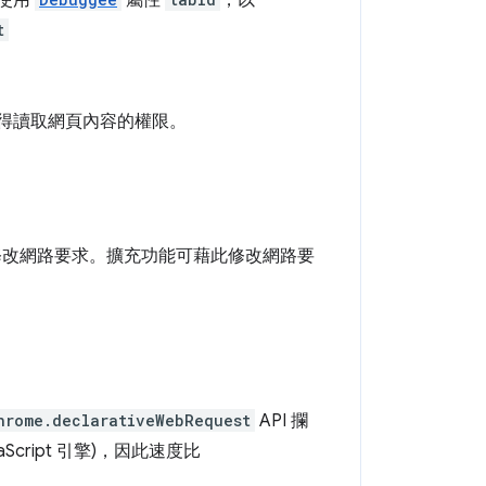
。使用
屬性
，以
t
取得讀取網頁內容的權限。
或修改網路要求。擴充功能可藉此修改網路要
hrome.declarativeWebRequest
API 攔
ript 引擎)，因此速度比
。