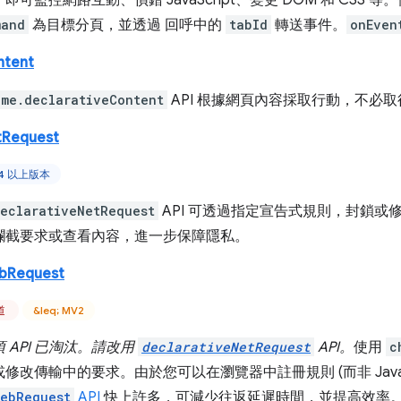
可監控網路互動、偵錯 JavaScript、變更 DOM 和 CSS 等
mand
為目標分頁，並透過 回呼中的
tabId
轉送事件。
onEven
ntent
ome.declarativeContent
API 根據網頁內容採取行動，不必
tRequest
84 以上版本
eclarativeNetRequest
API 可透過指定宣告式規則，封鎖
攔截要求或查看內容，進一步保障隱私。
ebRequest
頻道
&leq; MV2
 API 已淘汰。請改用
declarativeNetRequest
API。
使用
c
修改傳輸中的要求。由於您可以在瀏覽器中註冊規則 (而非 JavaSc
webRequest
API
快上許多，可減少往返延遲時間，並提高效率