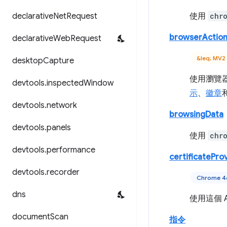
declarative
Net
Request
使用
chr
browserActio
declarative
Web
Request
&leq; MV2
desktop
Capture
使用瀏覽器
devtools
.
inspected
Window
示
、
徽章
devtools
.
network
browsingData
devtools
.
panels
使用
chr
devtools
.
performance
certificatePro
devtools
.
recorder
Chrome 
dns
使用這個 
document
Scan
指令