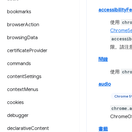
accessibilityF
bookmarks
使用
chr
browser
Action
ChromeSe
browsing
Data
accessib
限。請注
certificate
Provider
鬧鐘
commands
使用
chr
content
Settings
audio
context
Menus
Chrome 
cookies
chrome.a
debugger
ChromeO
declarative
Content
書籤