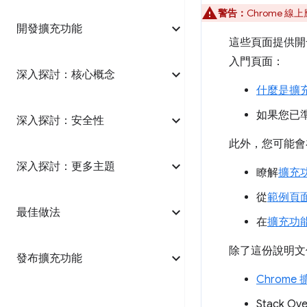
警告：
Chrome 線
開發擴充功能
這些頁面提供開
入門頁面：
深入探討：核心概念
什麼是擴
如果您已準
深入探討：安全性
此外，您可能會
深入探討：更多主題
瞭解
擴充
從
範例頁
最佳做法
在
擴充功
除了這份說明文
發布擴充功能
Chrom
Stack Ov