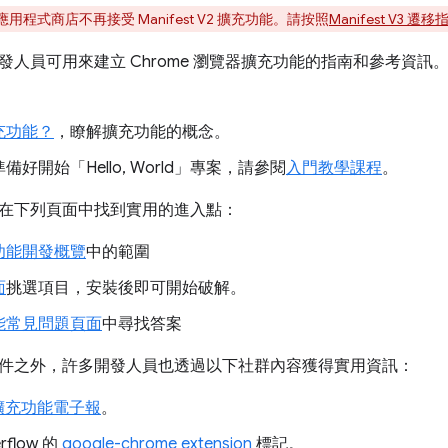
上應用程式商店不再接受 Manifest V2 擴充功能。請按照
Manifest V3 遷移
發人員可用來建立 Chrome 瀏覽器擴充功能的指南和參考資
充功能？
，瞭解擴充功能的概念。
備好開始「Hello, World」專案，請參閱
入門教學課程
。
在下列頁面中找到實用的進入點：
功能開發概覽
中的範圍
面
挑選項目，安裝後即可開始破解。
能常見問題頁面
中尋找答案
件之外，許多開發人員也透過以下社群內容獲得實用資訊：
e 擴充功能電子報
。
erflow 的
google-chrome extension
標記。