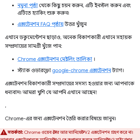
নমুনা পৃষ্ঠা
থেকে কিছু চয়ন করুন, এটি ইনস্টল করুন এবং
এটিতে হ্যাকিং শুরু করুন৷
এক্সটেনশন FAQ পৃষ্ঠায়
উত্তর খুঁজুন
এখানে ডকুমেন্টেশন ছাড়াও, অনেক বিকাশকারী এখানে সহায়ক
সম্প্রদায়ের সামগ্রী খুঁজে পান:
Chrome এক্সটেনশন মেইলিং তালিকা
।
স্ট্যাক ওভারফ্লো
google-chrome এক্সটেনশন
ট্যাগ।
এক্সটেনশন বিকাশকারী সম্প্রদায়ের সদস্য হওয়ার জন্য আপনাকে
ধন্যবাদ৷ আমরা খুশি যে আপনি এখানে আছেন!
,
Chrome-এর জন্য এক্সটেনশন তৈরি করার বিষয়ে জানুন।
সতর্কতা:
Chrome ওয়েব স্টোর আর ম্যানিফেস্ট V2 এক্সটেনশন গ্রহণ করে না।
আপনার এক্সটেনশনকে ম্যানিফেস্ট V3 তে রূপান্তর করতে
ম্যানিফেস্ট V3 মাইগ্রেশন