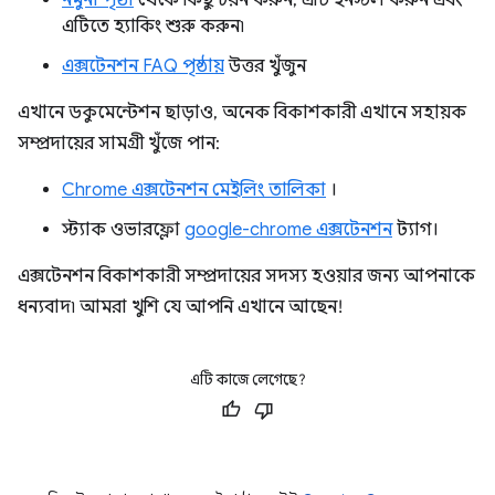
নমুনা পৃষ্ঠা
থেকে কিছু চয়ন করুন, এটি ইনস্টল করুন এবং
এটিতে হ্যাকিং শুরু করুন৷
এক্সটেনশন FAQ পৃষ্ঠায়
উত্তর খুঁজুন
এখানে ডকুমেন্টেশন ছাড়াও, অনেক বিকাশকারী এখানে সহায়ক
সম্প্রদায়ের সামগ্রী খুঁজে পান:
Chrome এক্সটেনশন মেইলিং তালিকা
।
স্ট্যাক ওভারফ্লো
google-chrome এক্সটেনশন
ট্যাগ।
এক্সটেনশন বিকাশকারী সম্প্রদায়ের সদস্য হওয়ার জন্য আপনাকে
ধন্যবাদ৷ আমরা খুশি যে আপনি এখানে আছেন!
এটি কাজে লেগেছে?