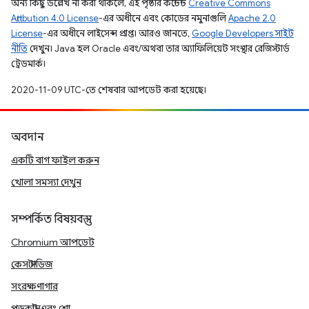
অন্য কিছু উল্লেখ না করা থাকলে, এই পৃষ্ঠার কন্টেন্ট
Creative Commons
Attribution 4.0 License
-এর অধীনে এবং কোডের নমুনাগুলি
Apache 2.0
License
-এর অধীনে লাইসেন্স প্রাপ্ত। আরও জানতে,
Google Developers সাইট
নীতি
দেখুন। Java হল Oracle এবং/অথবা তার অ্যাফিলিয়েট সংস্থার রেজিস্টার্ড
ট্রেডমার্ক।
2020-11-09 UTC-তে শেষবার আপডেট করা হয়েছে।
অবদান
একটি বাগ ফাইল করুন
খোলা সমস্যা দেখুন
সম্পর্কিত বিষয়বস্তু
Chromium আপডেট
কেস স্টাডিজ
সংরক্ষণাগার
পডকাস্ট এবং শো