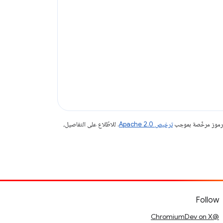
الرموز مرخّصة بموجب
ترخيص Apache 2.0‏
. للاطّلاع على التفاصيل،
Follow
@ChromiumDev on X