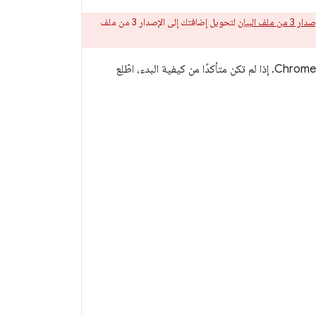
لف البيان
لتحويل إضافتك إلى الإصدار 3 من ملف
تحتوي هذه الصفحات على أدلة ومعلومات مرجعية للمطوّرين الذين يريدون إنشاء إضافات لمتصفّح Chrome. إذا لم تكن متأكدًا من كيفية البدء، اطّلِع