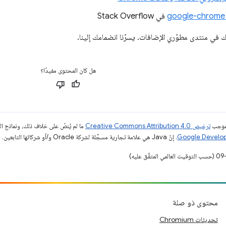
في Stack Overflow
ي منتدى مطوّري الإضافات. يسرّنا انضمامك إلينا.
هل كان المحتوى مفيدًا؟
بموجب
ترخيص Creative Commons Attribution 4.0‏
ما لم يُنصّ على خلاف ذلك، ونماذج 
. إنّ Java هي علامة تجارية مسجَّلة لشركة Oracle و/أو شركائها التابعين.
محتوى ذو صلة
تحديثات Chromium