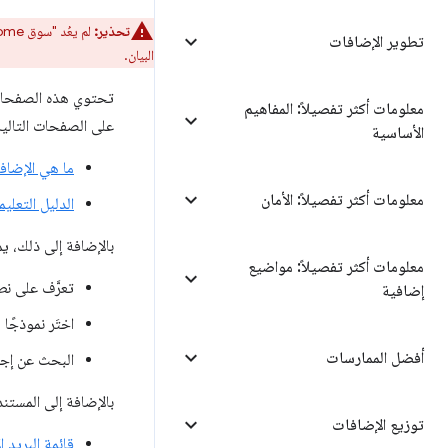
تحذير:
لم يعُد "سوق Chrome الإلكتروني" يقبل الإضافات المستنِدة إلى Manifest V2. اتّبِع
تطوير الإضافات
البيان.
معلومات أكثر تفصيلاً: المفاهيم
على الصفحات التالية
الأساسية
ما هي الإضاف
معلومات أكثر تفصيلاً: الأمان
الدليل التعليم
بالإضافة إلى ذلك، 
معلومات أكثر تفصيلاً: مواضيع
تعرَّف على ن
إضافية
اختَر نموذجًا
أفضل الممارسات
البحث عن إج
بالإضافة إلى المستند
توزيع الإضافات
قائمة البريد ال