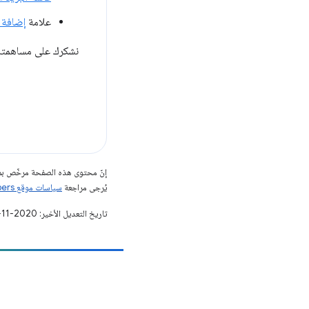
علامة
إضافة google-chrome
نشكرك على مساهمتك ف
إنّ محتوى هذه الصفحة مرخّص 
يُرجى مراجعة
سياسات موقع Google Developers‏
تاريخ التعديل الأخير: 2020-11-09 (حسب التوقيت العالمي المتفَّق عليه)
مساهمة
الإبلاغ عن خطأ