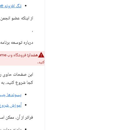
تگ افزونه Stack Overflow google-chrome
از اینکه عضو انجمن
،
درباره توسعه برنامه
هشدار:
فروشگاه وب Chrome دیگر برنامه‌های افزودنی Manifest V2 را نمی‌پذیرد. برای تبدیل برنامه افزودنی خود به Manifest
کنید.
این صفحات حاوی راه
کجا شروع کنید، به 
پسوندها چی
آموزش شروع
فراتر از آن، ممکن ا
دامنه موارد ر