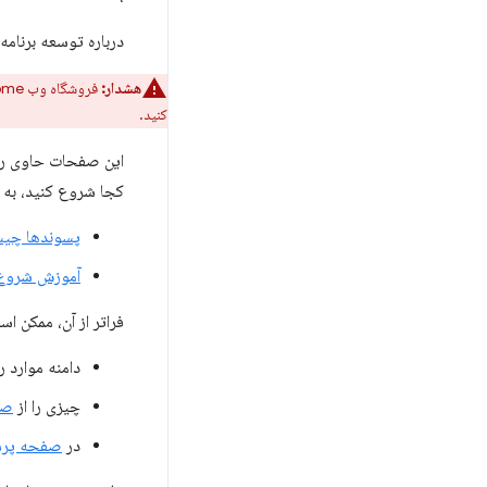
درباره توسعه برنامه
هشدار:
فروشگاه وب Chrome دیگر برنامه‌های افزودنی Manifest V2 را نمی‌پذیرد. برای تبدیل برنامه افزودنی خود به Manifest
کنید.
این صفحات حاوی راه
کجا شروع کنید، به 
پسوندها چی
آموزش شروع
فراتر از آن، ممکن ا
دامنه موارد ر
چیزی را از
صف
در
صفحه پرسش