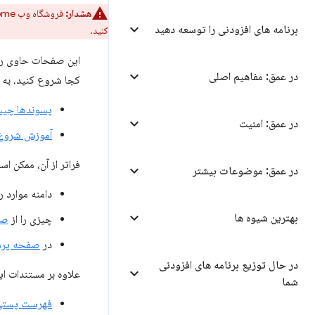
هشدار:
فروشگاه وب Chrome دیگر برنامه‌های افزودنی Manifest V2 را نمی‌پذیرد. برای تبدیل برنامه افزودنی خود به Manifest
برنامه های افزودنی را توسعه دهید
کنید.
این صفحات حاوی راه
در عمق: مفاهیم اصلی
کجا شروع کنید، به 
پسوندها چی
در عمق: امنیت
آموزش شروع
فراتر از آن، ممکن ا
در عمق: موضوعات بیشتر
دامنه موارد ر
بهترین شیوه ها
چیزی را از
صف
در
صفحه پرسش
در حال توزیع برنامه های افزودنی
علاوه بر مستندات ای
شما
فهرست پستی 