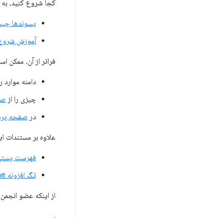
کجا شروع کنید، به 
پسوندها چی
آموزش شروع
فراتر از آن، ممکن ا
دامنه موارد ر
چیزی را از
صف
در
صفحه پرسش
علاوه بر مستندات ای
فهرست پستی 
تگ افزونه Stack Overflow google-chrome
از اینکه عضو انجمن
،