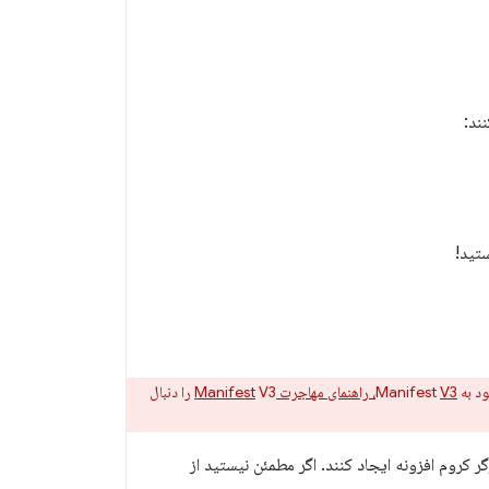
ند:
تید!
V3، راهنمای مهاجرت Manifest
V3 را دنبال
روم افزونه ایجاد کنند. اگر مطمئن نیستید از