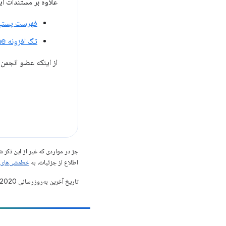
علاوه بر مستندات ای
فهرست پستی 
تگ افزونه Stack Overflow google-chrome
از اینکه عضو انجمن
جز در مواردی که غیر از این ذک
اطلاع از جزئیات، به
خطمشی‌های سایت elopers
تاریخ آخرین به‌روزرسانی 2020-11-09 به‌وقت ساعت هماهنگ جهانی.