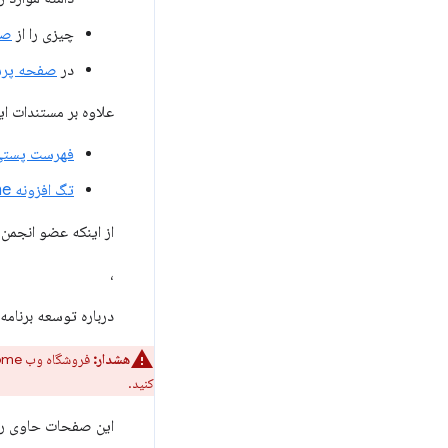
چیزی را از
صف
در
صفحه پرسش
علاوه بر مستندات ای
فهرست پستی 
تگ افزونه Stack Overflow google-chrome
از اینکه عضو انجمن
،
درباره توسعه برنامه
هشدار:
فروشگاه وب Chrome دیگر برنامه‌های افزودنی Manifest V2 را نمی‌پذیرد. برای تبدیل برنامه افزودنی خود به Manifest
کنید.
این صفحات حاوی راه