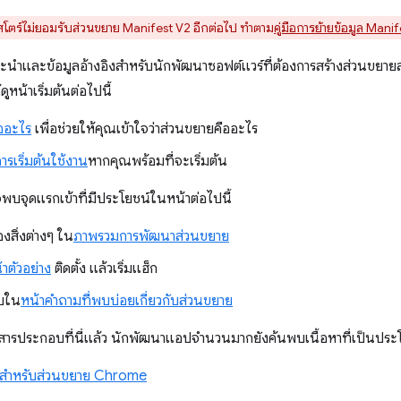
โตร์ไม่ยอมรับส่วนขยาย Manifest V2 อีกต่อไป ทำตาม
คู่มือการย้ายข้อมูล Mani
แนะนำและข้อมูลอ้างอิงสำหรับนักพัฒนาซอฟต์แวร์ที่ต้องการสร้างส่วนขยาย
ูหน้าเริ่มต้นต่อไปนี้
ออะไร
เพื่อช่วยให้คุณเข้าใจว่าส่วนขยายคืออะไร
เริ่มต้นใช้งาน
หากคุณพร้อมที่จะเริ่มต้น
พบจุดแรกเข้าที่มีประโยชน์ในหน้าต่อไปนี้
งสิ่งต่างๆ ใน
ภาพรวมการพัฒนาส่วนขยาย
้าตัวอย่าง
ติดตั้ง แล้วเริ่มแฮ็ก
บใน
หน้าคำถามที่พบบ่อยเกี่ยวกับส่วนขยาย
รประกอบที่นี่แล้ว นักพัฒนาแอปจำนวนมากยังค้นพบเนื้อหาที่เป็นประโ
มลสำหรับส่วนขยาย Chrome