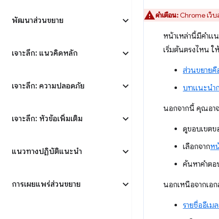
คำเตือน:
Chrome เว็บส
พัฒนาส่วนขยาย
หน้าเหล่านี้มีคำ
เริ่มต้นตรงไหน ให้ด
เจาะลึก: แนวคิดหลัก
ส่วนขยายคื
เจาะลึก: ความปลอดภัย
บทแนะนำการ
นอกจากนี้ คุณอาจ
เจาะลึก: หัวข้อเพิ่มเติม
ดูขอบเขตขอ
เลือกจาก
หน
แนวทางปฏิบัติแนะนำ
ค้นหาคำตอ
การเผยแพร่ส่วนขยาย
นอกเหนือจากเอกสา
รายชื่ออีเ