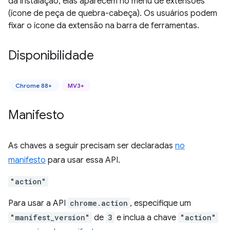
da instalação, elas aparecem no menu de extensões
(ícone de peça de quebra-cabeça). Os usuários podem
fixar o ícone da extensão na barra de ferramentas.
Disponibilidade
Chrome 88+
MV3+
Manifesto
As chaves a seguir precisam ser declaradas
no
manifesto
para usar essa API.
"action"
Para usar a API
chrome.action
, especifique um
"manifest_version"
de
3
e inclua a chave
"action"