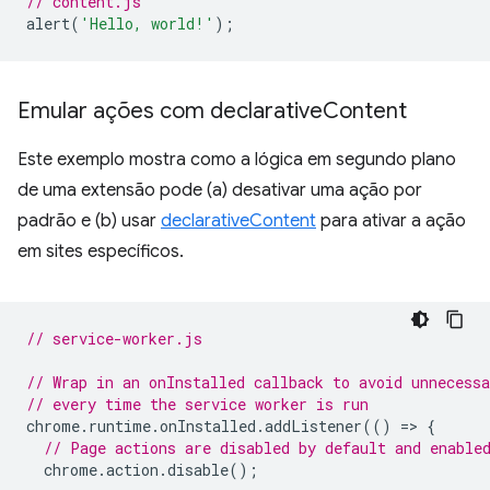
// content.js
alert
(
'Hello, world!'
);
Emular ações com declarative
Content
Este exemplo mostra como a lógica em segundo plano
de uma extensão pode (a) desativar uma ação por
padrão e (b) usar
declarativeContent
para ativar a ação
em sites específicos.
// service-worker.js
// Wrap in an onInstalled callback to avoid unnecessa
// every time the service worker is run
chrome
.
runtime
.
onInstalled
.
addListener
(()
=
>
{
// Page actions are disabled by default and enable
chrome
.
action
.
disable
();