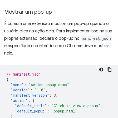
Mostrar um pop-up
É comum uma extensão mostrar um pop-up quando o
usuário clica na ação dela. Para implementar isso na sua
própria extensão, declare o pop-up no
manifest.json
e especifique o conteúdo que o Chrome deve mostrar
nele.
// manifest.json
{
"name"
:
"Action popup demo"
,
"version"
:
"1.0"
,
"manifest_version"
:
3
,
"action"
:
{
"default_title"
:
"Click to view a popup"
,
"default_popup"
:
"popup.html"
}