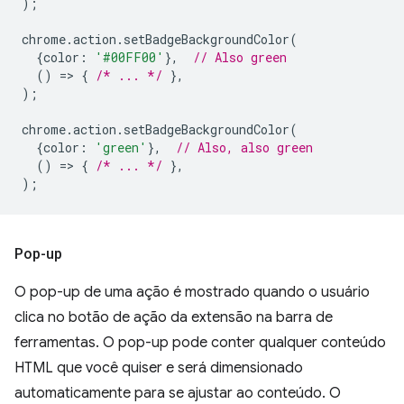
);
chrome
.
action
.
setBadgeBackgroundColor
(
{
color
:
'#00FF00'
},
// Also green
()
=
>
{
/* ... */
},
);
chrome
.
action
.
setBadgeBackgroundColor
(
{
color
:
'green'
},
// Also, also green
()
=
>
{
/* ... */
},
);
Pop-up
O pop-up de uma ação é mostrado quando o usuário
clica no botão de ação da extensão na barra de
ferramentas. O pop-up pode conter qualquer conteúdo
HTML que você quiser e será dimensionado
automaticamente para se ajustar ao conteúdo. O