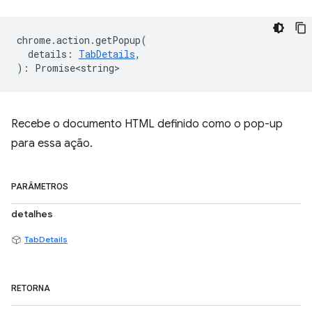
chrome
.
action
.
getPopup
(
details
:
TabDetails
,
)
:
Promise<string>
Recebe o documento HTML definido como o pop-up
para essa ação.
PARÂMETROS
detalhes
TabDetails
RETORNA