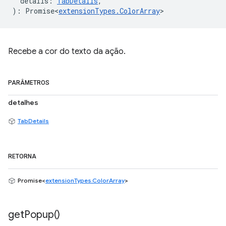
details
:
TabDetails
,
)
:
Promise<
extensionTypes
.
ColorArray
>
Recebe a cor do texto da ação.
PARÂMETROS
detalhes
TabDetails
RETORNA
Promise<
extensionTypes.ColorArray
>
get
Popup(
)