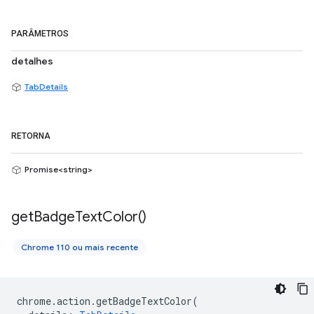
PARÂMETROS
detalhes
TabDetails
RETORNA
Promise<string>
get
Badge
Text
Color(
)
Chrome 110 ou mais recente
chrome
.
action
.
getBadgeTextColor
(