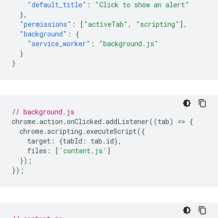
"default_title"
:
"Click to show an alert"
},
"permissions"
:
[
"activeTab"
,
"scripting"
],
"background"
:
{
"service_worker"
:
"background.js"
}
}
// background.js
chrome
.
action
.
onClicked
.
addListener
((
tab
)
=
>
{
chrome
.
scripting
.
executeScript
({
target
:
{
tabId
:
tab
.
id
},
files
:
[
'content.js'
]
});
});