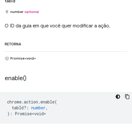
tabId
number
optional
O ID da guia em que você quer modificar a ação.
RETORNA
Promise<void>
enable(
)
chrome
.
action
.
enable
(
tabId?
:
number
,
)
:
Promise<void>