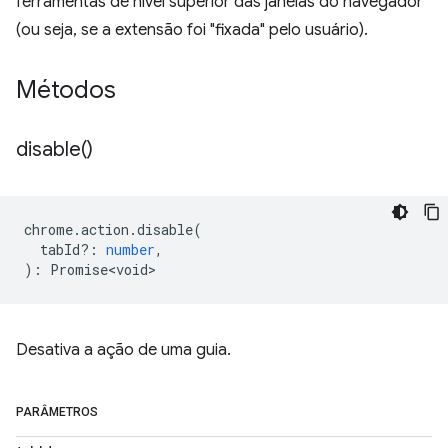
ferramentas de nível superior das janelas do navegador
(ou seja, se a extensão foi "fixada" pelo usuário).
Métodos
disable(
)
chrome
.
action
.
disable
(
tabId?
:
number
,
)
:
Promise<void>
Desativa a ação de uma guia.
PARÂMETROS