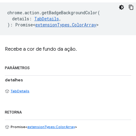
chrome
.
action
.
getBadgeBackgroundColor
(
details
:
TabDetails
,
)
:
Promise<
extensionTypes
.
ColorArray
>
Recebe a cor de fundo da ação.
PARÂMETROS
detalhes
TabDetails
RETORNA
Promise<
extensionTypes.ColorArray
>