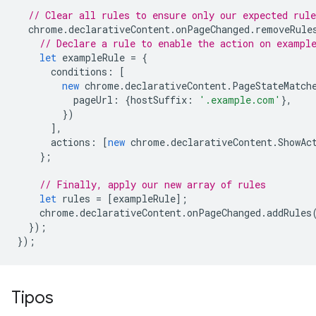
// Clear all rules to ensure only our expected rule
chrome
.
declarativeContent
.
onPageChanged
.
removeRule
// Declare a rule to enable the action on exampl
let
exampleRule
=
{
conditions
:
[
new
chrome
.
declarativeContent
.
PageStateMatch
pageUrl
:
{
hostSuffix
:
'.example.com'
},
})
],
actions
:
[
new
chrome
.
declarativeContent
.
ShowAc
};
// Finally, apply our new array of rules
let
rules
=
[
exampleRule
];
chrome
.
declarativeContent
.
onPageChanged
.
addRules
});
});
Tipos