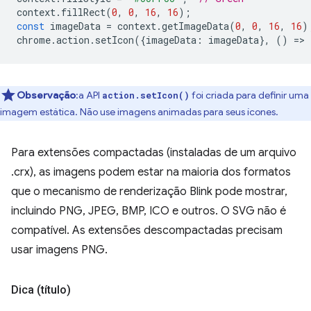
context
.
fillRect
(
0
,
0
,
16
,
16
);
const
imageData
=
context
.
getImageData
(
0
,
0
,
16
,
16
)
chrome
.
action
.
setIcon
({
imageData
:
imageData
},
()
=
>
Observação
:a API
foi criada para definir uma
action.setIcon()
imagem estática. Não use imagens animadas para seus ícones.
Para extensões compactadas (instaladas de um arquivo
.crx), as imagens podem estar na maioria dos formatos
que o mecanismo de renderização Blink pode mostrar,
incluindo PNG, JPEG, BMP, ICO e outros. O SVG não é
compatível. As extensões descompactadas precisam
usar imagens PNG.
Dica (título)