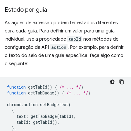
Estado por guia
As ações de extensão podem ter estados diferentes
para cada guia. Para definir um valor para uma guia
individual, use a propriedade
tabId
nos métodos de
configuração da API
action
. Por exemplo, para definir
o texto do selo de uma guia específica, faça algo como
o seguinte:
function
getTabId
()
{
/* ... */
}
function
getTabBadge
()
{
/* ... */
}
chrome
.
action
.
setBadgeText
(
{
text
:
getTabBadge
(
tabId
),
tabId
:
getTabId
(),
},