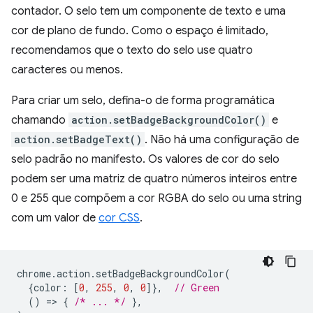
contador. O selo tem um componente de texto e uma
cor de plano de fundo. Como o espaço é limitado,
recomendamos que o texto do selo use quatro
caracteres ou menos.
Para criar um selo, defina-o de forma programática
chamando
action.setBadgeBackgroundColor()
e
action.setBadgeText()
. Não há uma configuração de
selo padrão no manifesto. Os valores de cor do selo
podem ser uma matriz de quatro números inteiros entre
0 e 255 que compõem a cor RGBA do selo ou uma string
com um valor de
cor CSS
.
chrome
.
action
.
setBadgeBackgroundColor
(
{
color
:
[
0
,
255
,
0
,
0
]},
// Green
()
=
>
{
/* ... */
},