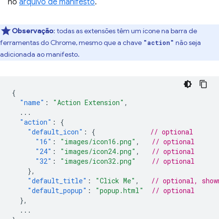
no
arquivo de manifesto
.
Observação
:
todas as extensões têm um ícone na barra de
ferramentas do Chrome, mesmo que a chave
não seja
"action"
adicionada ao manifesto.
{
"name"
:
"Action Extension"
,
...
"action"
:
{
"default_icon"
:
{
// optional
"16"
:
"images/icon16.png"
,
// optional
"24"
:
"images/icon24.png"
,
// optional
"32"
:
"images/icon32.png"
// optional
},
"default_title"
:
"Click Me"
,
// optional, show
"default_popup"
:
"popup.html"
// optional
},
...