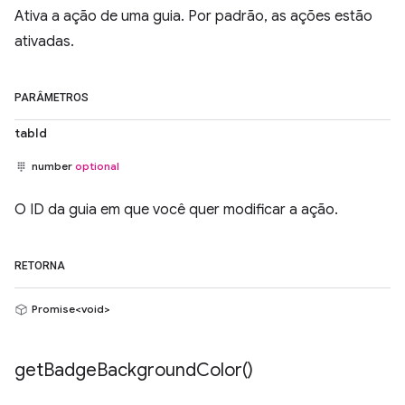
Ativa a ação de uma guia. Por padrão, as ações estão
ativadas.
PARÂMETROS
tabId
number
optional
O ID da guia em que você quer modificar a ação.
RETORNA
Promise<void>
get
Badge
Background
Color(
)