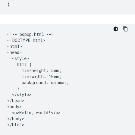
}
<!-- popup.html -->

<!DOCTYPE html>

<html>

<head>

  <style>

    html {

      min-height: 5em;

      min-width: 10em;

      background: salmon;

    }

  </style>

</head>

<body>

  <p>Hello, world!</p>

</body>
