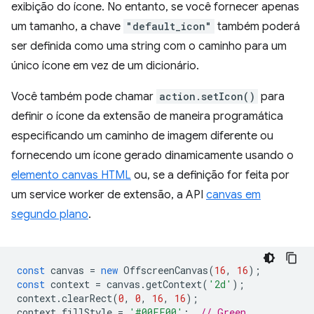
exibição do ícone. No entanto, se você fornecer apenas
um tamanho, a chave
"default_icon"
também poderá
ser definida como uma string com o caminho para um
único ícone em vez de um dicionário.
Você também pode chamar
action.setIcon()
para
definir o ícone da extensão de maneira programática
especificando um caminho de imagem diferente ou
fornecendo um ícone gerado dinamicamente usando o
elemento canvas HTML
ou, se a definição for feita por
um service worker de extensão, a API
canvas em
segundo plano
.
const
canvas
=
new
OffscreenCanvas
(
16
,
16
);
const
context
=
canvas
.
getContext
(
'2d'
);
context
.
clearRect
(
0
,
0
,
16
,
16
);
context
.
fillStyle
=
'#00FF00'
;
// Green