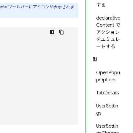
する
ome ツールバーにアイコンが表示されま
declarative
Content で
アクション
をエミュレ
ートする
型
OpenPopu
pOptions
TabDetails
UserSettin
gs
UserSettin