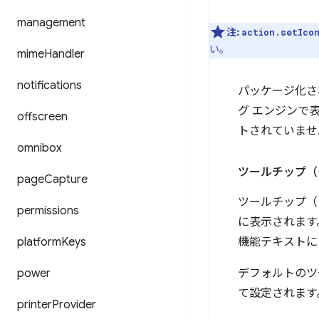
management
注:
action.setIco
い。
mime
Handler
notifications
パッケージ化され
グ エンジンで表
offscreen
トされていませ
omnibox
ツールチップ（
page
Capture
ツールチップ（
permissions
に表示されます
platform
Keys
機能テキストに
power
デフォルトのツ
て設定されます
printer
Provider