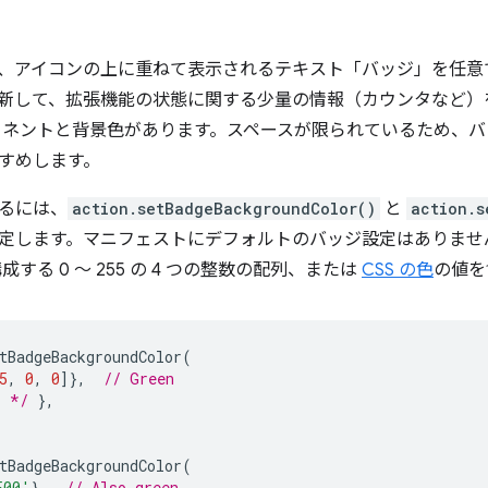
、アイコンの上に重ねて表示されるテキスト「バッジ」を任意
新して、拡張機能の状態に関する少量の情報（カウンタなど）
ーネントと背景色があります。スペースが限られているため、バッ
すめします。
るには、
action.setBadgeBackgroundColor()
と
action.s
定します。マニフェストにデフォルトのバッジ設定はありませ
構成する 0 ～ 255 の 4 つの整数の配列、または
CSS の色
の値を
tBadgeBackgroundColor
(
5
,
0
,
0
]},
// Green
. */
},
tBadgeBackgroundColor
(
F00'
},
// Also green