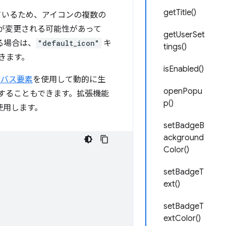
getTitle()
えているため、アイコンの複数の
が変更される可能性があって
getUserSet
る場合は、
"default_icon"
キ
tings()
きます。
isEnabled()
ンバス要素
を使用して動的に生
openPopu
することもできます。拡張機能
p()
を使用します。
setBadgeB
ackground
Color()
setBadgeT
ext()
setBadgeT
extColor()