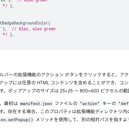
. */
},
tBadgeBackgroundColor
(
n'
},
// Also, also green
. */
},
ルバーの拡張機能のアクション ボタンをクリックすると、ア
アップには任意の HTML コンテンツを含めることができ、コ
。ポップアップのサイズは 25×25 ～ 800×600 ピクセル
は、最初は
manifest.json
ファイルの
"action"
キーの
"def
す。存在する場合、このプロパティは拡張機能ディレクトリ内
ion.setPopup()
メソッドを使用して、別の相対パスを指すよ