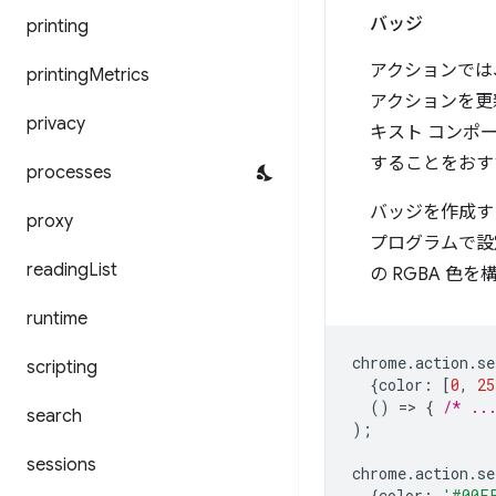
バッジ
printing
アクションでは
printing
Metrics
アクションを更
privacy
キスト コンポ
することをおす
processes
バッジを作成す
proxy
プログラムで設
reading
List
の RGBA 色を
runtime
chrome
.
action
.
se
scripting
{
color
:
[
0
,
25
()
=
>
{
/* ..
search
);
sessions
chrome
.
action
.
se
{
color
:
'#00F