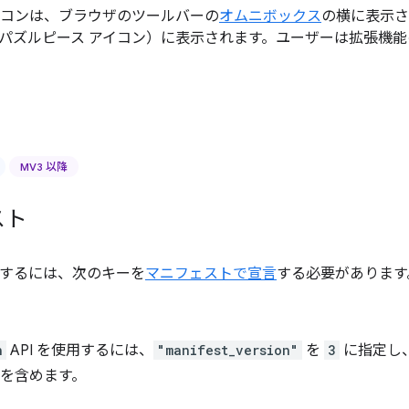
イコンは、ブラウザのツールバーの
オムニボックス
の横に表示さ
パズルピース アイコン）に表示されます。ユーザーは拡張機
MV3 以降
スト
使用するには、次のキーを
マニフェストで宣言
する必要があります
n
API を使用するには、
"manifest_version"
を
3
に指定し
を含めます。