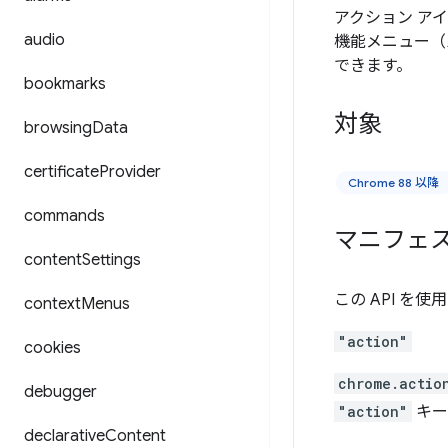
アクション ア
audio
機能メニュー（
できます。
bookmarks
対象
browsing
Data
certificate
Provider
Chrome 88 以降
commands
マニフェ
content
Settings
この API を
context
Menus
"action"
cookies
chrome.actio
debugger
"action"
キー
declarative
Content