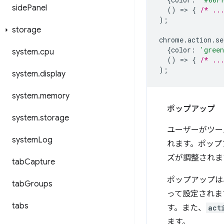
side
Panel
()
=
>
{
/* ..
);
storage
chrome
.
action
.
se
{
color
:
'gree
system
.
cpu
()
=
>
{
/* ..
);
system
.
display
system
.
memory
ポップアップ
system
.
storage
ユーザーがツー
system
Log
れます。ポップ
ズが調整されます
tab
Capture
ポップアップ
tab
Groups
って設定されま
tabs
す。また、
act
ます。