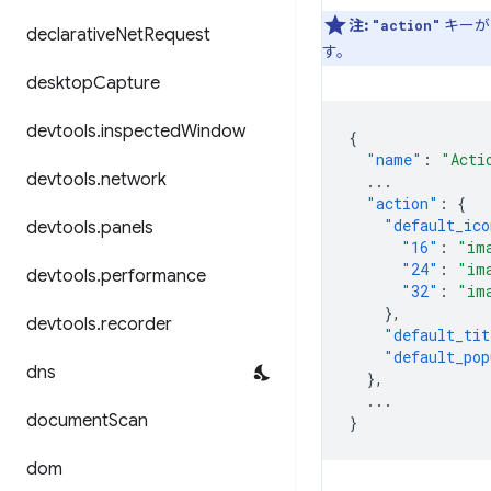
注:
キーが
"action"
declarative
Net
Request
す。
desktop
Capture
devtools
.
inspected
Window
{
"name"
:
"Acti
devtools
.
network
...
"action"
:
{
"default_ico
devtools
.
panels
"16"
:
"im
"24"
:
"im
devtools
.
performance
"32"
:
"im
},
devtools
.
recorder
"default_tit
"default_pop
dns
},
...
document
Scan
}
dom