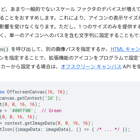
.2 倍など、あまり一般的でないスケール ファクタのデバイスが増
ることをおすすめします。これにより、アイコンの表示サイズ
影響を受けなくなります。ただし、1 つのサイズのみを提供す
く、単一のアイコンへのパスを含む文字列に設定することもで
on()
を呼び出して、別の画像パスを指定するか、
HTML キャ
ンを指定することで、拡張機能のアイコンをプログラムで設定
ーカーから設定する場合は、
オフスクリーン キャンバス
API 
ew
OffscreenCanvas
(
16
,
16
);
canvas
.
getContext
(
'2d'
);
t
(
0
,
0
,
16
,
16
);
e
=
'#00FF00'
;
// Green
(
0
,
0
,
16
,
16
);
=
context
.
getImageData
(
0
,
0
,
16
,
16
);
tIcon
({
imageData
:
imageData
},
()
=
>
{
/* ... */
});