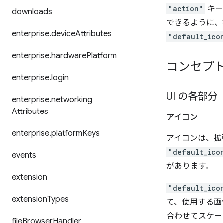
"action"
キー
downloads
できるように、
enterprise
.
device
Attributes
"default_ico
enterprise
.
hardware
Platform
コンセプ
enterprise
.
login
UI の各部分
enterprise
.
networking
Attributes
アイコン
enterprise
.
platform
Keys
アイコンは、拡
"default_ico
events
があります。
extension
"default_ico
extension
Types
て、使用する画
合わせてスケー
file
Browser
Handler