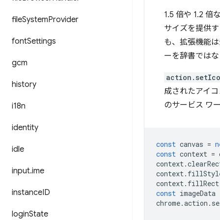
1.5 倍や 1
file
System
Provider
サイズを提供す
font
Settings
も、拡張機能は
ーを辞書ではな
gcm
action.setIc
history
成されたアイコ
のサービス ワ
i18n
identity
const
canvas
=
n
idle
const
context
=
context
.
clearRec
input
.
ime
context
.
fillStyl
context
.
fillRect
instance
ID
const
imageData
chrome
.
action
.
se
login
State