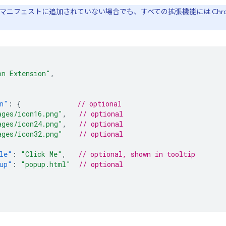
マニフェストに追加されていない場合でも、すべての拡張機能には Chr
on Extension"
,
n"
:
{
// optional
ages/icon16.png"
,
// optional
ages/icon24.png"
,
// optional
ages/icon32.png"
// optional
le"
:
"Click Me"
,
// optional, shown in tooltip
up"
:
"popup.html"
// optional