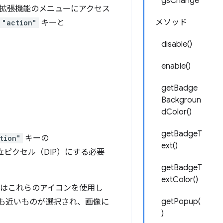
gsChange
拡張機能のメニューにアクセス
メソッド
"action"
キーと
disable()
enable()
getBadge
Backgroun
dColor()
getBadgeT
tion"
キーの
ext()
立ピクセル（DIP）にする必要
getBadgeT
extColor()
 はこれらのアイコンを使用し
getPopup(
も近いものが選択され、画像に
)
。