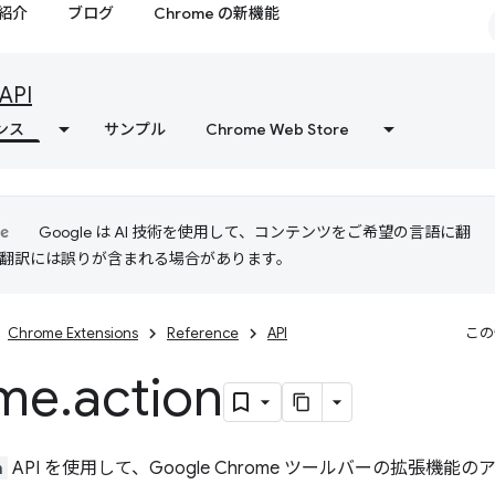
紹介
ブログ
Chrome の新機能
API
ンス
サンプル
Chrome Web Store
Google は AI 技術を使用して、コンテンツをご希望の言語に翻
I 翻訳には誤りが含まれる場合があります。
Chrome Extensions
Reference
API
この
me
.
action
n
API を使用して、Google Chrome ツールバーの拡張機