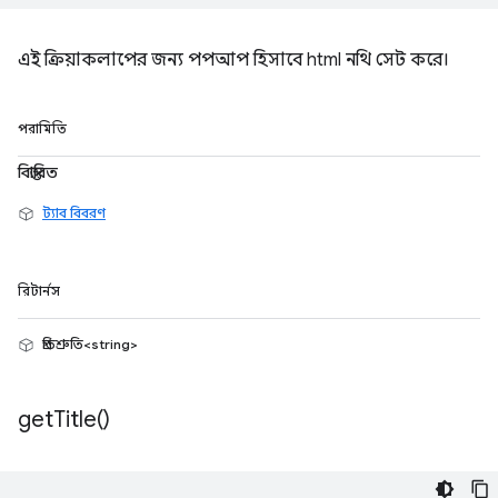
এই ক্রিয়াকলাপের জন্য পপআপ হিসাবে html নথি সেট করে।
পরামিতি
বিস্তারিত
ট্যাব বিবরণ
রিটার্নস
প্রতিশ্রুতি<string>
get
Title(
)