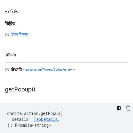
পরামিতি
বিস্তারিত
ট্যাব বিবরণ
রিটার্নস
প্রতিশ্রুতি<
extensionTypes.ColorArray
>
get
Popup(
)
chrome
.
action
.
getPopup
(
details
:
TabDetails
,
)
:
Promise<string>