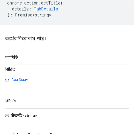
chrome
.
action
.
getTitle
(
details
:
TabDetails
,
)
:
Promise<string>
কর্মের শিরোনাম পায়।
পরামিতি
বিস্তারিত
ট্যাব বিবরণ
রিটার্নস
প্রতিশ্রুতি<string>