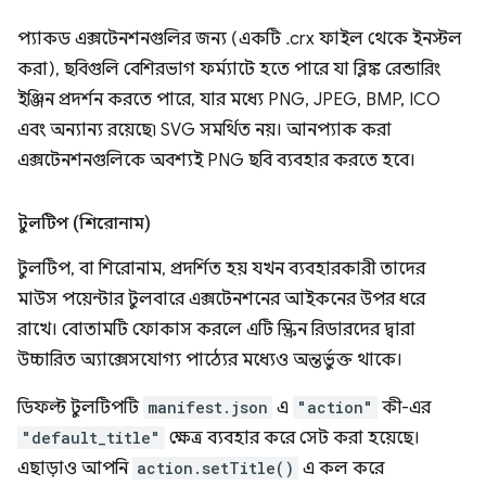
প্যাকড এক্সটেনশনগুলির জন্য (একটি .crx ফাইল থেকে ইনস্টল
করা), ছবিগুলি বেশিরভাগ ফর্ম্যাটে হতে পারে যা ব্লিঙ্ক রেন্ডারিং
ইঞ্জিন প্রদর্শন করতে পারে, যার মধ্যে PNG, JPEG, BMP, ICO
এবং অন্যান্য রয়েছে৷ SVG সমর্থিত নয়। আনপ্যাক করা
এক্সটেনশনগুলিকে অবশ্যই PNG ছবি ব্যবহার করতে হবে।
টুলটিপ (শিরোনাম)
টুলটিপ, বা শিরোনাম, প্রদর্শিত হয় যখন ব্যবহারকারী তাদের
মাউস পয়েন্টার টুলবারে এক্সটেনশনের আইকনের উপর ধরে
রাখে। বোতামটি ফোকাস করলে এটি স্ক্রিন রিডারদের দ্বারা
উচ্চারিত অ্যাক্সেসযোগ্য পাঠ্যের মধ্যেও অন্তর্ভুক্ত থাকে।
ডিফল্ট টুলটিপটি
manifest.json
এ
"action"
কী-এর
"default_title"
ক্ষেত্র ব্যবহার করে সেট করা হয়েছে।
এছাড়াও আপনি
action.setTitle()
এ কল করে