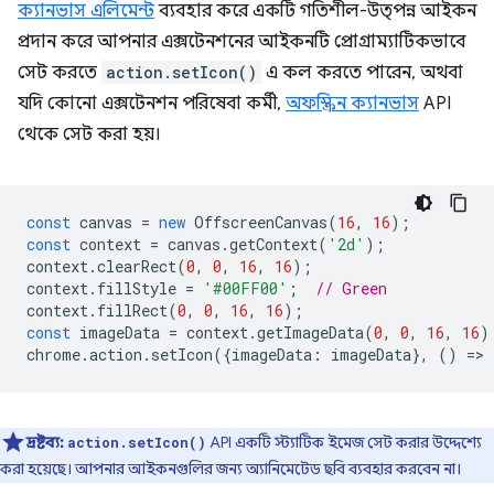
ক্যানভাস এলিমেন্ট
ব্যবহার করে একটি গতিশীল-উত্পন্ন আইকন
প্রদান করে আপনার এক্সটেনশনের আইকনটি প্রোগ্রাম্যাটিকভাবে
সেট করতে
action.setIcon()
এ কল করতে পারেন, অথবা
যদি কোনো এক্সটেনশন পরিষেবা কর্মী,
অফস্ক্রিন ক্যানভাস
API
থেকে সেট করা হয়।
const
canvas
=
new
OffscreenCanvas
(
16
,
16
);
const
context
=
canvas
.
getContext
(
'2d'
);
context
.
clearRect
(
0
,
0
,
16
,
16
);
context
.
fillStyle
=
'#00FF00'
;
// Green
context
.
fillRect
(
0
,
0
,
16
,
16
);
const
imageData
=
context
.
getImageData
(
0
,
0
,
16
,
16
)
chrome
.
action
.
setIcon
({
imageData
:
imageData
},
()
=
>
দ্রষ্টব্য:
API একটি স্ট্যাটিক ইমেজ সেট করার উদ্দেশ্যে
action.setIcon()
করা হয়েছে। আপনার আইকনগুলির জন্য অ্যানিমেটেড ছবি ব্যবহার করবেন না।