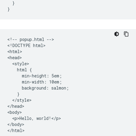
}
}
<!-- popup.html -->

<!DOCTYPE html>

<html>

<head>

  <style>

    html {

      min-height: 5em;

      min-width: 10em;

      background: salmon;

    }

  </style>

</head>

<body>

  <p>Hello, world!</p>

</body>
