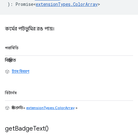
)
:
Promise<
extensionTypes
.
ColorArray
>
কর্মের পটভূমির রঙ পায়।
পরামিতি
বিস্তারিত
ট্যাব বিবরণ
রিটার্নস
প্রতিশ্রুতি<
extensionTypes.ColorArray
>
get
Badge
Text(
)