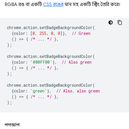
RGBA রঙ বা একটি
CSS রঙের
মান সহ একটি স্ট্রিং তৈরি করে।
chrome
.
action
.
setBadgeBackgroundColor
(
{
color
:
[
0
,
255
,
0
,
0
]},
// Green
()
=
>
{
/* ... */
},
);
chrome
.
action
.
setBadgeBackgroundColor
(
{
color
:
'#00FF00'
},
// Also green
()
=
>
{
/* ... */
},
);
chrome
.
action
.
setBadgeBackgroundColor
(
{
color
:
'green'
},
// Also, also green
()
=
>
{
/* ... */
},
);
পপআপ