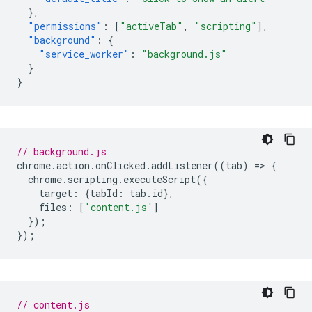
},
"permissions"
:
[
"activeTab"
,
"scripting"
],
"background"
:
{
"service_worker"
:
"background.js"
}
}
// background.js
chrome
.
action
.
onClicked
.
addListener
((
tab
)
=
>
{
chrome
.
scripting
.
executeScript
({
target
:
{
tabId
:
tab
.
id
},
files
:
[
'content.js'
]
});
});
// content.js