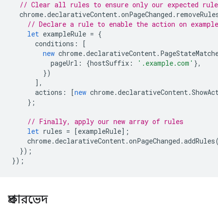
// Clear all rules to ensure only our expected rule
chrome
.
declarativeContent
.
onPageChanged
.
removeRule
// Declare a rule to enable the action on exampl
let
exampleRule
=
{
conditions
:
[
new
chrome
.
declarativeContent
.
PageStateMatch
pageUrl
:
{
hostSuffix
:
'.example.com'
},
})
],
actions
:
[
new
chrome
.
declarativeContent
.
ShowAc
};
// Finally, apply our new array of rules
let
rules
=
[
exampleRule
];
chrome
.
declarativeContent
.
onPageChanged
.
addRules
});
});
প্রকারভেদ