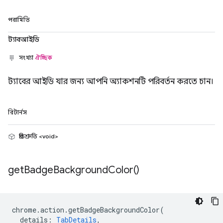
পরামিতি
ট্যাবআইডি
সংখ্যা
ঐচ্ছিক
ট্যাবের আইডি যার জন্য আপনি অ্যাকশনটি পরিবর্তন করতে চান।
রিটার্নস
প্রতিশ্রুতি <void>
get
Badge
Background
Color(
)
chrome
.
action
.
getBadgeBackgroundColor
(
details
:
TabDetails
,