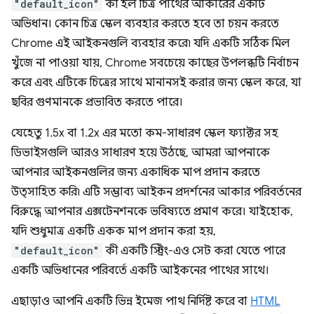
"default_icon"
কী হল চিত্র পাথের আকারের একটি
অভিধান। কোন চিত্র স্কেল ব্যবহার করতে হবে তা চয়ন করতে
Chrome এই আইকনগুলি ব্যবহার করে৷ যদি একটি সঠিক মিল
খুঁজে না পাওয়া যায়, Chrome সবচেয়ে কাছের উপলব্ধটি নির্বাচন
করে এবং এটিকে চিত্রের সাথে মানানসই করার জন্য স্কেল করে, যা
ছবির গুণমানকে প্রভাবিত করতে পারে।
যেহেতু 1.5x বা 1.2x এর মতো কম-সাধারণ স্কেল ফ্যাক্টর সহ
ডিভাইসগুলি আরও সাধারণ হয়ে উঠছে, আমরা আপনাকে
আপনার আইকনগুলির জন্য একাধিক মাপ প্রদান করতে
উত্সাহিত করি৷ এটি সম্ভাব্য আইকন প্রদর্শনের আকার পরিবর্তনের
বিরুদ্ধে আপনার এক্সটেনশনকে ভবিষ্যতে প্রমাণ করে। যাইহোক,
যদি শুধুমাত্র একটি একক মাপ প্রদান করা হয়,
"default_icon"
কী একটি স্ট্রিং-এও সেট করা যেতে পারে
একটি অভিধানের পরিবর্তে একটি আইকনের পাথের সাথে।
এছাড়াও আপনি একটি ভিন্ন ইমেজ পাথ নির্দিষ্ট করে বা
HTML