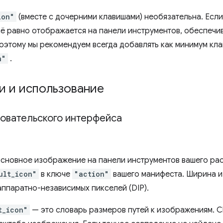
ion"
(вместе с дочерними клавишами) необязательна. Если 
ё равно отображается на панели инструментов, обеспечив
оэтому мы рекомендуем всегда добавлять как минимум кл
n"
.
и и использование
зовательского интерфейса
основное изображение на панели инструментов вашего ра
ult_icon"
в ключе
"action"
вашего манифеста. Ширина и
аппаратно-независимых пикселей (DIP).
t_icon"
— это словарь размеров путей к изображениям. C