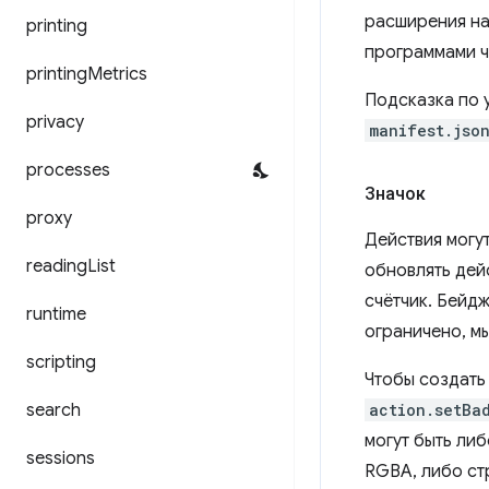
расширения на
printing
программами ч
printing
Metrics
Подсказка по 
privacy
manifest.jso
processes
Значок
proxy
Действия могу
reading
List
обновлять дей
счётчик. Бейд
runtime
ограничено, м
scripting
Чтобы создать
search
action.setBa
могут быть либ
sessions
RGBA, либо ст