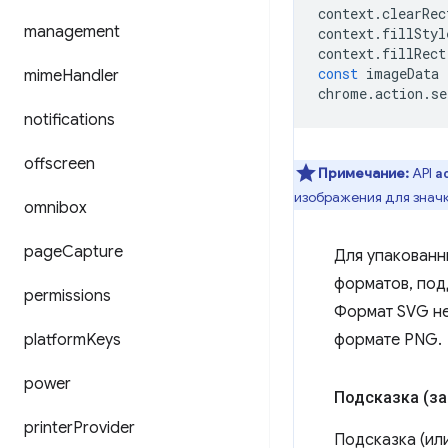
context
.
clearRec
management
context
.
fillStyl
context
.
fillRect
const
imageData
mime
Handler
chrome
.
action
.
se
notifications
offscreen
Примечание:
API
a
изображения для значк
omnibox
page
Capture
Для упакованн
форматов, под
permissions
Формат SVG не
platform
Keys
формате PNG.
power
Подсказка (за
printer
Provider
Подсказка (или