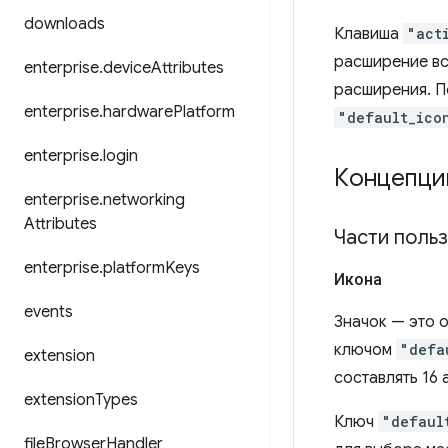
downloads
Клавиша
"act
расширение вс
enterprise
.
device
Attributes
расширения. П
enterprise
.
hardware
Platform
"default_ico
enterprise
.
login
Концепци
enterprise
.
networking
Attributes
Части поль
enterprise
.
platform
Keys
Икона
events
Значок — это 
ключом
"defa
extension
составлять 16 
extension
Types
Ключ
"defaul
file
Browser
Handler