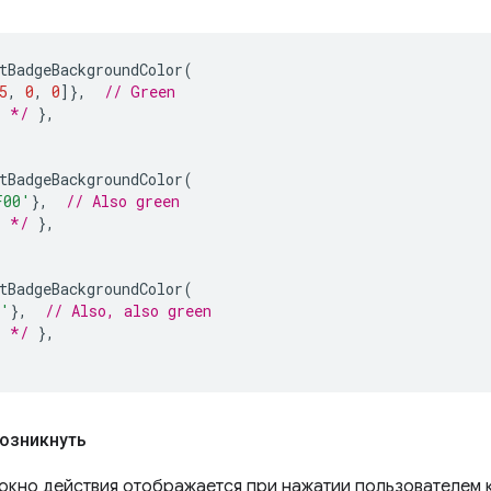
tBadgeBackgroundColor
(
5
,
0
,
0
]},
// Green
. */
},
tBadgeBackgroundColor
(
F00'
},
// Also green
. */
},
tBadgeBackgroundColor
(
n'
},
// Also, also green
. */
},
озникнуть
кно действия отображается при нажатии пользователем 