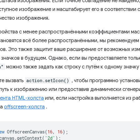
сштаба изображения. Если точное совпадение не найдено
тупное изображение и масштабирует его в соответствии 
ачество изображения.
ройства с менее распространёнными коэффициентами мас
 становятся всё более распространёнными, мы рекомендуем
ов. Это также защитит ваше расширение от возможных из
значков в будущем. Однако, если вы предоставляете толь
n"
можно также задать как строку с путём к одному значку
те вызвать
action.setIcon()
, чтобы программно установ
 путь к изображению или предоставив динамически сгенер
ента HTML-холста
или, если настройка выполняется из р
са
offscreen-холста
.
ew
OffscreenCanvas
(
16
,
16
);
canvas
.
getContext
(
'2d'
);