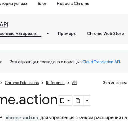
стории успеха
Блог
Новое в Chrome
API
вочные материалы
Примеры
Chrome Web Store
Эта страница переведена с помощью
Cloud Translation API
.
Chrome Extensions
Reference
API
Эта информац
me
.
action
PI
chrome.action
для управления значком расширения на