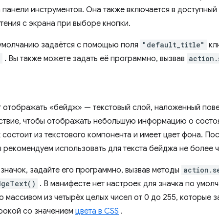
 панели инструментов. Она также включается в доступный 
тения с экрана при выборе кнопки.
умолчанию задаётся с помощью поля
"default_title"
кл
n
. Вы также можете задать её программно, вызвав
action.
т отображать «бейдж» — текстовый слой, наложенный пове
ствие, чтобы отображать небольшую информацию о состо
ж состоит из текстового компонента и имеет цвет фона. П
ы рекомендуем использовать для текста бейджа не более 
 значок, задайте его программно, вызвав методы
action.s
dgeText()
. В манифесте нет настроек для значка по умол
о массивом из четырёх целых чисел от 0 до 255, которые 
рокой со значением
цвета в CSS
.