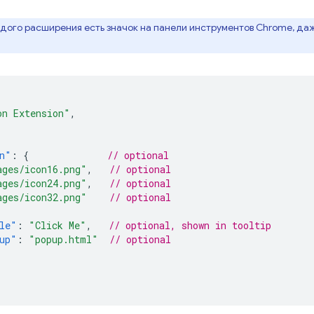
ждого расширения есть значок на панели инструментов Chrome, да
on Extension"
,
n"
:
{
// optional
ages/icon16.png"
,
// optional
ages/icon24.png"
,
// optional
ages/icon32.png"
// optional
le"
:
"Click Me"
,
// optional, shown in tooltip
up"
:
"popup.html"
// optional