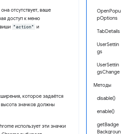
она отсутствует, ваше
OpenPopu
pOptions
ая доступ к меню
авиши
"action"
и
TabDetails
UserSettin
gs
UserSettin
gsChange
Методы
сширения, которое задаётся
disable()
 высота значков должны
enable()
getBadge
hrome использует эти значки
Backgroun