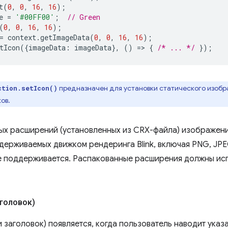
t
(
0
,
0
,
16
,
16
);
e
=
'#00FF00'
;
// Green
(
0
,
0
,
16
,
16
);
=
context
.
getImageData
(
0
,
0
,
16
,
16
);
tIcon
({
imageData
:
imageData
},
()
=
>
{
/* ... */
});
предназначен для установки статического изобр
ction.setIcon()
ов.
ых расширений (установленных из CRX-файла) изображени
держиваемых движком рендеринга Blink, включая PNG, JPEG
 поддерживается. Распакованные расширения должны ис
головок)
 заголовок) появляется, когда пользователь наводит указ