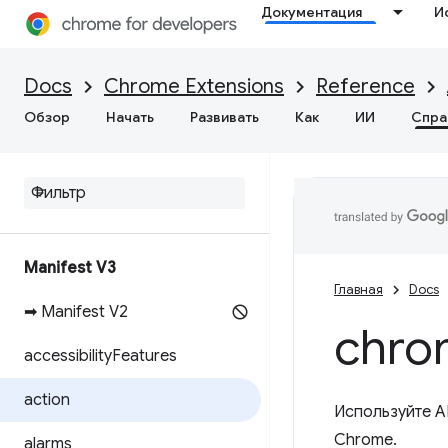
Документация
И
Docs
Chrome Extensions
Reference
Обзор
Начать
Развивать
Как
ИИ
Спра
Manifest V3
Главная
Docs
➡ Manifest V2
chro
accessibility
Features
action
Используйте A
Chrome.
alarms