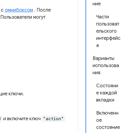
ние
 с
омнибоксом
. После
Части
 Пользователи могут
пользоват
ельского
интерфейс
а
Варианты
использова
ния
Состояни
е каждой
ие ключи.
вкладки
Включенн
3
и включите ключ
"action"
ое
состояние