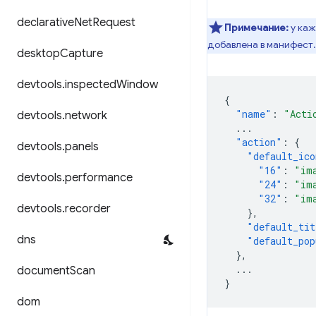
declarative
Net
Request
Примечание:
у ка
добавлена в манифест.
desktop
Capture
devtools
.
inspected
Window
{
"name"
:
"Acti
devtools
.
network
...
"action"
:
{
devtools
.
panels
"default_ico
"16"
:
"im
devtools
.
performance
"24"
:
"im
"32"
:
"im
devtools
.
recorder
},
"default_tit
dns
"default_pop
},
...
document
Scan
}
dom