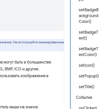
setBadgeB
ackground
Color()
setBadgeT
ext()
ажения. Не используйте анимированные
setBadgeT
extColor()
я могут быть в большинстве
setIcon()
, BMP, ICO и другие.
пользовать изображения в
setPopup()
setTitle()
События
атель мыши на значок
onClicked