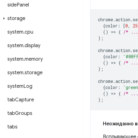
side
Panel
storage
chrome
.
action
.
se
{
color
:
[
0
,
25
system
.
cpu
()
=
>
{
/* ..
);
system
.
display
chrome
.
action
.
se
{
color
:
'#00F
system
.
memory
()
=
>
{
/* ..
);
system
.
storage
chrome
.
action
.
se
system
Log
{
color
:
'gree
()
=
>
{
/* ..
tab
Capture
);
tab
Groups
Неожиданно в
tabs
Всплывающее о