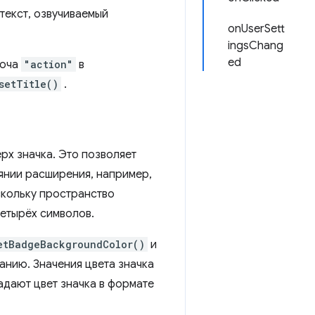
текст, озвучиваемый
onUserSett
ingsChang
ed
юча
"action"
в
setTitle()
.
рх значка. Это позволяет
янии расширения, например,
оскольку пространство
четырёх символов.
etBadgeBackgroundColor()
и
чанию. Значения цвета значка
задают цвет значка в формате