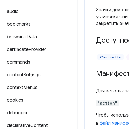
Значки действ
audio
установки они
закрепить зна
bookmarks
browsing
Data
Доступно
certificate
Provider
Chrome 88+
commands
Манифес
content
Settings
context
Menus
Для использов
cookies
"action"
debugger
Чтобы использ
в
файл манифе
declarative
Content