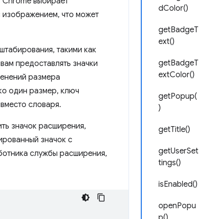
, Chrome выбирает
dColor()
с изображением, что может
getBadgeT
ext()
штабирования, такими как
getBadgeT
 вам предоставлять значки
extColor()
менений размера
ко один размер, ключ
getPopup(
 вместо словаря.
)
ить значок расширения,
getTitle()
ированный значок с
getUserSet
аботника службы расширения,
tings()
isEnabled()
openPopu
p()