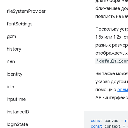
для выбора ма
ближайшее дос
file
System
Provider
повлиять на к
font
Settings
Поскольку уст
gcm
1,5x или 1,2x,
разных размер
history
отображаемых 
"default_ico
i18n
Вы также може
identity
указав другой
idle
помощью
элем
API-интерфей
input
.
ime
instance
ID
const
canvas
=
n
login
State
const
context
=