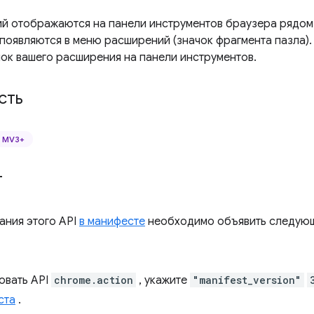
ий отображаются на панели инструментов браузера рядом
 появляются в меню расширений (значок фрагмента пазла).
чок вашего расширения на панели инструментов.
сть
MV3+
т
ания этого API
в манифесте
необходимо объявить следующ
овать API
chrome.action
, укажите
"manifest_version"
ста
.