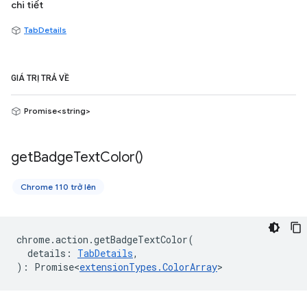
chi tiết
TabDetails
GIÁ TRỊ TRẢ VỀ
Promise<string>
get
Badge
Text
Color(
)
Chrome 110 trở lên
chrome
.
action
.
getBadgeTextColor
(
details
:
TabDetails
,
)
:
Promise<
extensionTypes
.
ColorArray
>