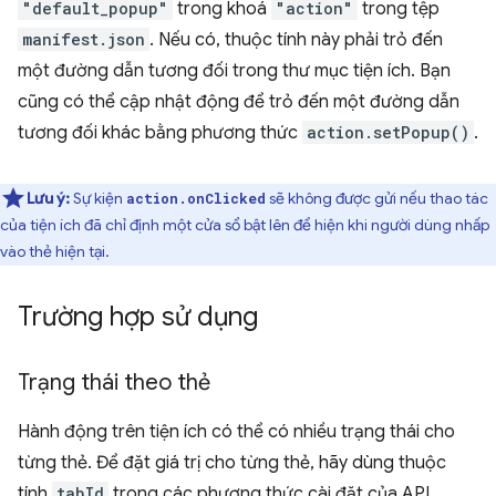
"default_popup"
trong khoá
"action"
trong tệp
manifest.json
. Nếu có, thuộc tính này phải trỏ đến
một đường dẫn tương đối trong thư mục tiện ích. Bạn
cũng có thể cập nhật động để trỏ đến một đường dẫn
tương đối khác bằng phương thức
action.setPopup()
.
Lưu ý:
Sự kiện
sẽ không được gửi nếu thao tác
action.onClicked
của tiện ích đã chỉ định một cửa sổ bật lên để hiện khi người dùng nhấp
vào thẻ hiện tại.
Trường hợp sử dụng
Trạng thái theo thẻ
Hành động trên tiện ích có thể có nhiều trạng thái cho
từng thẻ. Để đặt giá trị cho từng thẻ, hãy dùng thuộc
tính
tabId
trong các phương thức cài đặt của API