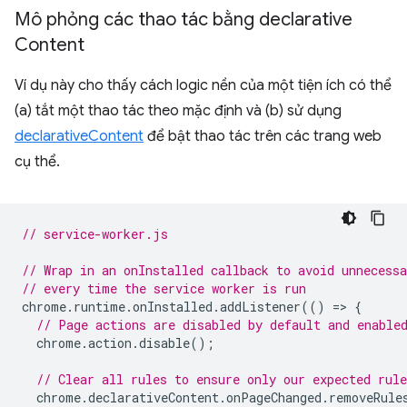
Mô phỏng các thao tác bằng declarative
Content
Ví dụ này cho thấy cách logic nền của một tiện ích có thể
(a) tắt một thao tác theo mặc định và (b) sử dụng
declarativeContent
để bật thao tác trên các trang web
cụ thể.
// service-worker.js
// Wrap in an onInstalled callback to avoid unnecessa
// every time the service worker is run
chrome
.
runtime
.
onInstalled
.
addListener
(()
=
>
{
// Page actions are disabled by default and enable
chrome
.
action
.
disable
();
// Clear all rules to ensure only our expected rule
chrome
.
declarativeContent
.
onPageChanged
.
removeRule