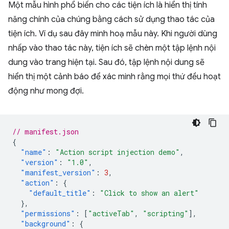
Một mẫu hình phổ biến cho các tiện ích là hiển thị tính
năng chính của chúng bằng cách sử dụng thao tác của
tiện ích. Ví dụ sau đây minh hoạ mẫu này. Khi người dùng
nhấp vào thao tác này, tiện ích sẽ chèn một tập lệnh nội
dung vào trang hiện tại. Sau đó, tập lệnh nội dung sẽ
hiển thị một cảnh báo để xác minh rằng mọi thứ đều hoạt
động như mong đợi.
// manifest.json
{
"name"
:
"Action script injection demo"
,
"version"
:
"1.0"
,
"manifest_version"
:
3
,
"action"
:
{
"default_title"
:
"Click to show an alert"
},
"permissions"
:
[
"activeTab"
,
"scripting"
],
"background"
:
{