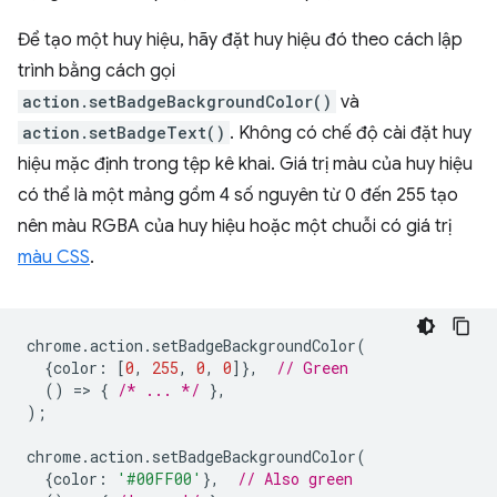
Để tạo một huy hiệu, hãy đặt huy hiệu đó theo cách lập
trình bằng cách gọi
action.setBadgeBackgroundColor()
và
action.setBadgeText()
. Không có chế độ cài đặt huy
hiệu mặc định trong tệp kê khai. Giá trị màu của huy hiệu
có thể là một mảng gồm 4 số nguyên từ 0 đến 255 tạo
nên màu RGBA của huy hiệu hoặc một chuỗi có giá trị
màu CSS
.
chrome
.
action
.
setBadgeBackgroundColor
(
{
color
:
[
0
,
255
,
0
,
0
]},
// Green
()
=
>
{
/* ... */
},
);
chrome
.
action
.
setBadgeBackgroundColor
(
{
color
:
'#00FF00'
},
// Also green