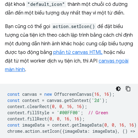
đặt khoá
"default_icon"
thành một chuỗi có đường
dẫn đến một biểu tượng duy nhất thay vì một từ điển.
Bạn cũng có thể gọi
action.setIcon()
để đặt biểu
tượng của tiện ích theo cách lập trình bằng cách chỉ định
một đường dẫn hình ảnh khác hoặc cung cấp biểu tượng
được tạo động bằng
phần tử canvas HTML
hoặc nếu
đặt từ một worker dịch vụ tiện ích, thì API
canvas ngoài
màn hình
.
const
canvas
=
new
OffscreenCanvas
(
16
,
16
);
const
context
=
canvas
.
getContext
(
'2d'
);
context
.
clearRect
(
0
,
0
,
16
,
16
);
context
.
fillStyle
=
'#00FF00'
;
// Green
context
.
fillRect
(
0
,
0
,
16
,
16
);
const
imageData
=
context
.
getImageData
(
0
,
0
,
16
,
16
)
chrome
.
action
.
setIcon
({
imageData
:
imageData
},
()
=
>