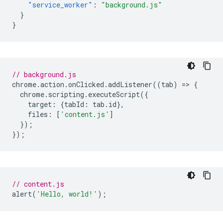
"service_worker"
:
"background.js"
}
}
// background.js
chrome
.
action
.
onClicked
.
addListener
((
tab
)
=
>
{
chrome
.
scripting
.
executeScript
({
target
:
{
tabId
:
tab
.
id
},
files
:
[
'content.js'
]
});
});
// content.js
alert
(
'Hello, world!'
);