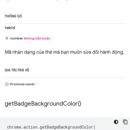
THÔNG SỐ
tabId
number
không bắt buộc
Mã nhận dạng của thẻ mà bạn muốn sửa đổi hành động.
GIÁ TRỊ TRẢ VỀ
Promise<void>
get
Badge
Background
Color(
)
chrome
.
action
.
getBadgeBackgroundColor
(