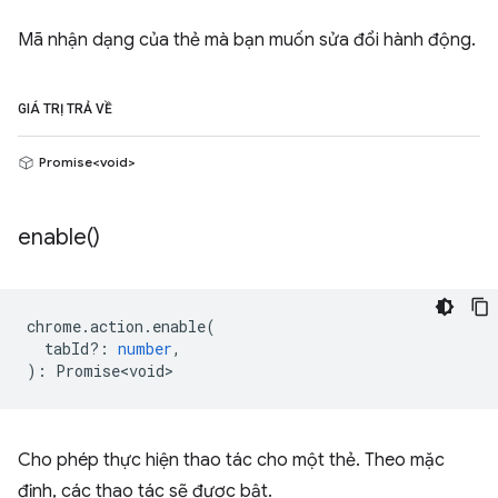
Mã nhận dạng của thẻ mà bạn muốn sửa đổi hành động.
GIÁ TRỊ TRẢ VỀ
Promise<void>
enable(
)
chrome
.
action
.
enable
(
tabId?
:
number
,
)
:
Promise<void>
Cho phép thực hiện thao tác cho một thẻ. Theo mặc
định, các thao tác sẽ được bật.