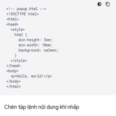
<!-- popup.html -->

<!DOCTYPE html>

<html>

<head>

  <style>

    html {

      min-height: 5em;

      min-width: 10em;

      background: salmon;

    }

  </style>

</head>

<body>

  <p>Hello, world!</p>

</body>

Chèn tập lệnh nội dung khi nhấp