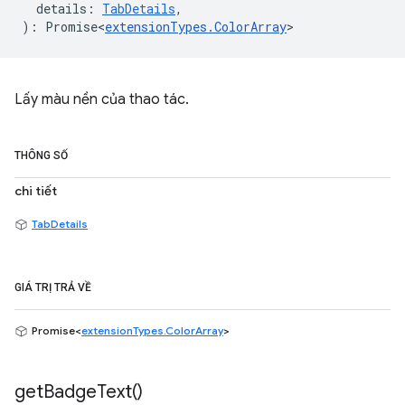
details
:
TabDetails
,
)
:
Promise<
extensionTypes
.
ColorArray
>
Lấy màu nền của thao tác.
THÔNG SỐ
chi tiết
TabDetails
GIÁ TRỊ TRẢ VỀ
Promise<
extensionTypes.ColorArray
>
get
Badge
Text(
)