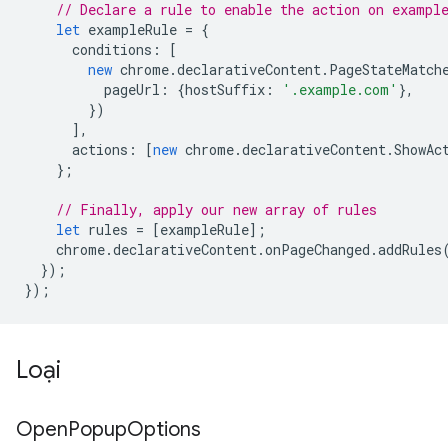
// Declare a rule to enable the action on exampl
let
exampleRule
=
{
conditions
:
[
new
chrome
.
declarativeContent
.
PageStateMatch
pageUrl
:
{
hostSuffix
:
'.example.com'
},
})
],
actions
:
[
new
chrome
.
declarativeContent
.
ShowAc
};
// Finally, apply our new array of rules
let
rules
=
[
exampleRule
];
chrome
.
declarativeContent
.
onPageChanged
.
addRules
});
});
Loại
Open
Popup
Options