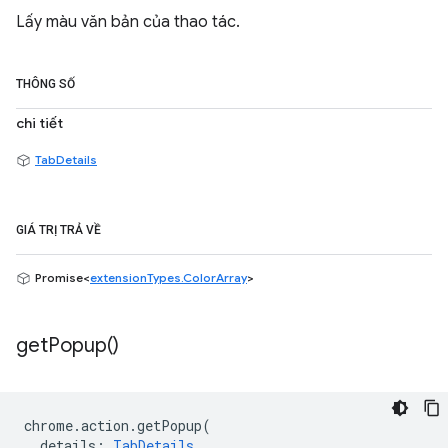
Lấy màu văn bản của thao tác.
THÔNG SỐ
chi tiết
TabDetails
GIÁ TRỊ TRẢ VỀ
Promise<
extensionTypes.ColorArray
>
get
Popup(
)
chrome
.
action
.
getPopup
(
details
:
TabDetails
,