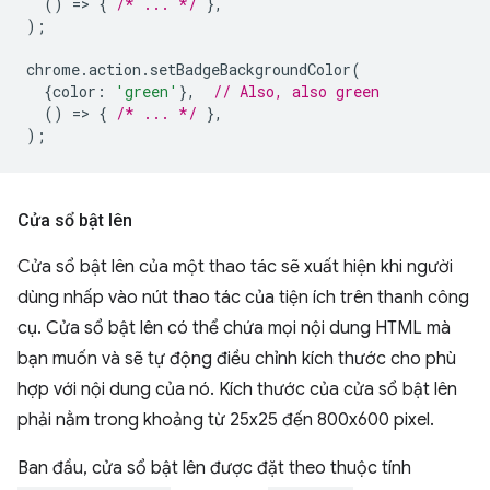
()
=
>
{
/* ... */
},
);
chrome
.
action
.
setBadgeBackgroundColor
(
{
color
:
'green'
},
// Also, also green
()
=
>
{
/* ... */
},
);
Cửa sổ bật lên
Cửa sổ bật lên của một thao tác sẽ xuất hiện khi người
dùng nhấp vào nút thao tác của tiện ích trên thanh công
cụ. Cửa sổ bật lên có thể chứa mọi nội dung HTML mà
bạn muốn và sẽ tự động điều chỉnh kích thước cho phù
hợp với nội dung của nó. Kích thước của cửa sổ bật lên
phải nằm trong khoảng từ 25x25 đến 800x600 pixel.
Ban đầu, cửa sổ bật lên được đặt theo thuộc tính