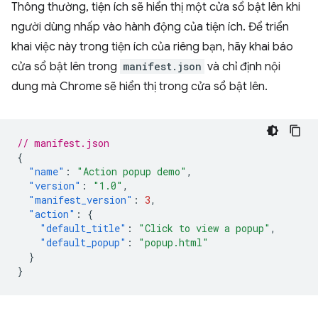
Thông thường, tiện ích sẽ hiển thị một cửa sổ bật lên khi
người dùng nhấp vào hành động của tiện ích. Để triển
khai việc này trong tiện ích của riêng bạn, hãy khai báo
cửa sổ bật lên trong
manifest.json
và chỉ định nội
dung mà Chrome sẽ hiển thị trong cửa sổ bật lên.
// manifest.json
{
"name"
:
"Action popup demo"
,
"version"
:
"1.0"
,
"manifest_version"
:
3
,
"action"
:
{
"default_title"
:
"Click to view a popup"
,
"default_popup"
:
"popup.html"
}
}