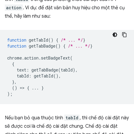
action
. Ví dụ: để đặt văn bản huy hiệu cho một thẻ cụ
thể, hãy làm như sau:
function
getTabId
()
{
/* ... */
}
function
getTabBadge
()
{
/* ... */
}
chrome
.
action
.
setBadgeText
(
{
text
:
getTabBadge
(
tabId
),
tabId
:
getTabId
(),
},
()
=
>
{
...
}
);
Nếu bạn bỏ qua thuộc tính
tabId
, thì chế độ cài đặt này
sẽ được coi là chế độ cài đặt chung. Chế độ cài đặt