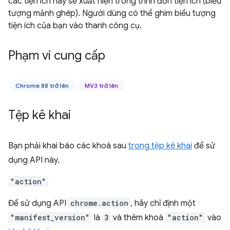
các tiện ích này sẽ xuất hiện trong trình đơn tiện ích (biểu
tượng mảnh ghép). Người dùng có thể ghim biểu tượng
tiện ích của bạn vào thanh công cụ.
Phạm vi cung cấp
Chrome 88 trở lên
MV3 trở lên
Tệp kê khai
Bạn phải khai báo các khoá sau
trong tệp kê khai
để sử
dụng API này.
"action"
Để sử dụng API
chrome.action
, hãy chỉ định một
"manifest_version"
là
3
và thêm khoá
"action"
vào