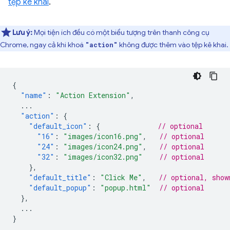
tệp kê khai
.
Lưu ý:
Mọi tiện ích đều có một biểu tượng trên thanh công cụ
Chrome, ngay cả khi khoá
không được thêm vào tệp kê khai.
"action"
{
"name"
:
"Action Extension"
,
...
"action"
:
{
"default_icon"
:
{
// optional
"16"
:
"images/icon16.png"
,
// optional
"24"
:
"images/icon24.png"
,
// optional
"32"
:
"images/icon32.png"
// optional
},
"default_title"
:
"Click Me"
,
// optional, show
"default_popup"
:
"popup.html"
// optional
},
...
}