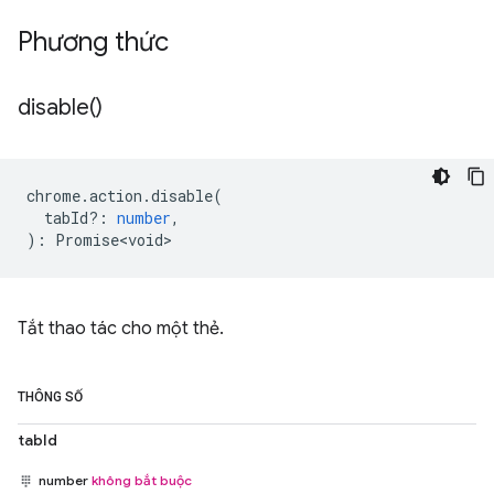
Phương thức
disable(
)
chrome
.
action
.
disable
(
tabId?
:
number
,
)
:
Promise<void>
Tắt thao tác cho một thẻ.
THÔNG SỐ
tabId
number
không bắt buộc