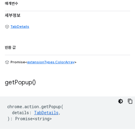
매개변수
세부정보
TabDetails
반환 값
Promise<
extensionTypes.ColorArray
>
get
Popup(
)
chrome
.
action
.
getPopup
(
details
:
TabDetails
,
)
:
Promise<string>