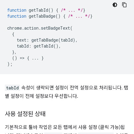
function
getTabId
()
{
/* ... */
}
function
getTabBadge
()
{
/* ... */
}
chrome
.
action
.
setBadgeText
(
{
text
:
getTabBadge
(
tabId
),
tabId
:
getTabId
(),
},
()
=
>
{
...
}
);
tabId
속성이 생략되면 설정이 전역 설정으로 처리됩니다. 탭
별 설정이 전체 설정보다 우선합니다.
사용 설정된 상태
기본적으로 툴바 작업은 모든 탭에서 사용 설정 (클릭 가능)됩