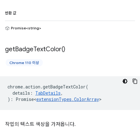
반환 값
Promise<string>
get
Badge
Text
Color(
)
Chrome 110 이상
chrome
.
action
.
getBadgeTextColor
(
details
:
TabDetails
,
)
:
Promise<
extensionTypes
.
ColorArray
>
작업의 텍스트 색상을 가져옵니다.