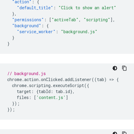
"action"
:
{
"default_title"
:
"Click to show an alert"
},
"permissions"
:
[
"activeTab"
,
"scripting"
],
"background"
:
{
"service_worker"
:
"background.js"
}
}
// background.js
chrome
.
action
.
onClicked
.
addListener
((
tab
)
=
>
{
chrome
.
scripting
.
executeScript
({
target
:
{
tabId
:
tab
.
id
},
files
:
[
'content.js'
]
});
});