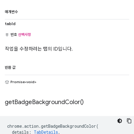
매개변수
tabId
번호
선택사항
작업을 수정하려는 탭의 ID입니다.
반환 값
Promise<void>
get
Badge
Background
Color(
)
chrome
.
action
.
getBadgeBackgroundColor
(
details
:
TabDetails
,