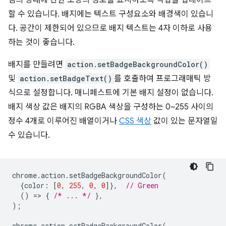
램의 상태에 관한 소량의 정보를 표시하도록 작업을 업데이트
할 수 있습니다. 배지에는 텍스트 구성요소와 배경색이 있습니
다. 공간이 제한되어 있으므로 배지 텍스트는 4자 이하로 사용
하는 것이 좋습니다.
배지를 만들려면
action.setBadgeBackgroundColor()
및
action.setBadgeText()
를 호출하여 프로그래매틱 방
식으로 설정합니다. 매니페스트에 기본 배지 설정이 없습니다.
배지 색상 값은 배지의 RGBA 색상을 구성하는 0~255 사이의
정수 4개로 이루어진 배열이거나
CSS 색상
값이 있는 문자열일
수 있습니다.
chrome
.
action
.
setBadgeBackgroundColor
(
{
color
:
[
0
,
255
,
0
,
0
]},
// Green
()
=
>
{
/* ... */
},
);
chrome
.
action
.
setBadgeBackgroundColor
(