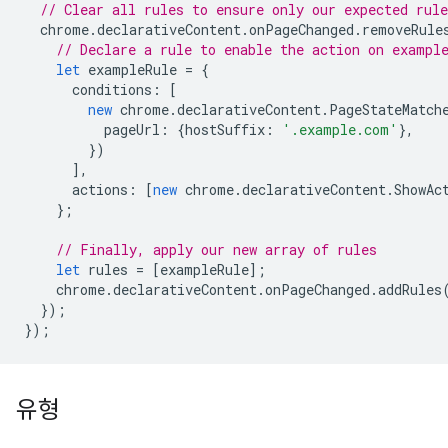
// Clear all rules to ensure only our expected rule
chrome
.
declarativeContent
.
onPageChanged
.
removeRule
// Declare a rule to enable the action on exampl
let
exampleRule
=
{
conditions
:
[
new
chrome
.
declarativeContent
.
PageStateMatch
pageUrl
:
{
hostSuffix
:
'.example.com'
},
})
],
actions
:
[
new
chrome
.
declarativeContent
.
ShowAc
};
// Finally, apply our new array of rules
let
rules
=
[
exampleRule
];
chrome
.
declarativeContent
.
onPageChanged
.
addRules
});
});
유형