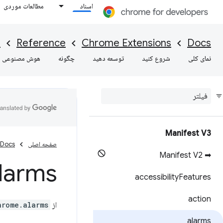
اسناد
مطالعات موردی
I
Reference
Chrome Extensions
Docs
نمای کلی
شروع کنید
توسعه دهید
چگونه
هوش مصنوعی
Manifest V3
صفحه اصلی
Docs
➡ Manifest V2
larms
accessibility
Features
action
از API
hrome.alarms
alarms