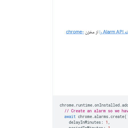
Alarm را
از مخزن
chrome-
chrome
.
runtime
.
onInstalled
.
ad
// Create an alarm so we ha
await
chrome
.
alarms
.
create
(
delayInMinutes
:
1
,
periodInMinutes
:
1
,