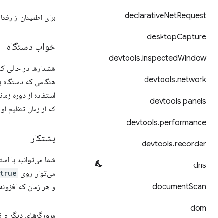
declarative
Net
Request
برای اطمینان از رفتار قابل
desktop
Capture
خواب دستگاه
devtools
.
inspected
Window
هشدارها در حالی که 
devtools
.
network
هنگامی که دستگاه ب
استفاده از دوره زما
devtools
.
panels
که از زمان تنظیم او
devtools
.
performance
پشتکار
devtools
.
recorder
شما می‌توانید با است
dns
می‌توان روی
true
Scan
document
و هر زمان که افزونه
dom
مرورگرهای دیگر و ن