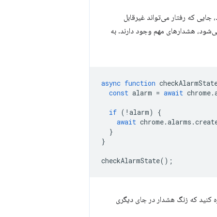
Chro پشتیبانی نمی‌شود، جایی که رفتار می‌تواند غیرقابل
مئن شوید که هر بار که service worker شما راه‌اندازی می‌شود، هشدارهای مهم وجود دارند. به
async
function
checkAlarmStat
const
alarm
=
await
chrome
.
if
(
!
alarm
)
{
await
chrome
.
alarms
.
creat
}
}
checkAlarmState
();
ه کنید که زنگ هشدار در جای دیگری