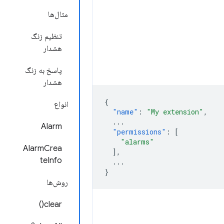
مثال‌ها
تنظیم زنگ
هشدار
پاسخ به زنگ
هشدار
{
انواع
"name"
:
"My extension"
,
...
Alarm
"permissions"
:
[
"alarms"
AlarmCrea
],
teInfo
...
}
روش‌ها
clear()