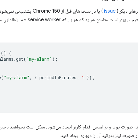
رهای دیگر (
issue
) یا در نسخه‌های قبل از me 150
پیش‌بینی باشد. در نتیجه، بهتر است مط
e
()
{
alarms
.
get
(
"my-alarm"
);
e
(
"my-alarm"
,
{
periodInMinutes
:
1
});
به صورت پویا و بر اساس اقدام کاربر ایجاد می‌شود، ممکن است بخواهید ذخیر
صورت نیاز بتوانید آن را دوباره ایجاد کنید.