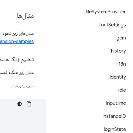
file
System
Provider
مثال‌ها
font
Settings
مثال‌های زیر نحوه اس
gcm
tension-samples
history
تنظیم زنگ هشدا
i18n
مثال زیر هنگام نصب
identity
سرویس-ورکر.js:
idle
input
.
ime
instance
ID
login
State