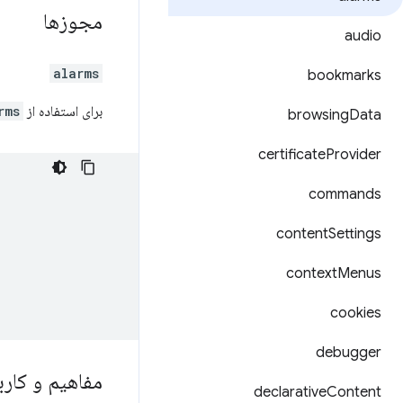
مجوزها
audio
alarms
bookmarks
برای استفاده از API
rms
browsing
Data
certificate
Provider
commands
content
Settings
context
Menus
cookies
debugger
مفاهیم و کارب
declarative
Content