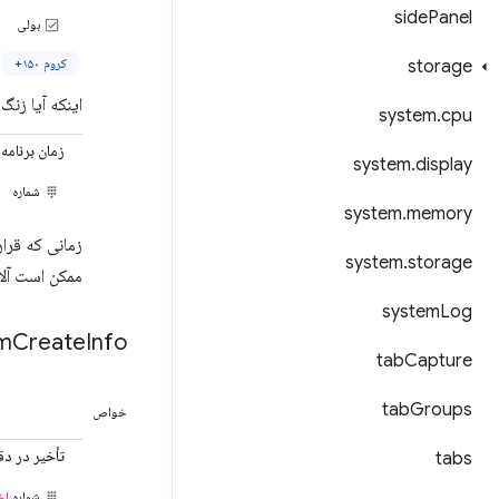
side
Panel
بولی
کروم ۱۵۰+
storage
اینکه آیا زنگ
system
.
cpu
زمان برنامه
system
.
display
شماره
system
.
memory
زمانی که قرار
system
.
storage
ممکن است آلار
system
Log
rm
Create
Info
tab
Capture
tab
Groups
خواص
تأخیر در دق
tabs
شماره
اخ