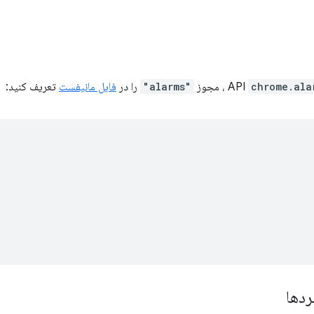
chrome.ala
، مجوز
"alarms"
را در
فایل مانیفست
تعریف کنید:
ردها