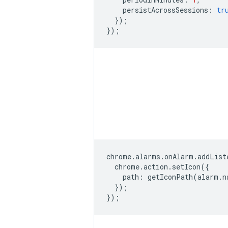
persistAcrossSessions
:
tr
});
});
chrome
.
alarms
.
onAlarm
.
addList
chrome
.
action
.
setIcon
({
path
:
getIconPath
(
alarm
.
n
});
});