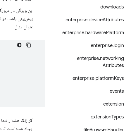
downloads
این ویژگی در مرورگ
enterprise
.
device
Attributes
عنوان مثال:
enterprise
.
hardware
Platform
enterprise
.
login
enterprise
.
networking
Attributes
enterprise
.
platform
Keys
events
extension
extension
Types
اگر زنگ هشدار شما 
ایجاد شده است تا در 
file
Browser
Handler