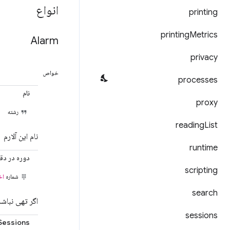
انواع
printing
printing
Metrics
Alarm
privacy
خواص
processes
نام
proxy
رشته
reading
List
نام این آلارم
runtime
دوره در دقی
scripting
شماره
اخ
search
اگر تهی نباشد
sessions
Sessions