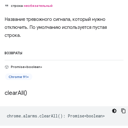
строка
необязательный
Название тревожного сигнала, который нужно
отключить. По умолчанию используется пустая
строка.
ВОЗВРАТЫ
Promise<boolean>
Chrome 91+
clear
All(
)
chrome
.
alarms
.
clearAll
()
:
Promise<boolean>