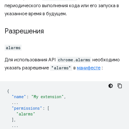
периодического выполнения кода или его запуска в
указанное время в будущем.
Разрешения
alarms
Для использования API
chrome.alarms
необходимо
указать разрешение
"alarms"
в
манифесте
:
{
"name"
:
"My extension"
,
...
"permissions"
:
[
"alarms"
],
...