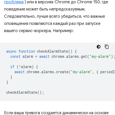
проблема
) или в версиях Chrome до Chrome 150, где
поведение может быть непредсказуемым.
Следовательно, лучше всего убедиться, что важные
оповещения появляются каждый раз при запуске
вашего сервис-воркера. Например:
async
function
checkAlarmState
()
{
const
alarm
=
await
chrome
.
alarms
.
get
(
"my-alarm"
)
if
(
!
alarm
)
{
await
chrome
.
alarms
.
create
(
"my-alarm"
,
{
periodI
}
}
checkAlarmState
();
Если ваша тревога создается динамически на основе