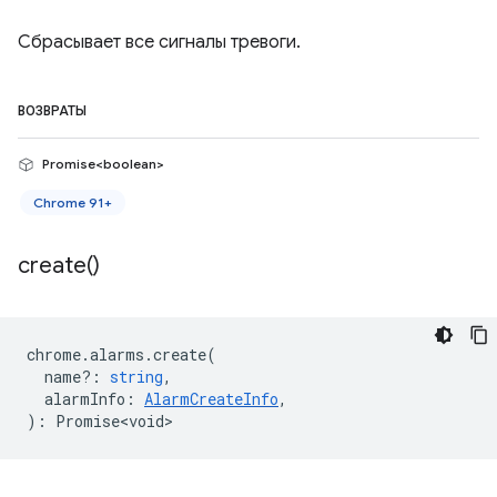
Сбрасывает все сигналы тревоги.
ВОЗВРАТЫ
Promise<boolean>
Chrome 91+
create(
)
chrome
.
alarms
.
create
(
name?
:
string
,
alarmInfo
:
AlarmCreateInfo
,
)
:
Promise<void>