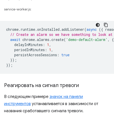
service-worker.js:
chrome
.
runtime
.
onInstalled
.
addListener
(
async
({
reas
// Create an alarm so we have something to look at
await
chrome
.
alarms
.
create
(
'demo-default-alarm'
,
{
delayInMinutes
:
1
,
periodInMinutes
:
1
,
persistAcrossSessions
:
true
});
});
Реагировать на сигнал тревоги
В следующем примере
значок на панели
инструментов
устанавливается в зависимости от
названия сработавшего сигнала тревоги.