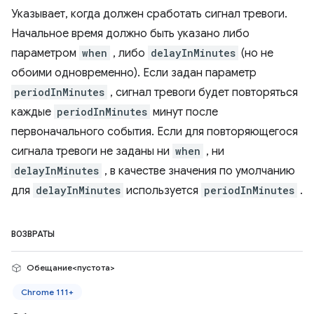
Указывает, когда должен сработать сигнал тревоги.
Начальное время должно быть указано либо
параметром
when
, либо
delayInMinutes
(но не
обоими одновременно). Если задан параметр
periodInMinutes
, сигнал тревоги будет повторяться
каждые
periodInMinutes
минут после
первоначального события. Если для повторяющегося
сигнала тревоги не заданы ни
when
, ни
delayInMinutes
, в качестве значения по умолчанию
для
delayInMinutes
используется
periodInMinutes
.
ВОЗВРАТЫ
Обещание<пустота>
Chrome 111+