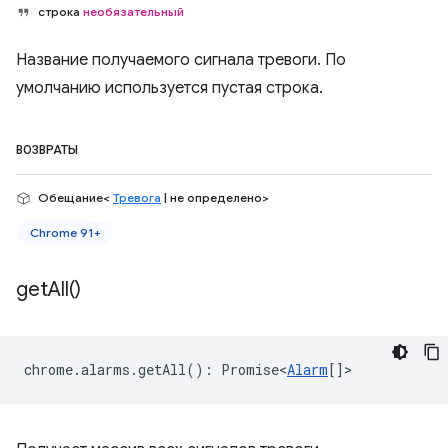
строка
необязательный
Название получаемого сигнала тревоги. По
умолчанию используется пустая строка.
ВОЗВРАТЫ
Обещание<
Тревога
| не определено>
Chrome 91+
get
All(
)
chrome
.
alarms
.
getAll
()
:
Promise<
Alarm
[]
>