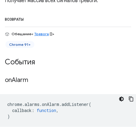
Получает массив всех сигналов тревоги.
ВОЗВРАТЫ
Обещание<
Тревога
[]>
Chrome 91+
События
on
Alarm
chrome
.
alarms
.
onAlarm
.
addListener
(
callback
:
function
,
)