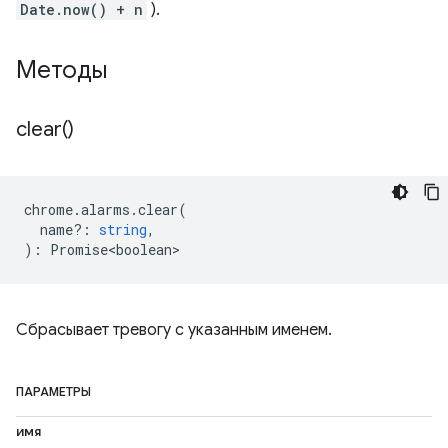
Date.now() + n
).
Методы
clear(
)
chrome
.
alarms
.
clear
(
name?
:
string
,
)
:
Promise<boolean>
Сбрасывает тревогу с указанным именем.
ПАРАМЕТРЫ
имя