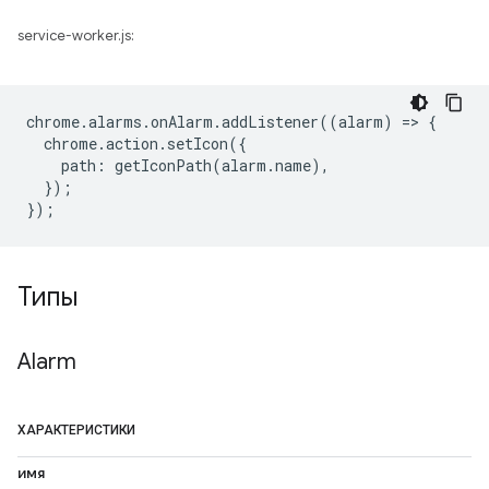
service-worker.js:
chrome
.
alarms
.
onAlarm
.
addListener
((
alarm
)
=
>
{
chrome
.
action
.
setIcon
({
path
:
getIconPath
(
alarm
.
name
),
});
});
Типы
Alarm
ХАРАКТЕРИСТИКИ
имя