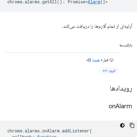
chrome
.
alarms
.
getAll
()
:
Promise<
Alarm
[]
>
آرایه‌ای از تمام آلارم‌ها را دریافت می‌کند.
بازگشت‌ها
قول<
هشدار
[]>
کروم ۹۱+
رویدادها
on
Alarm
chrome
.
alarms
.
onAlarm
.
addListener
(
callback
:
function
,