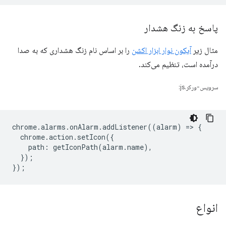
پاسخ به زنگ هشدار
مثال زیر
آیکون نوار ابزار اکشن
را بر اساس نام زنگ هشداری که به صدا
درآمده است، تنظیم می‌کند.
سرویس-ورکر.js:
chrome
.
alarms
.
onAlarm
.
addListener
((
alarm
)
=
>
{
chrome
.
action
.
setIcon
({
path
:
getIconPath
(
alarm
.
name
),
});
});
انواع