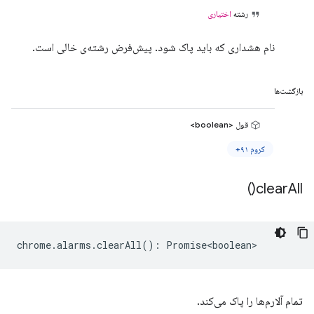
رشته
اختیاری
نام هشداری که باید پاک شود. پیش‌فرض رشته‌ی خالی است.
بازگشت‌ها
قول <boolean>
کروم ۹۱+
)
clear
All(
chrome
.
alarms
.
clearAll
()
:
Promise<boolean>
تمام آلارم‌ها را پاک می‌کند.