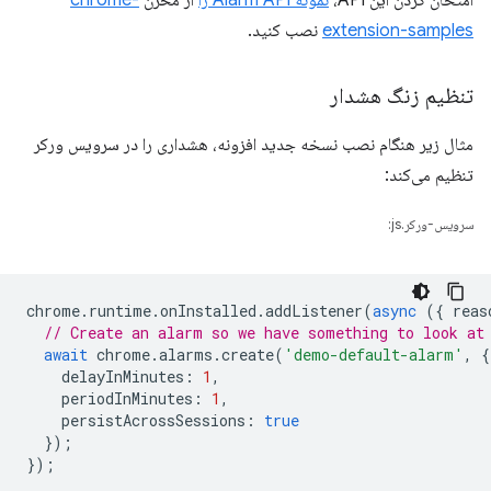
امتحان کردن این API،
نمونه Alarm API را
از مخزن
chrome-
extension-samples
نصب کنید.
تنظیم زنگ هشدار
مثال زیر هنگام نصب نسخه جدید افزونه، هشداری را در سرویس ورکر
تنظیم می‌کند:
سرویس-ورکر.js:
chrome
.
runtime
.
onInstalled
.
addListener
(
async
({
reas
// Create an alarm so we have something to look at
await
chrome
.
alarms
.
create
(
'demo-default-alarm'
,
{
delayInMinutes
:
1
,
periodInMinutes
:
1
,
persistAcrossSessions
:
true
});
});