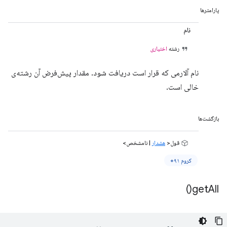
پارامترها
نام
رشته
اختیاری
نام آلارمی که قرار است دریافت شود. مقدار پیش‌فرض آن رشته‌ی
خالی است.
بازگشت‌ها
قول<
هشدار
| نامشخص>
کروم ۹۱+
)
get
All(