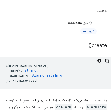
بازگشت‌ها
قول <boolean>
کروم ۹۱+
)
create(
chrome
.
alarms
.
create
(
name?
:
string
,
alarmInfo
:
AlarmCreateInfo
,
)
:
Promise<void>
یک هشدار ایجاد می‌کند. نزدیک به زمان (زمان‌های) مشخص شده توسط
alarmInfo
، رویداد
onAlarm
اجرا می‌شود. اگر هشدار دیگری با