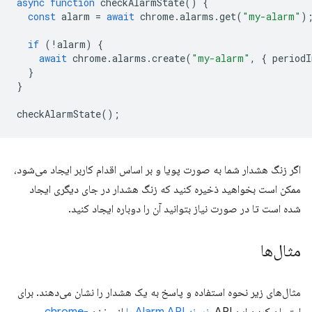
async
function
checkAlarmState
()
{
const
alarm
=
await
chrome
.
alarms
.
get
(
"my-alarm"
)
if
(
!
alarm
)
{
await
chrome
.
alarms
.
create
(
"my-alarm"
,
{
periodI
}
}
checkAlarmState
();
اگر زنگ هشدار شما به صورت پویا و بر اساس اقدام کاربر ایجاد می‌شود،
ممکن است بخواهید ذخیره کنید که زنگ هشدار در جای دیگری ایجاد
شده است تا در صورت نیاز بتوانید آن را دوباره ایجاد کنید.
مثال‌ها
مثال‌های زیر نحوه استفاده و پاسخ به یک هشدار را نشان می‌دهند. برای