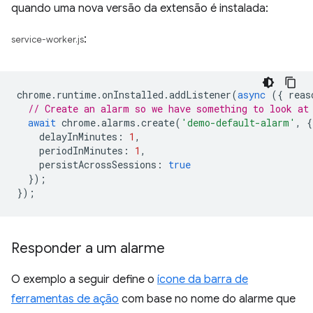
quando uma nova versão da extensão é instalada:
:
service-worker.js
chrome
.
runtime
.
onInstalled
.
addListener
(
async
({
reas
// Create an alarm so we have something to look at
await
chrome
.
alarms
.
create
(
'demo-default-alarm'
,
{
delayInMinutes
:
1
,
periodInMinutes
:
1
,
persistAcrossSessions
:
true
});
});
Responder a um alarme
O exemplo a seguir define o
ícone da barra de
ferramentas de ação
com base no nome do alarme que