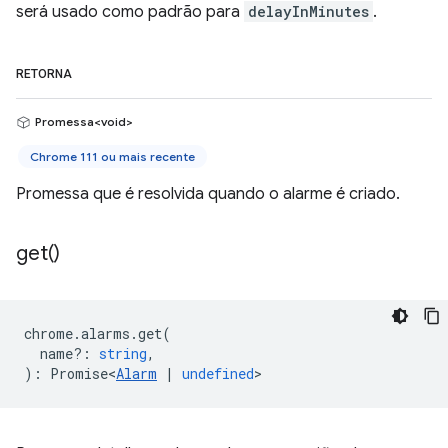
será usado como padrão para
delayInMinutes
.
RETORNA
Promessa<void>
Chrome 111 ou mais recente
Promessa que é resolvida quando o alarme é criado.
get(
)
chrome
.
alarms
.
get
(
name?
:
string
,
)
:
Promise<
Alarm
|
undefined
>