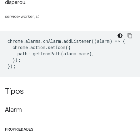
disparou.
:
service-worker.js
chrome
.
alarms
.
onAlarm
.
addListener
((
alarm
)
=
>
{
chrome
.
action
.
setIcon
({
path
:
getIconPath
(
alarm
.
name
),
});
});
Tipos
Alarm
PROPRIEDADES