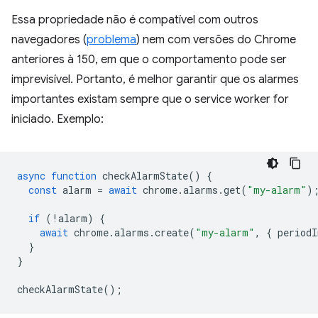
Essa propriedade não é compatível com outros
navegadores (
problema
) nem com versões do Chrome
anteriores à 150, em que o comportamento pode ser
imprevisível. Portanto, é melhor garantir que os alarmes
importantes existam sempre que o service worker for
iniciado. Exemplo:
async
function
checkAlarmState
()
{
const
alarm
=
await
chrome
.
alarms
.
get
(
"my-alarm"
)
if
(
!
alarm
)
{
await
chrome
.
alarms
.
create
(
"my-alarm"
,
{
periodI
}
}
checkAlarmState
();