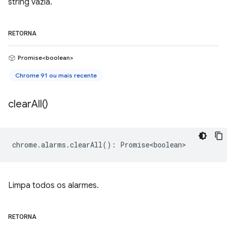
string vazia.
RETORNA
Promise<boolean>
Chrome 91 ou mais recente
clear
All(
)
chrome
.
alarms
.
clearAll
()
:
Promise<boolean>
Limpa todos os alarmes.
RETORNA