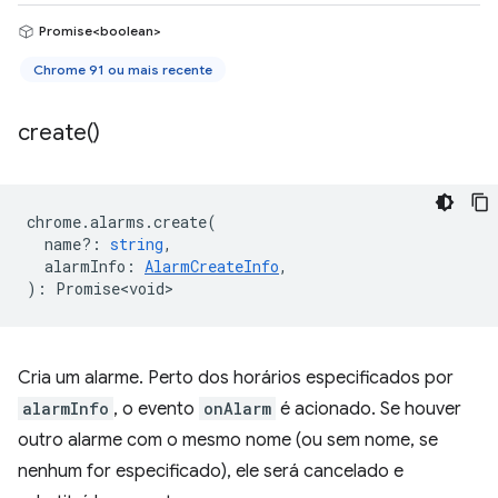
Promise<boolean>
Chrome 91 ou mais recente
create(
)
chrome
.
alarms
.
create
(
name?
:
string
,
alarmInfo
:
AlarmCreateInfo
,
)
:
Promise<void>
Cria um alarme. Perto dos horários especificados por
alarmInfo
, o evento
onAlarm
é acionado. Se houver
outro alarme com o mesmo nome (ou sem nome, se
nenhum for especificado), ele será cancelado e