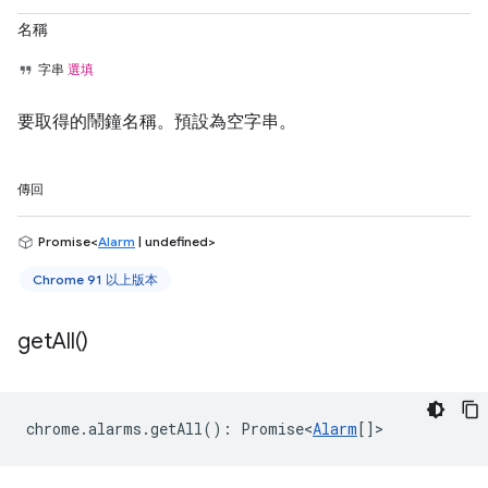
名稱
字串
選填
要取得的鬧鐘名稱。預設為空字串。
傳回
Promise<
Alarm
| undefined>
Chrome 91 以上版本
get
All(
)
chrome
.
alarms
.
getAll
()
:
Promise<
Alarm
[]
>