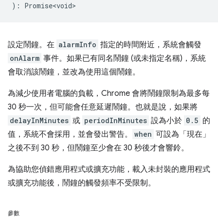
)
:
Promise<void>
設定鬧鐘。在
alarmInfo
指定的時間附近，系統會觸發
onAlarm
事件。如果已有同名鬧鐘 (或未指定名稱)，系統
會取消該鬧鐘，並改為使用這個鬧鐘。
為減少使用者電腦的負載，Chrome 會將鬧鐘限制為最多每
30 秒一次，但可能會任意延遲鬧鐘。也就是說，如果將
delayInMinutes
或
periodInMinutes
設為小於
0.5
的
值，系統不會採用，並會發出警告。
when
可設為「現在」
之後不到 30 秒，但鬧鐘至少會在 30 秒後才會響鈴。
為協助您偵錯應用程式或擴充功能，載入未封裝的應用程式
或擴充功能後，鬧鐘的觸發頻率不受限制。
參數