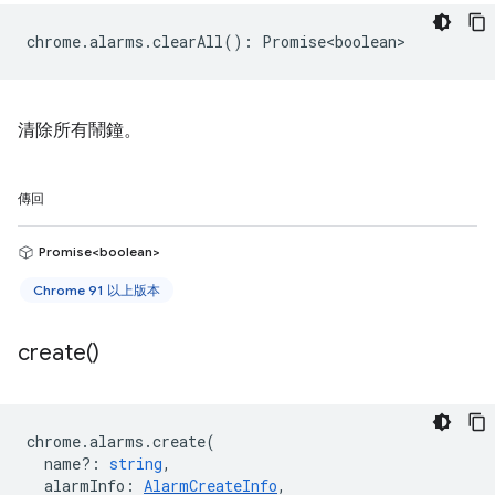
chrome
.
alarms
.
clearAll
()
:
Promise<boolean>
清除所有鬧鐘。
傳回
Promise<boolean>
Chrome 91 以上版本
create(
)
chrome
.
alarms
.
create
(
name?
:
string
,
alarmInfo
:
AlarmCreateInfo
,