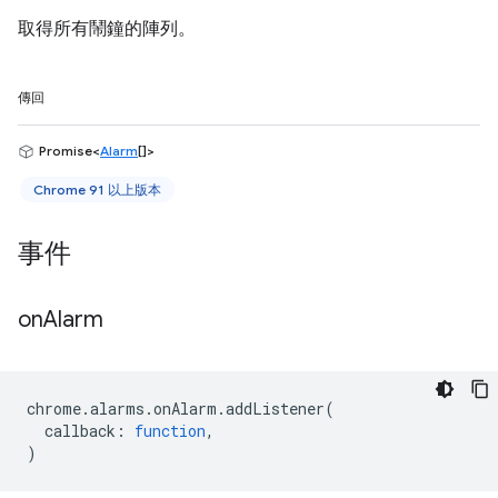
取得所有鬧鐘的陣列。
傳回
Promise<
Alarm
[]>
Chrome 91 以上版本
事件
on
Alarm
chrome
.
alarms
.
onAlarm
.
addListener
(
callback
:
function
,
)