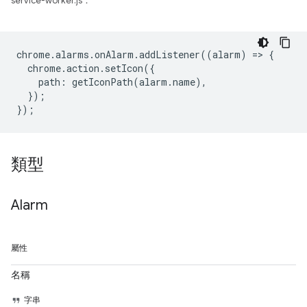
service-worker.js：
chrome
.
alarms
.
onAlarm
.
addListener
((
alarm
)
=
>
{
chrome
.
action
.
setIcon
({
path
:
getIconPath
(
alarm
.
name
),
});
});
類型
Alarm
屬性
名稱
字串