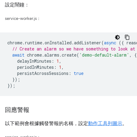
設定鬧鐘：
service-worker.js：
chrome
.
runtime
.
onInstalled
.
addListener
(
async
({
reas
// Create an alarm so we have something to look at
await
chrome
.
alarms
.
create
(
'demo-default-alarm'
,
{
delayInMinutes
:
1
,
periodInMinutes
:
1
,
persistAcrossSessions
:
true
});
});
回應警報
以下範例會根據觸發警報的名稱，設定
動作工具列圖示
。