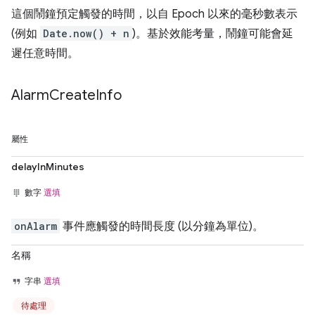
這個鬧鐘預定觸發的時間，以自 Epoch 以來的毫秒數表示
(例如
Date.now() + n
)。基於效能考量，鬧鐘可能會延
遲任意時間。
Alarm
Create
Info
屬性
delayInMinutes
數字
選填
onAlarm
事件應觸發的時間長度 (以分鐘為單位)。
名稱
字串
選填
待處理