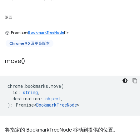
返回
Promise<
BookmarkTreeNode
[]>
Chrome 90 及更高版本
move(
)
chrome
.
bookmarks
.
move
(
id
:
string
,
destination
:
object
,
)
:
Promise<
BookmarkTreeNode
>
将指定的 BookmarkTreeNode 移动到提供的位置。