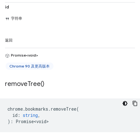
id
字符串
返回
Promise<void>
Chrome 90 及更高版本
remove
Tree(
)
chrome
.
bookmarks
.
removeTree
(
id
:
string
,
)
:
Promise<void>