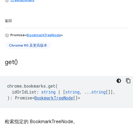
返回
Promise<
BookmarkTreeNode
>
Chrome 90 及更高版本
get(
)
chrome
.
bookmarks
.
get
(
idOrIdList
:
string
|
[
string
, ...
string
[]],
)
:
Promise<
BookmarkTreeNode
[]
>
检索指定的 BookmarkTreeNode。