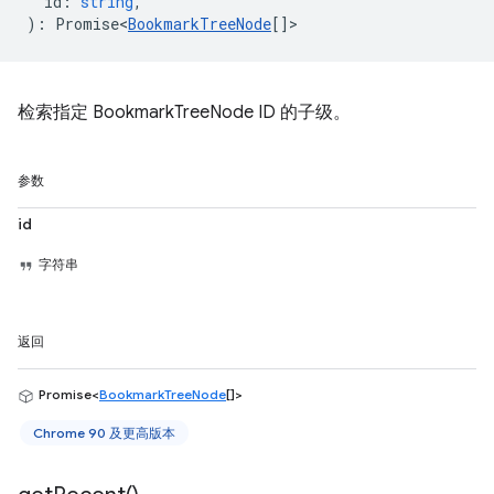
id
:
string
,
)
:
Promise<
BookmarkTreeNode
[]
>
检索指定 BookmarkTreeNode ID 的子级。
参数
id
字符串
返回
Promise<
BookmarkTreeNode
[]>
Chrome 90 及更高版本