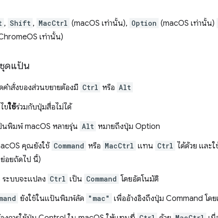
t
,
Shift
,
MacCtrl
(macOS เท่านั้น),
Option
(macOS เท่านั้น)
ChromeOS เท่านั้น)
ชุดแป้น
ัดคำสั่งของส่วนขยายต้องมี
Ctrl
หรือ
Alt
้ไข
ใช้
ร่วมกับปุ่มสื่อไม่ได้
้นพิมพ์ macOS หลายรุ่น
Alt
หมายถึงปุ่ม Option
acOS คุณยังใช้
Command
หรือ
MacCtrl
แทน
Ctrl
ได้ด้วย และใช
อย่อยถัดไป นี้)
 ระบบจะแปลง
Ctrl
เป็น
Command
โดยอัตโนมัติ
mand
ยังใช้ในแป้นพิมพ์ลัด
"mac"
เพื่ออ้างอิงถึงปุ่ม Command โดย
Ctrl
MacCtrl