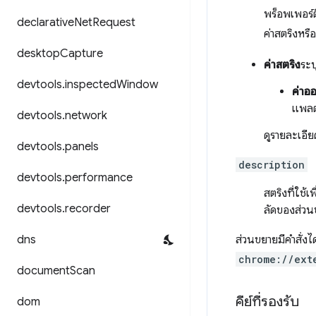
พร็อพเพอร์ตี
declarative
Net
Request
ค่าสตริงหรื
desktop
Capture
ค่าสตริง
ระบ
devtools
.
inspected
Window
ค่าออ
แพลตฟ
devtools
.
network
ดูรายละเอียด
devtools
.
panels
description
devtools
.
performance
สตริงที่ใช้
devtools
.
recorder
ลัดของส่วน
dns
ส่วนขยายมีคำสั่งได
chrome://ext
document
Scan
คีย์ที่รองรับ
dom