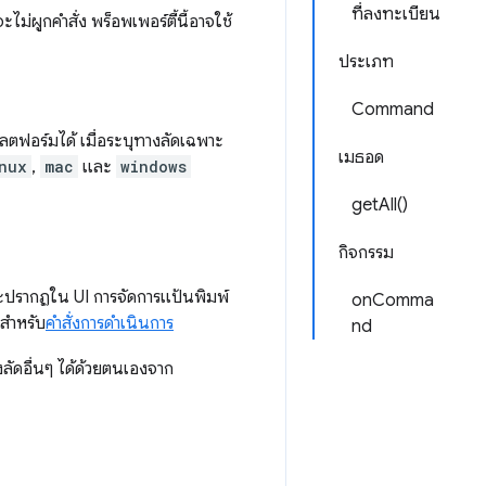
ที่ลงทะเบียน
ไม่ผูกคำสั่ง พร็อพเพอร์ตี้นี้อาจใช้
ประเภท
Command
ตฟอร์มได้ เมื่อระบุทางลัดเฉพาะ
เมธอด
nux
,
mac
และ
windows
getAll()
กิจกรรม
นี้จะปรากฏใน UI การจัดการแป้นพิมพ์
onComma
สำหรับ
คำสั่งการดำเนินการ
nd
างลัดอื่นๆ ได้ด้วยตนเองจาก