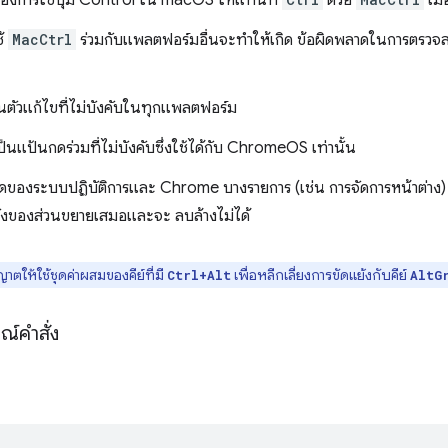
้องการใช้ปุ่ม Control ใน macOS ให้แทนที่
ด้วย
เมื
ช้
MacCtrl
ร่วมกับแพลตฟอร์มอื่นจะทำให้เกิด ข้อผิดพลาดในการตรวจสอ
นตัวแก้ไขที่ไม่บังคับในทุกแพลตฟอร์ม
็นแป้นกดร่วมที่ไม่บังคับซึ่งใช้ได้กับ ChromeOS เท่านั้น
ัดของระบบปฏิบัติการและ Chrome บางรายการ (เช่น การจัดการหน้าต่าง)
สั่งของส่วนขยายเสมอและจะ ลบล้างไม่ได้
ตให้ใช้ชุดค่าผสมของคีย์ที่มี
เพื่อหลีกเลี่ยงการขัดแย้งกับคีย์
Ctrl+Alt
AltG
ณ์คำสั่ง