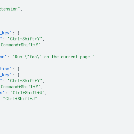
xtension"
,
{
_key"
:
{
"
:
"Ctrl+Shift+Y"
,
"Command+Shift+Y"
on"
:
"Run \"foo\" on the current page."
tion"
:
{
_key"
:
{
"
:
"Ctrl+Shift+Y"
,
"Command+Shift+Y"
,
os"
:
"Ctrl+Shift+U"
,
:
"Ctrl+Shift+J"