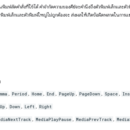
ป้นพิมพ์ลัดคำสั่งที่ใช้ได้ คำจำกัดความของคีย์จะคำนึงถึงตัวพิมพ์เล็กแล
ช้ตัวพิมพ์เล็กและตัวพิมพ์ใหญ่ไม่ถูกต้องจะ ส่งผลให้เกิดข้อผิดพลาดในการแ
น
mma
,
Period
,
Home
,
End
,
PageUp
,
PageDown
,
Space
,
Ins
Up
,
Down
,
Left
,
Right
ediaNextTrack
,
MediaPlayPause
,
MediaPrevTrack
,
Media