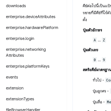
downloads
คีย์ต่อไปนี้เป็นแ
ขยายที่มีคีย์ที่ใ
enterprise
.
device
Attributes
ตั้ง
enterprise
.
hardware
Platform
ปุ่มตัวอักษร
enterprise
.
login
A
…
Z
enterprise
.
networking
ปุ่มตัวเลข
Attributes
0
…
9
enterprise
.
platform
Keys
สตริงคีย์มาตรฐา
events
ทั่วไป -
Co
extension
ปุ่มลูกศร -
extension
Types
ปุ่มสื่อ -
M
file
Browser
Handler