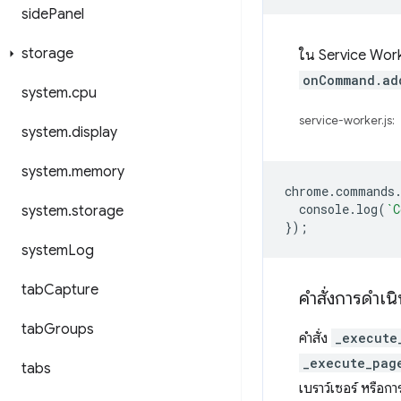
side
Panel
storage
ใน Service Worke
onCommand.ad
system
.
cpu
service-worker.js:
system
.
display
system
.
memory
chrome
.
commands
console
.
log
(
`C
system
.
storage
});
system
Log
tab
Capture
คำสั่งการดำเน
tab
Groups
คำสั่ง
_execute
_execute_pag
tabs
เบราว์เซอร์ หรือก