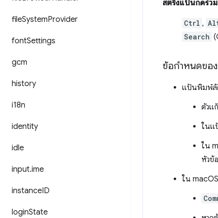
สตริงแป้นกดร่วม
file
System
Provider
Ctrl
,
Al
Search
(
font
Settings
gcm
ข้อกำหนดของ
history
แป้นพิมพ์ล
i18n
ตัวแก
identity
ในแป
ใน m
idle
หัวข้
input
.
ime
ใน macOS
instance
ID
Com
login
State