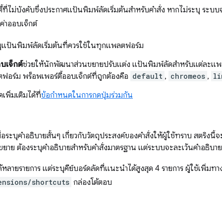
้ที่ไม่บังคับซึ่งประกาศแป้นพิมพ์ลัดเริ่มต้นสำหรับคำสั่ง หากไม่ระบุ ระบบจะ
อค่าออบเจ็กต์
ุแป้นพิมพ์ลัดเริ่มต้นที่ควรใช้ในทุกแพลตฟอร์ม
บเจ็กต์
ช่วยให้นักพัฒนาส่วนขยายปรับแต่ง แป้นพิมพ์ลัดสำหรับแต่ละแพล
อร์ม พร็อพเพอร์ตี้ออบเจ็กต์ที่ถูกต้องคือ
default
,
chromeos
,
li
เพิ่มเติมได้ที่
ข้อกำหนดในการกดปุ่มร่วมกัน
เพื่อระบุคำอธิบายสั้นๆ เกี่ยวกับวัตถุประสงค์ของคำสั่งให้ผู้ใช้ทราบ สตริง
ขยาย ต้องระบุคำอธิบายสำหรับคำสั่งมาตรฐาน แต่ระบบจะละเว้นคำอธิบาย
้หลายรายการ แต่ระบุคีย์บอร์ดลัดที่แนะนำได้สูงสุด 4 รายการ ผู้ใช้เพิ่มท
ensions/shortcuts
กล่องโต้ตอบ