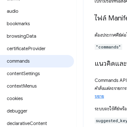
เบราว์เซอร์หรือส่ง
audio
ไฟล์ Manif
bookmarks
ต้องประกาศคีย์ต่อไ
browsing
Data
"commands"
certificate
Provider
commands
แนวคิดและ
content
Settings
Commands API ช่ว
context
Menus
คำสั่งแต่ละรายกา
ขยาย
cookies
ระบบจะใช้คีย์พร็อพ
debugger
suggested_ke
declarative
Content