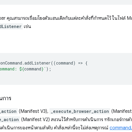
r คุณสามารถเชื่อมโยงตัวแฮนเดิลกับแต่ละคำสั่งที่กำหนดไว้ ในไฟล์ Ma
dListener
เช่น
.
onCommand
.
addListener
((
command
)
=
>
{
ommand: 
${
command
}
`
);
ินการ
_action
(Manifest V3),
_execute_browser_action
(Manifest
e_action
(Manifest V2) สงวนไว้สำหรับการดำเนินการ ทริกเกอร์การด
ารดำเนินการของหน้าตามลำดับ คำสั่งเหล่านี้จะไม่ส่งเหตุการณ์
command