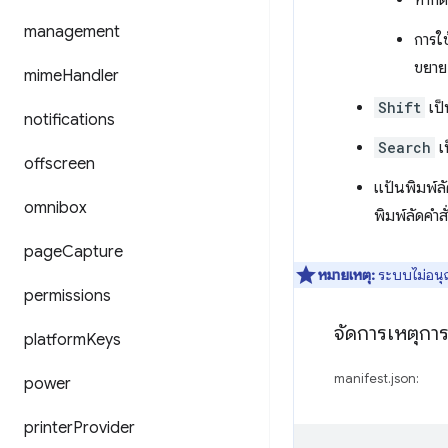
หากต
management
การใ
ขยาย
mime
Handler
Shift
เป็
notifications
Search
เป
offscreen
แป้นพิมพ์ล
omnibox
พิมพ์ลัดคำ
page
Capture
หมายเหตุ:
ระบบไม่อนุญา
permissions
จัดการเหตุการ
platform
Keys
manifest.json:
power
printer
Provider