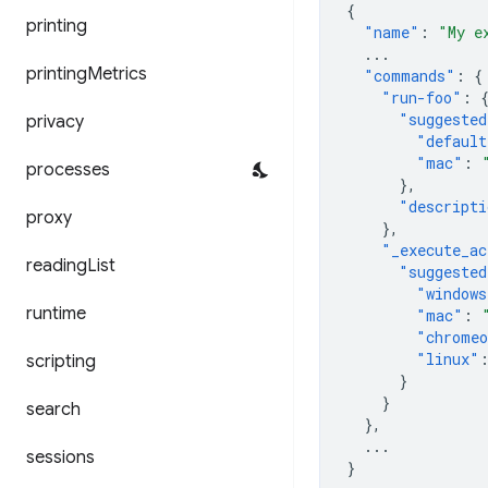
{
printing
"name"
:
"My e
...
printing
Metrics
"commands"
:
{
"run-foo"
:
"suggested
privacy
"default
"mac"
:
processes
},
"descripti
proxy
},
"_execute_ac
reading
List
"suggested
"windows
runtime
"mac"
:
"chrome
"linux"
scripting
}
}
search
},
...
sessions
}