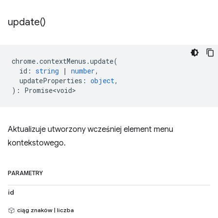
update(
)
chrome
.
contextMenus
.
update
(
id
:
string
|
number
,
updateProperties
:
object
,
)
:
Promise<void>
Aktualizuje utworzony wcześniej element menu
kontekstowego.
PARAMETRY
id
ciąg znaków | liczba