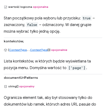
wartość logiczna
opcjonalna
Stan początkowy pola wyboru lub przycisku:
true
–
zaznaczony,
false
– odznaczony. W danej grupie
można wybrać tylko jedną opcję.
kontekstów,
[
ContextType
, ...
ContextType
[]]
opcjonalnie
Lista kontekstów, w których będzie wyświetlana ta
pozycja menu. Domyślna wartość to
['page']
.
documentUrlPatterns
string[]
opcjonalny
Ogranicza element tak, aby był stosowany tylko do
dokumentów lub ramek, których adres URL pasuje do