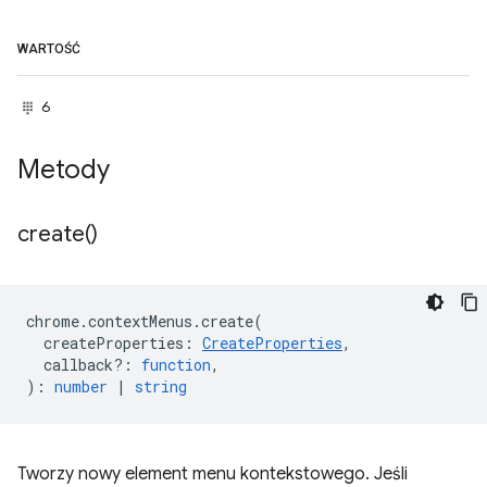
WARTOŚĆ
6
Metody
create(
)
chrome
.
contextMenus
.
create
(
createProperties
:
CreateProperties
,
callback?
:
function
,
)
:
number
|
string
Tworzy nowy element menu kontekstowego. Jeśli