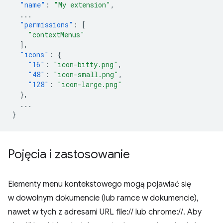
"name"
:
"My extension"
,
...
"permissions"
:
[
"contextMenus"
],
"icons"
:
{
"16"
:
"icon-bitty.png"
,
"48"
:
"icon-small.png"
,
"128"
:
"icon-large.png"
},
...
}
Pojęcia i zastosowanie
Elementy menu kontekstowego mogą pojawiać się
w dowolnym dokumencie (lub ramce w dokumencie),
nawet w tych z adresami URL file:// lub chrome://. Aby