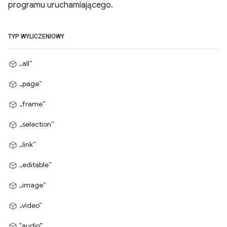
programu uruchamiającego.
TYP WYLICZENIOWY
„all”
„page”
„frame”
„selection”
„link”
„editable”
„image”
„video”
"audio"