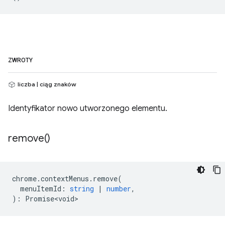
ZWROTY
liczba | ciąg znaków
Identyfikator nowo utworzonego elementu.
remove(
)
chrome
.
contextMenus
.
remove
(
menuItemId
:
string
|
number
,
)
:
Promise<void>