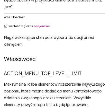
Będzie obecny w przypadku elementów z adresem URL
„src”.
wasChecked
wartość logiczna
opcjonalna
Flaga wskazująca stan pola wyboru lub opcji przed
kliknięciem.
Właściwości
ACTION
_
MENU
_
TOP
_
LEVEL
_
LIMIT
Maksymalna liczba elementów rozszerzenia najwyższego
poziomu, które można dodać do menu kontekstowego
działania związanego z rozszerzeniem. Wszystkie
elementy powyżej tego limitu będą ignorowane.