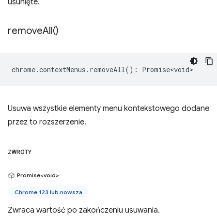
usunięte.
remove
All(
)
chrome
.
contextMenus
.
removeAll
()
:
Promise<void>
Usuwa wszystkie elementy menu kontekstowego dodane
przez to rozszerzenie.
ZWROTY
Promise<void>
Chrome 123 lub nowsza
Zwraca wartość po zakończeniu usuwania.