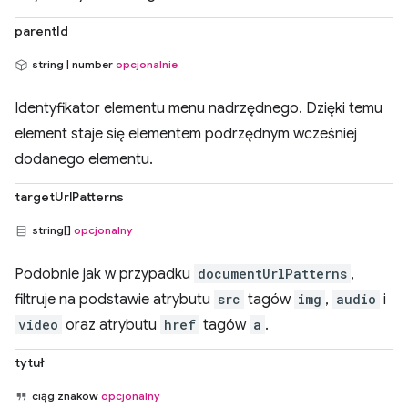
parentId
string | number
opcjonalnie
Identyfikator elementu menu nadrzędnego. Dzięki temu
element staje się elementem podrzędnym wcześniej
dodanego elementu.
targetUrlPatterns
string[]
opcjonalny
Podobnie jak w przypadku
documentUrlPatterns
,
filtruje na podstawie atrybutu
src
tagów
img
,
audio
i
video
oraz atrybutu
href
tagów
a
.
tytuł
ciąg znaków
opcjonalny