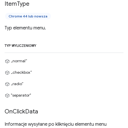
Item
Type
Chrome 44 lub nowsza
Typ elementu menu.
TYP WYLICZENIOWY
„normal”
„checkbox”
„radio”
"separator"
On
Click
Data
Informacje wysyłane po kliknięciu elementu menu