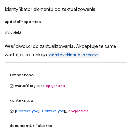
Identyfikator elementu do zaktualizowania.
updateProperties
obiekt
Właściwości do zaktualizowania. Akceptuje te same
wartości co funkcja
contextMenus.create
.
zaznaczono
wartość logiczna
opcjonalna
kontekstów,
[
ContextType
, ...
ContextType
[]]
opcjonalnie
documentUrlPatterns